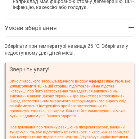
наприклад має фіброзно-кістозну дегенерацію, ВІЛ-
інфекцію, кахексію або голодує.
Умови зберігання
Зберігати при температурі не вище 25 °С. Зберігати у
недоступному для дітей місці.
Зверніть увагу!
Опис лікарського засобу/медичного виробу
Аффида Плюс табл. в/о
200мг/500мг №10
на цій сторінці підготовлений на підставі
інструкції про його застосування та надається виключно на
виконання вимог Закону України «Про захист прав споживачів».
Перед застосуванням лікарського засобу/медичного виробу слід
ознайомитись з інструкцією про його застосування та
проконсультуватись з лікарем. Пам’ятайте, самолікування може
бути шкідливим для Вашого здоров’я.
Повідомлення про побічну реакцію на лікарські засоби, вакцини,
туберкулін, та/або відсутність ефективності лікарських засобів, та/
або несприятливу подію після імунізації/туберкулінодіагностики в