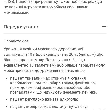
НПЗЗ. Пацієнти при розвитку таких побічних реакцій
не повинні керувати автомобілем або іншими
механізмами.
Передозування
Парацетамол.
Ураження печінки можливе у дорослих, які
застосували 10 г (що еквівалентно 20 таблеткам) або
більше парацетамолу. Застосування 5 г (що
еквівалентно 10 таблеткам) або більше парацетамолу
може призвести до ураження печінки, якщо:
пацієнт тривалий час отримує лікування
карбамазепіном, фенобарбітоном, фенітоїном,
примідоном, рифампіцином, звіробоєм або
препаратами, що індукують ферменти печінки.
пацієнт регулярно вживає алкоголь;
пацієнт, імовірно, має нестачу глутатіону,