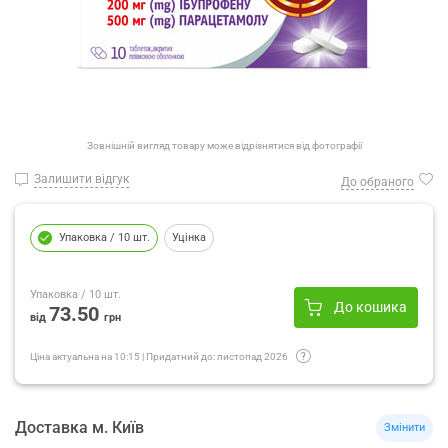
Зовнішній вигляд товару може відрізнятися від фотографії
Залишити відгук
До обраного
Упаковка
/ 10 шт.
Уцінка
Упаковка
/ 10 шт.
До кошика
73.50
від
грн
Ціна актуальна на
10:15
|
Придатний до:
листопад 2026
Доставка
м.
Київ
Змінити