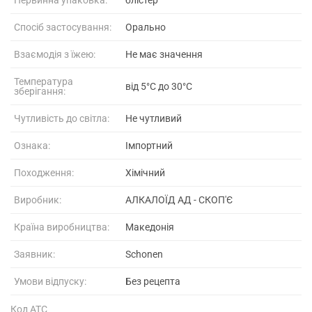
Спосіб застосування:
Орально
Взаємодія з їжею:
Не має значення
Температура
від 5°C до 30°C
зберігання:
Чутливість до світла:
Не чутливий
Ознака:
Імпортний
Походження:
Хімічний
Виробник:
АЛКАЛОЇД АД - СКОП'Є
Країна виробництва:
Македонія
Заявник:
Schonen
Умови відпуску:
Без рецепта
Код АТС