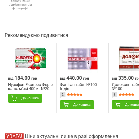
товару може
відрізнятися від
фотографії
Рекомендуємо подивитися
184.00
440.00
335.00
від
грн
від
грн
від
гр
Нурофєн Експрес Форте
Фаніган табл. №100
Долоксен табл
капс. м'які 400мг №20
Індія
№100
2
1
До кошика
До кошика
До коши
УВАГА!
Ціни актуальні лише в разі оформлення