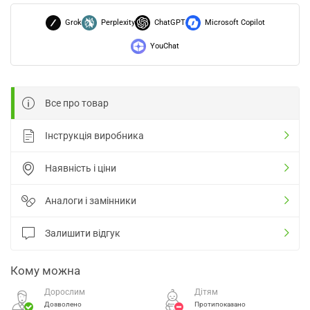
Grok
Perplexity
ChatGPT
Microsoft Copilot
YouChat
Все про товар
Інструкція виробника
Наявність і ціни
Аналоги і замінники
Залишити відгук
Кому можна
Дорослим
Дітям
Дозволено
Протипоказано