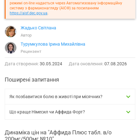
режимі on-line надається через Автоматизовану інформаційну
систему з фармаконагляду (АІСФ) за посиланням
https://aisf.dec.gov.ua
.
Жадько Світлана
Автор
Турумкулова Ірина Михайлівна
Рецензент
Дата створення:
30.05.2024
Дата оновлення:
07.08.2026
Поширені запитання
Як позбавитися болю в животі при місячних?
Що краще Німесил чи Аффида Форт?
Динаміка цін на "Аффида Плюс табл. в/о
200мг/500мг №10"