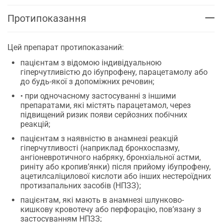
Протипоказання
Цей препарат протипоказаний:
пацієнтам з відомою індивідуальною
гіперчутливістю до ібупрофену, парацетамолу або
до будь-якої з допоміжних речовин;
• при одночасному застосуванні з іншими
препаратами, які містять парацетамол, через
підвищений ризик появи серйозних побічних
реакцій;
пацієнтам з наявністю в анамнезі реакцій
гіперчутливості (наприклад бронхоспазму,
ангіоневротичного набряку, бронхіальної астми,
риніту або кропив’янки) після прийому ібупрофену,
ацетилсаліцилової кислоти або інших нестероїдних
протизапальних засобів (НПЗЗ);
пацієнтам, які мають в анамнезі шлунково-
кишкову кровотечу або перфорацію, пов’язану з
застосуванням НПЗЗ;