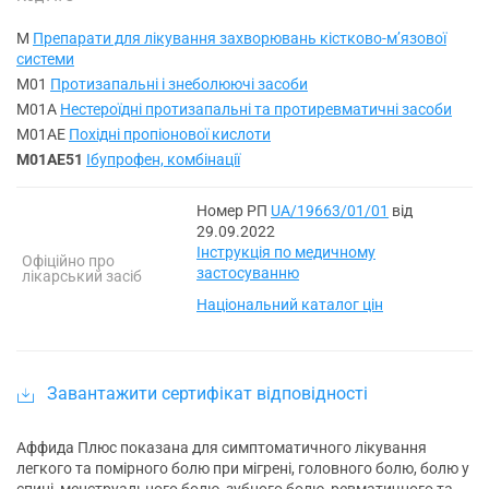
M
Препарати для лікування захворювань кістково-мʼязової
системи
M01
Протизапальні і знеболюючі засоби
M01A
Нестероїдні протизапальні та протиревматичні засоби
M01AE
Похідні пропіонової кислоти
M01AE51
Ібупрофен, комбінації
Номер РП
UA/19663/01/01
від
29.09.2022
Інструкція по медичному
Офіційно про
застосуванню
лікарський засіб
Національний каталог цін
Завантажити сертифікат відповідності
Аффида Плюс показана для симптоматичного лікування
легкого та помірного болю при мігрені, головного болю, болю у
спині, менструального болю, зубного болю, ревматичного та