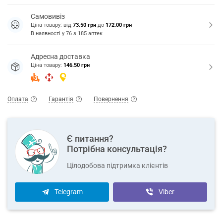
Самовивіз
Ціна товару: від
73.50 грн
до
172.00 грн
В наявності у
76
з
185
аптек
Адресна доставка
Ціна товару:
146.50 грн
Оплата
Гарантія
Повернення
Є питання?
Потрібна консультація?
Цілодобова підтримка клієнтів
Telegram
Viber