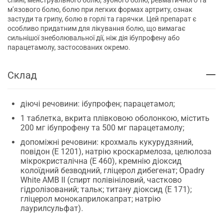
м’язового болю, болю при легких формах артриту, ознак
застуди та грипу, болю в горлі та гарячки. Цей препарат є
особливо придатним для лікування болю, що вимагає
сильнішої знеболювальної дії, ніж дія ібупрофену або
парацетамолу, застосованих окремо.
Склад
діючі речовини: ібупрофен; парацетамол;
1 таблетка, вкрита плівковою оболонкою, містить
200 мг ібупрофену та 500 мг парацетамолу;
допоміжні речовини: крохмаль кукурудзяний,
повідон (E 1201), натрію кроскармелоза, целюлоза
мікрокристалічна (E 460), кремнію діоксид
колоїдний безводний, гліцерол дибегенат; Opadry
White AMB II (спирт полівініловий, частково
гідролізований; тальк; титану діоксид (Е 171);
гліцерол монокаприлокапрат; натрію
лаурилсульфат).