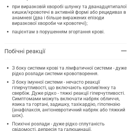
при виразковій хворобі шлунку та дванадцятипалої
кишки/кровотечі в активній формі або рецидивах в
анамнезі (два і більше виражених епізоди
виразкової хвороби чи кровотечі);
пацієнтам з порушенням згортання крові.
Побічні реакції
З боку системи крові та лімфатичної системи - дуже
рідко розлади системи кровотворення.
З боку імунної системи - нечасто реакції
гіперчутливості, що включають кропив’янку та
свербіж. Дуже рідко - тяжкі реакції гіперчутливості.
Симптомами можуть включати набряк обличчя,
язика та гортані, задишку, тахікардію, гіпотензію
(анафілаксія, ангіоневротичний набряк або тяжкий
шок).
Психічні розлади - дуже рідко сплутаність
свідомості, депресія та галюцинації.