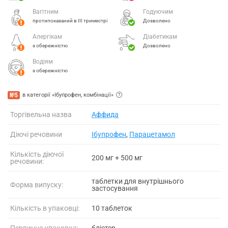
Вагітним
Годуючим
протипоказаний в ІІІ триместрі
Дозволено
Алергікам
Діабетикам
з обережністю
Дозволено
Водіям
з обережністю
№5
в категорії «Ібупрофен, комбінації»
Торгівельна назва
Аффида
Діючі речовини
Ібупрофен
,
Парацетамол
Кількість діючої
200 мг + 500 мг
речовини:
таблетки для внутрішнього
Форма випуску:
застосування
Кількість в упаковці:
10 таблеток
Первинна упаковка:
блістер