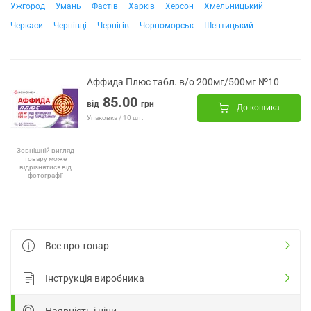
Ужгород
Умань
Фастів
Харків
Херсон
Хмельницький
Черкаси
Чернівці
Чернігів
Чорноморськ
Шептицький
Аффида Плюс табл. в/о 200мг/500мг №10
85.00
від
грн
До кошика
Упаковка / 10 шт.
Зовнішній вигляд
товару може
відрізнятися від
фотографії
Все про товар
Інструкція виробника
Наявність і ціни