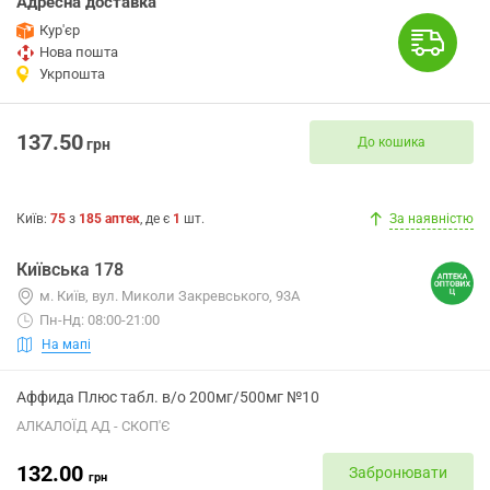
Адресна доставка
Кур'єр
Нова пошта
Укрпошта
137.50
До кошика
грн
Київ
:
75
з
185
аптек
, де є
1
шт.
За наявністю
Київська 178
м. Київ, вул. Миколи Закревського, 93А
Пн-Нд: 08:00-21:00
На мапі
Аффида Плюс табл. в/о 200мг/500мг №10
АЛКАЛОЇД АД - СКОП'Є
132.00
Забронювати
грн