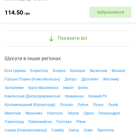
114.50
Забронювати
грн
Показати всі
Шукати в інших регіонах
Біла Церква
Бориспіль
Боярка
Бровари
Васильків
Вінниця
Горішні Плавні (Комсомольськ)
Дніпро
Дрогобич
Житомир
Запоріжжя
Івано-Франківськ
Ізмаїл
Ірпінь
Кам'янське (Дніпродзержинськ)
Кременчук
Кривий Ріг
Кропивницький (Кіровоград)
Лозова
Лубни
Луцьк
Львів
Миколаїв
Мукачево
Нікополь
Обухів
Одеса
Олександрія
Павлоград
Первомайськ
Полтава
Рівне
Самар (Новомосковськ)
Самбір
Сміла
Суми
Тернопіль