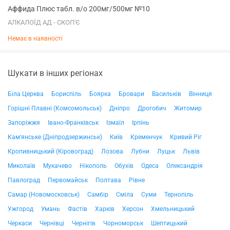
Аффида Плюс табл. в/о 200мг/500мг №10
АЛКАЛОЇД АД - СКОП'Є
Немає в наявності
Шукати в інших регіонах
Біла Церква
Бориспіль
Боярка
Бровари
Васильків
Вінниця
Горішні Плавні (Комсомольськ)
Дніпро
Дрогобич
Житомир
Запоріжжя
Івано-Франківськ
Ізмаїл
Ірпінь
Кам'янське (Дніпродзержинськ)
Київ
Кременчук
Кривий Ріг
Кропивницький (Кіровоград)
Лозова
Лубни
Луцьк
Львів
Миколаїв
Мукачево
Нікополь
Обухів
Одеса
Олександрія
Павлоград
Первомайськ
Полтава
Рівне
Самар (Новомосковськ)
Самбір
Сміла
Суми
Тернопіль
Ужгород
Умань
Фастів
Харків
Херсон
Хмельницький
Черкаси
Чернівці
Чернігів
Чорноморськ
Шептицький