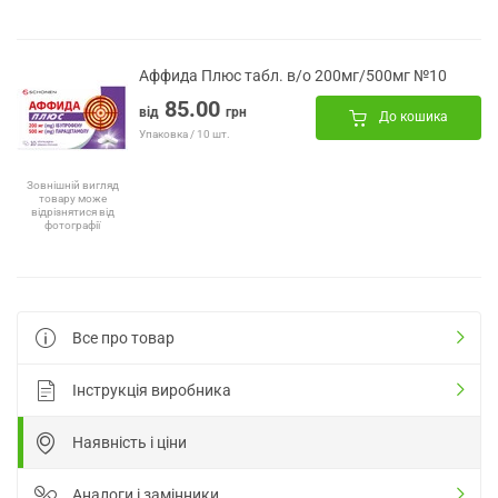
Аффида Плюс табл. в/о 200мг/500мг №10
85.00
від
грн
До кошика
Упаковка / 10 шт.
Зовнішній вигляд
товару може
відрізнятися від
фотографії
Все про товар
Інструкція виробника
Наявність і ціни
Аналоги і замінники