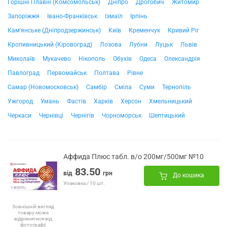
Горішні Плавні (Комсомольськ)
Дніпро
Дрогобич
Житомир
Запоріжжя
Івано-Франківськ
Ізмаїл
Ірпінь
Кам'янське (Дніпродзержинськ)
Київ
Кременчук
Кривий Ріг
Кропивницький (Кіровоград)
Лозова
Лубни
Луцьк
Львів
Миколаїв
Мукачево
Нікополь
Обухів
Одеса
Олександрія
Павлоград
Первомайськ
Полтава
Рівне
Самар (Новомосковськ)
Самбір
Сміла
Суми
Тернопіль
Ужгород
Умань
Фастів
Харків
Херсон
Хмельницький
Черкаси
Чернівці
Чернігів
Чорноморськ
Шептицький
Аффида Плюс табл. в/о 200мг/500мг №10
83.50
від
грн
До кошика
Упаковка / 10 шт.
Зовнішній вигляд
товару може
відрізнятися від
фотографії