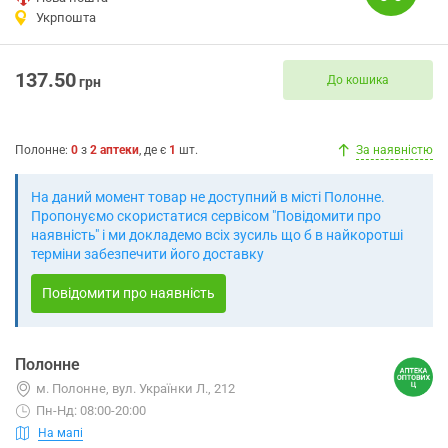
Укрпошта
137.50
До кошика
грн
Полонне
:
0
з
2
аптеки
, де є
1
шт.
За наявністю
На даний момент товар не доступний в місті Полонне.
Пропонуємо скористатися сервісом "Повідомити про
наявність" і ми докладемо всіх зусиль що б в найкоротші
терміни забезпечити його доставку
Повідомити про наявність
Полонне
м. Полонне, вул. Українки Л., 212
Пн-Нд: 08:00-20:00
На мапі