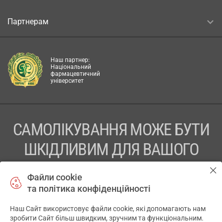
Партнерам
Наш партнер:
Національний
фармацевтичний
університет
САМОЛІКУВАННЯ МОЖЕ БУТИ
ШКІДЛИВИМ ДЛЯ ВАШОГО
ЗДОРОВ’Я
Файли cookie
та політика конфіденційності
ПЕРЕД ЗАСТОСУВАННЯМ ПРЕПАРАТУ ПРОКОНСУЛЬТУЙТЕСЬ
З ЛІКАРЕМ
Наш Сайт використовує файли cookie, які допомагають нам
✕
зробити Сайт більш швидким, зручним та функціональним.