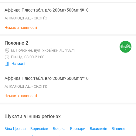
Аффида Плюс табл. в/о 200мг/500мг №10
АЛКАЛОЇД АД - СКОП'Є
Немає в наявності
Полонне 2
м. Полонне, вул. Українки Л., 158/1
Пн-Нд: 08:00-21:00
На мапі
Аффида Плюс табл. в/о 200мг/500мг №10
АЛКАЛОЇД АД - СКОП'Є
Немає в наявності
Шукати в інших регіонах
Біла Церква
Бориспіль
Боярка
Бровари
Васильків
Вінниця