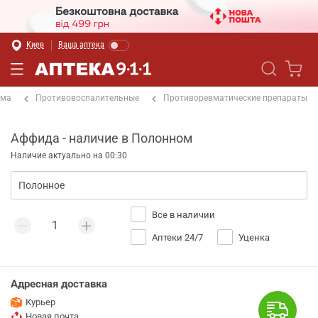
Киев
Ваша аптека
ема
Противовоспалительные
Противоревматические препараты
Аффида - наличие в Полонном
Наличие актуально на 00:30
Все в наличии
Аптеки 24/7
Уценка
Адресная доставка
Курьер
Новая почта