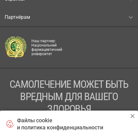
Партнёрам
Наш партнер:
Національний
фармацевтичний
університет
САМОЛЕЧЕНИЕ МОЖЕТ БЫТЬ
ВРЕДНЫМ ДЛЯ ВАШЕГО
ЗДОРОВЬЯ
Файлы cookie
ПЕРЕД ПРИМЕНЕНИЕМ ПРЕПАРАТА
и политика конфиденциальности
ПРОКОНСУЛЬТИРУЙТЕСЬ С ВРАЧОМ