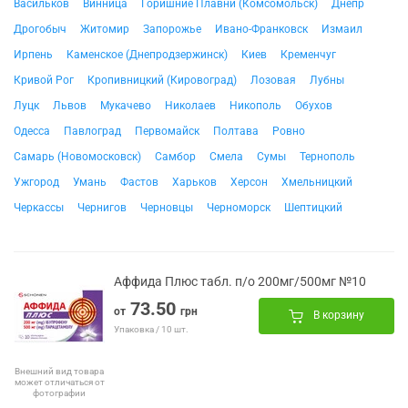
Васильков
Винница
Горишние Плавни (Комсомольск)
Днепр
Дрогобыч
Житомир
Запорожье
Ивано-Франковск
Измаил
Ирпень
Каменское (Днепродзержинск)
Киев
Кременчуг
Кривой Рог
Кропивницкий (Кировоград)
Лозовая
Лубны
Луцк
Львов
Мукачево
Николаев
Никополь
Обухов
Одесса
Павлоград
Первомайск
Полтава
Ровно
Самарь (Новомосковск)
Самбор
Смела
Сумы
Тернополь
Ужгород
Умань
Фастов
Харьков
Херсон
Хмельницкий
Черкассы
Чернигов
Черновцы
Черноморск
Шептицкий
Аффида Плюс табл. п/о 200мг/500мг №10
73.50
от
грн
В корзину
Упаковка / 10 шт.
Внешний вид товара
может отличаться от
фотографии