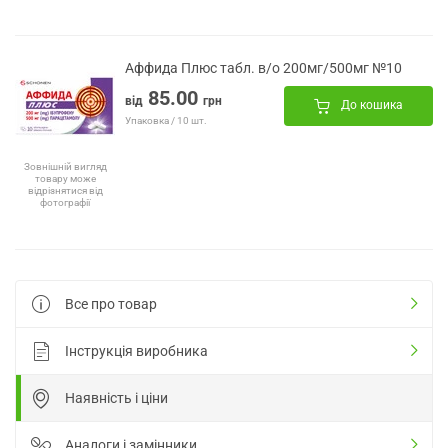
Аффида Плюс табл. в/о 200мг/500мг №10
85.00
від
грн
До кошика
Упаковка / 10 шт.
Зовнішній вигляд
товару може
відрізнятися від
фотографії
Все про товар
Інструкція виробника
Наявність і ціни
Аналоги і замінники