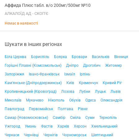
Аффида Плюс табл. в/о 200мг/500мг №10
АЛКАЛОЇД АД - СКОП'Є
Немає в наявності
Шукати в інших регіонах
Біла Церква
Бориспіль
Боярка
Бровари
Васильків
Вінниця
Горішні Плавні (Комсомольськ)
Дніпро
Дрогобич
Житомир
Запоріжжя
Івано-Франківськ
Ізмаїл
Ірпінь
Кам'янське (Дніпродзержинськ)
Київ
Кременчук
Кривий Ріг
Кропивницький (Кіровоград)
Лозова
Лубни
Луцьк
Львів
Миколаїв
Мукачево
Нікополь
Обухів
Одеса
Олександрія
Павлоград
Первомайськ
Полтава
Рівне
Самар (Новомосковськ)
Самбір
Сміла
Суми
Тернопіль
Ужгород
Умань
Фастів
Харків
Херсон
Хмельницький
Черкаси
Чернівці
Чернігів
Чорноморськ
Шептицький