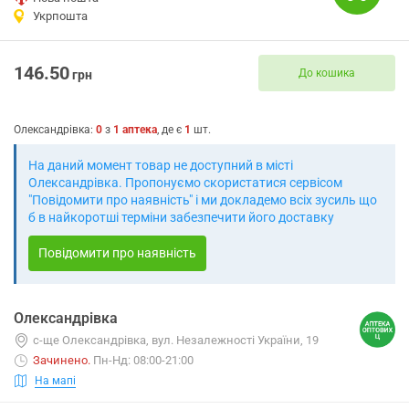
Укрпошта
146.50
До кошика
грн
Олександрівка
:
0
з
1
аптека
, де є
1
шт.
На даний момент товар не доступний в місті
Олександрівка. Пропонуємо скористатися сервісом
"Повідомити про наявність" і ми докладемо всіх зусиль що
б в найкоротші терміни забезпечити його доставку
Повідомити про наявність
Олександрівка
с-ще Олександрівка, вул. Незалежності України, 19
Зачинено
.
Пн-Нд: 08:00-21:00
На мапі