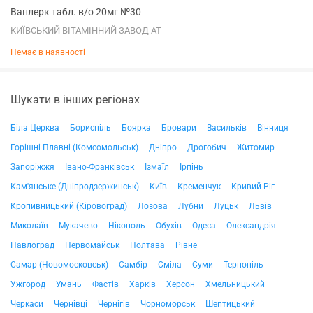
Ванлерк табл. в/о 20мг №30
КИЇВСЬКИЙ ВІТАМІННИЙ ЗАВОД АТ
Немає в наявності
Шукати в інших регіонах
Біла Церква
Бориспіль
Боярка
Бровари
Васильків
Вінниця
Горішні Плавні (Комсомольськ)
Дніпро
Дрогобич
Житомир
Запоріжжя
Івано-Франківськ
Ізмаїл
Ірпінь
Кам'янське (Дніпродзержинськ)
Київ
Кременчук
Кривий Ріг
Кропивницький (Кіровоград)
Лозова
Лубни
Луцьк
Львів
Миколаїв
Мукачево
Нікополь
Обухів
Одеса
Олександрія
Павлоград
Первомайськ
Полтава
Рівне
Самар (Новомосковськ)
Самбір
Сміла
Суми
Тернопіль
Ужгород
Умань
Фастів
Харків
Херсон
Хмельницький
Черкаси
Чернівці
Чернігів
Чорноморськ
Шептицький