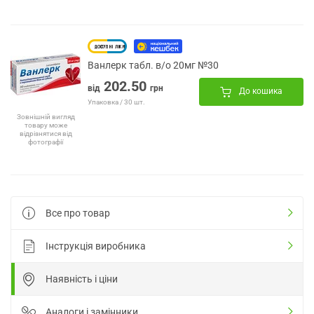
Ванлерк табл. в/о 20мг №30
202.50
від
грн
До кошика
Упаковка / 30 шт.
Зовнішній вигляд
товару може
відрізнятися від
фотографії
Все про товар
Інструкція виробника
Наявність і ціни
Аналоги і замінники