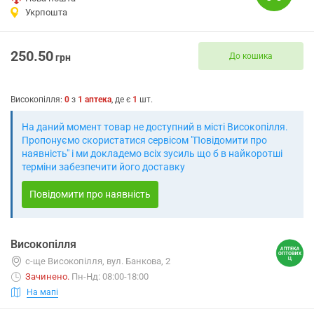
Укрпошта
250.50
До кошика
грн
Високопілля
:
0
з
1
аптека
, де є
1
шт.
На даний момент товар не доступний в місті Високопілля.
Пропонуємо скористатися сервісом "Повідомити про
наявність" і ми докладемо всіх зусиль що б в найкоротші
терміни забезпечити його доставку
Повідомити про наявність
Високопілля
с-ще Високопілля, вул. Банкова, 2
Зачинено
.
Пн-Нд: 08:00-18:00
На мапі