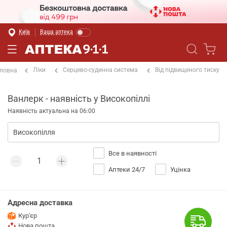
Київ
Ваша аптека
Ліки
Серцево-судинна система
Від підвищеного тиску
ловна
Ванлерк - наявність у Високопіллі
Наявність актуальна на 06:00
Все в наявності
Аптеки 24/7
Уцінка
Адресна доставка
Кур'єр
Нова пошта