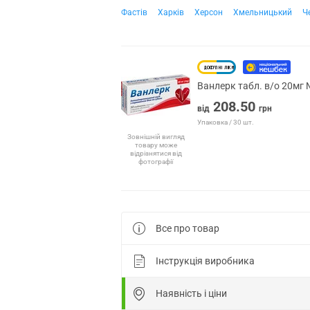
Фастів
Харків
Херсон
Хмельницький
Ч
Ванлерк табл. в/о 20мг
208.50
від
грн
Упаковка / 30 шт.
Зовнішній вигляд
товару може
відрізнятися від
фотографії
Все про товар
Інструкція виробника
Наявність і ціни