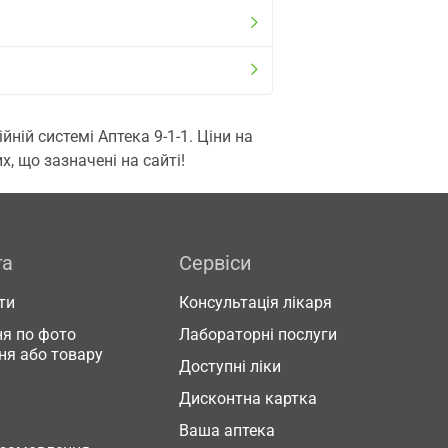
ій системі Аптека 9-1-1. Ціни на
, що зазначені на сайті!
га
Сервіси
ти
Консультація лікаря
я по фото
Лабораторні послуги
ня або товару
Доступні ліки
Дисконтна картка
Ваша аптека