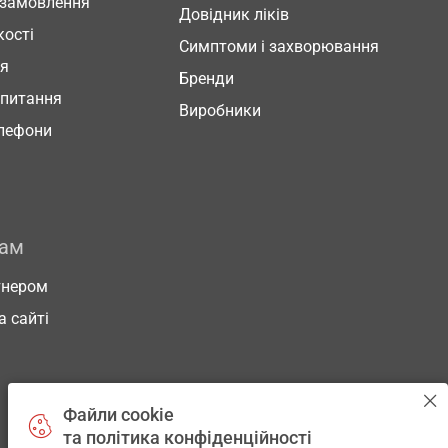
 замовлення
Довідник ліків
кості
Симптоми і захворювання
ня
Бренди
 питання
Виробники
елефони
рам
тнером
а сайті
Файли cookie
та політика конфіденційності