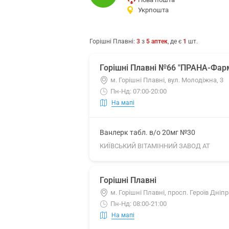
Укрпошта
Горішні Плавні
:
3
з
5
аптек
, де є
1
шт.
Горішні Плавні №66 "ПРАНА-Фар
м. Горішні Плавні, вул. Молодіжна, 3
Пн-Нд: 07:00-20:00
На мапі
Ванлерк табл. в/о 20мг №30
КИЇВСЬКИЙ ВІТАМІННИЙ ЗАВОД АТ
Горішні Плавні
м. Горішні Плавні, просп. Героїв Дніпр
Пн-Нд: 08:00-21:00
На мапі