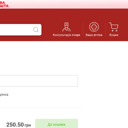
Консультація лікаря
Ваша аптека
Кошик
цінка
250.50
До кошика
грн