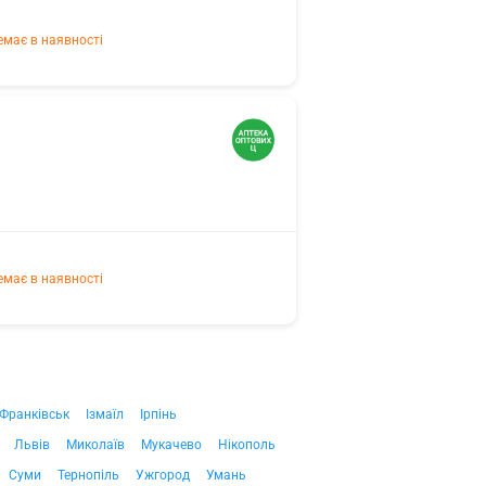
емає в наявності
емає в наявності
-Франківськ
Ізмаїл
Ірпінь
Львів
Миколаїв
Мукачево
Нікополь
Суми
Тернопіль
Ужгород
Умань