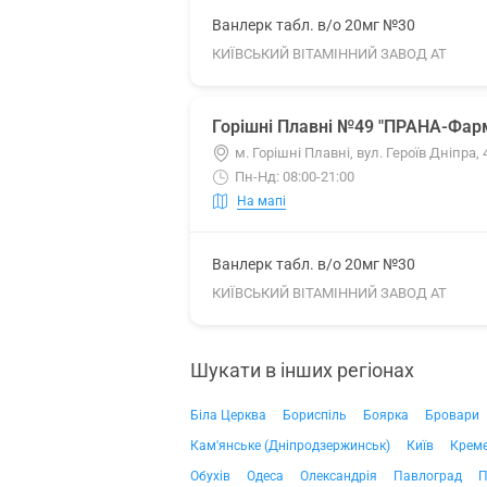
Ванлерк табл. в/о 20мг №30
КИЇВСЬКИЙ ВІТАМІННИЙ ЗАВОД АТ
Горішні Плавні №49 "ПРАНА-Фар
м. Горішні Плавні, вул. Героїв Дніпра, 
Пн-Нд: 08:00-21:00
На мапі
Ванлерк табл. в/о 20мг №30
КИЇВСЬКИЙ ВІТАМІННИЙ ЗАВОД АТ
Шукати в інших регіонах
Біла Церква
Бориспіль
Боярка
Бровари
Кам'янське (Дніпродзержинськ)
Київ
Крем
Обухів
Одеса
Олександрія
Павлоград
П