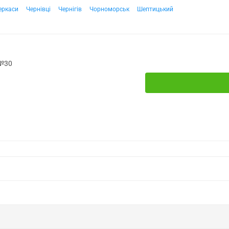
еркаси
Чернівці
Чернігів
Чорноморськ
Шептицький
 №30