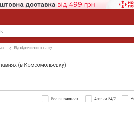
ема
Від підвищеного тиску
 Плавнях (в Комсомольську)
Все в наявності
Аптеки 24/7
У