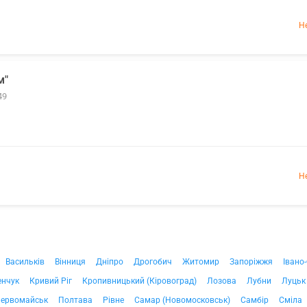
Н
м"
49
Н
Васильків
Вінниця
Дніпро
Дрогобич
Житомир
Запоріжжя
Івано
енчук
Кривий Ріг
Кропивницький (Кіровоград)
Лозова
Лубни
Луцьк
ервомайськ
Полтава
Рівне
Самар (Новомосковськ)
Самбір
Сміла