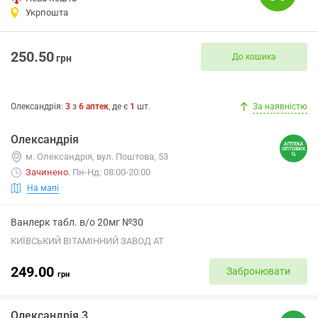
Укрпошта
250.50
До кошика
грн
Олександрія
:
3
з
6
аптек
, де є
1
шт.
За наявністю
Олександрія
м. Олександрія, вул. Поштова, 53
Зачинено
.
Пн-Нд: 08:00-20:00
На мапі
Ванлерк табл. в/о 20мг №30
КИЇВСЬКИЙ ВІТАМІННИЙ ЗАВОД АТ
249.00
Забронювати
грн
Олександрія 3