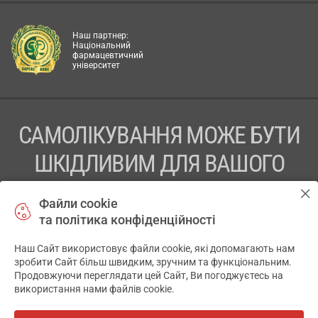
Наш партнер:
Національний
фармацевтичний
університет
САМОЛІКУВАННЯ МОЖЕ БУТИ
ШКІДЛИВИМ ДЛЯ ВАШОГО
ЗДОРОВ’Я
Файли cookie
та політика конфіденційності
ПЕРЕД ЗАСТОСУВАННЯМ ПРЕПАРАТУ ПРОКОНСУЛЬТУЙТЕСЬ
З ЛІКАРЕМ
Наш Сайт використовує файли cookie, які допомагають нам
✕
зробити Сайт більш швидким, зручним та функціональним.
ТОВ «АПТЕКА 911.ЮА» Код ЄДРПОУ 43631965.
Продовжуючи переглядати цей Сайт, Ви погоджуєтесь на
використання нами файлів cookie.
Відмова від відповідальності