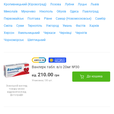
Кропивницький (Кіровоград)
Лозова
Лубни
Луцьк
Львів
Миколаїв
Мукачево
Нікополь
Обухів
Одеса
Павлоград
Первомайськ
Полтава
Рівне
Самар (Новомосковськ)
Самбір
Сміла
Суми
Тернопіль
Ужгород
Умань
Фастів
Харків
Херсон
Хмельницький
Черкаси
Чернівці
Чернігів
Чорноморськ
Шептицький
Ванлерк табл. в/о 20мг №30
210.00
від
грн
До кошика
Упаковка / 30 шт.
Зовнішній вигляд
товару може
відрізнятися від
фотографії