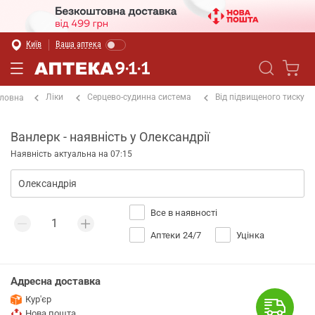
Київ
Ваша аптека
Ліки
Серцево-судинна система
Від підвищеного тиску
ловна
Ванлерк - наявність у Олександрії
Наявність актуальна на 07:15
Все в наявності
Аптеки 24/7
Уцінка
Адресна доставка
Кур'єр
Нова пошта