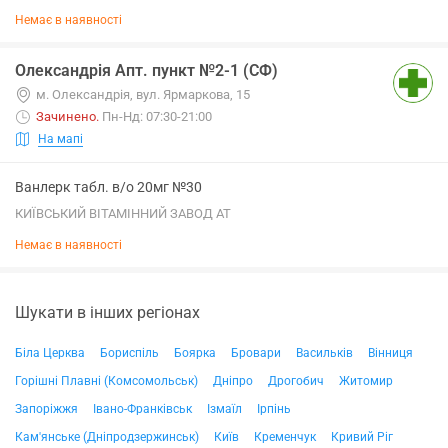
Немає в наявності
Олександрія Апт. пункт №2-1 (СФ)
м. Олександрія, вул. Ярмаркова, 15
Зачинено
.
Пн-Нд: 07:30-21:00
На мапі
Ванлерк табл. в/о 20мг №30
КИЇВСЬКИЙ ВІТАМІННИЙ ЗАВОД АТ
Немає в наявності
Шукати в інших регіонах
Біла Церква
Бориспіль
Боярка
Бровари
Васильків
Вінниця
Горішні Плавні (Комсомольськ)
Дніпро
Дрогобич
Житомир
Запоріжжя
Івано-Франківськ
Ізмаїл
Ірпінь
Кам'янське (Дніпродзержинськ)
Київ
Кременчук
Кривий Ріг