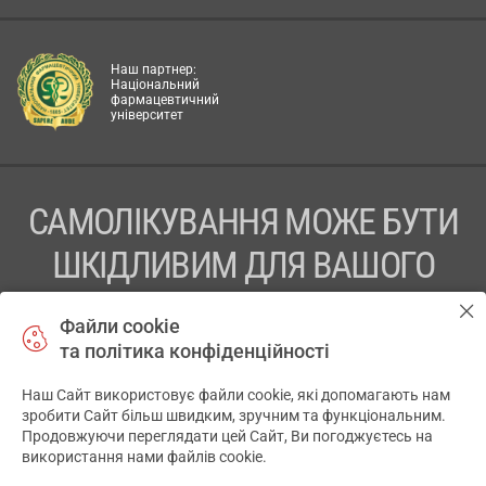
Наш партнер:
Національний
фармацевтичний
університет
САМОЛІКУВАННЯ МОЖЕ БУТИ
ШКІДЛИВИМ ДЛЯ ВАШОГО
ЗДОРОВ’Я
Файли cookie
та політика конфіденційності
ПЕРЕД ЗАСТОСУВАННЯМ ПРЕПАРАТУ ПРОКОНСУЛЬТУЙТЕСЬ
З ЛІКАРЕМ
Наш Сайт використовує файли cookie, які допомагають нам
✕
зробити Сайт більш швидким, зручним та функціональним.
ТОВ «АПТЕКА 911.ЮА» Код ЄДРПОУ 43631965.
Продовжуючи переглядати цей Сайт, Ви погоджуєтесь на
використання нами файлів cookie.
Відмова від відповідальності