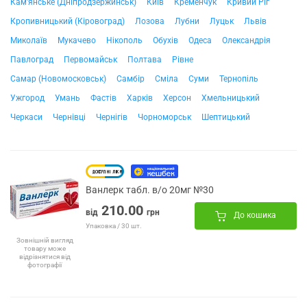
Кам'янське (Дніпродзержинськ)
Київ
Кременчук
Кривий Ріг
Кропивницький (Кіровоград)
Лозова
Лубни
Луцьк
Львів
Миколаїв
Мукачево
Нікополь
Обухів
Одеса
Олександрія
Павлоград
Первомайськ
Полтава
Рівне
Самар (Новомосковськ)
Самбір
Сміла
Суми
Тернопіль
Ужгород
Умань
Фастів
Харків
Херсон
Хмельницький
Черкаси
Чернівці
Чернігів
Чорноморськ
Шептицький
Ванлерк табл. в/о 20мг №30
210.00
від
грн
До кошика
Упаковка / 30 шт.
Зовнішній вигляд
товару може
відрізнятися від
фотографії