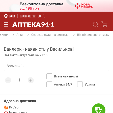
Київ
Ваша аптека
Ліки
Серцево-судинна система
Від підвищеного тиску
ловна
Ванлерк - наявність у Василькові
Наявність актуальна на 21:15
Все в наявності
Аптеки 24/7
Уцінка
Адресна доставка
Кур'єр
Нова пошта