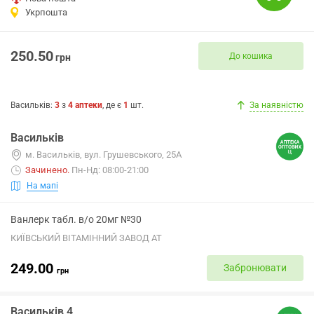
Укрпошта
250.50
До кошика
грн
Васильків
:
3
з
4
аптеки
, де є
1
шт.
За наявністю
Васильків
м. Васильків, вул. Грушевського, 25А
Зачинено
.
Пн-Нд: 08:00-21:00
На мапі
Ванлерк табл. в/о 20мг №30
КИЇВСЬКИЙ ВІТАМІННИЙ ЗАВОД АТ
249.00
Забронювати
грн
Васильків 4