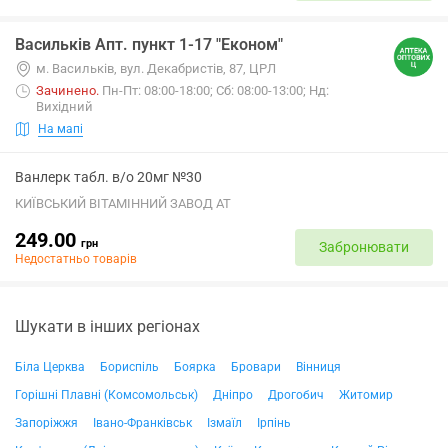
Васильків Апт. пункт 1-17 "Економ"
м. Васильків, вул. Декабристів, 87, ЦРЛ
Зачинено
.
Пн-Пт: 08:00-18:00; Сб: 08:00-13:00; Нд:
Вихідний
На мапі
Ванлерк табл. в/о 20мг №30
КИЇВСЬКИЙ ВІТАМІННИЙ ЗАВОД АТ
249.00
грн
Забронювати
Недостатньо товарів
Шукати в інших регіонах
Біла Церква
Бориспіль
Боярка
Бровари
Вінниця
Горішні Плавні (Комсомольськ)
Дніпро
Дрогобич
Житомир
Запоріжжя
Івано-Франківськ
Ізмаїл
Ірпінь