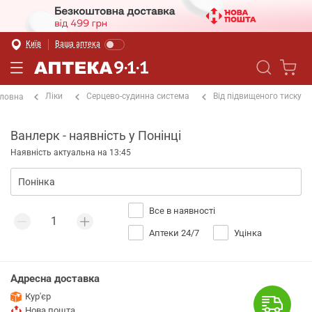
Київ
Ваша аптека
Ліки
Серцево-судинна система
Від підвищеного тиску
ловна
Ванлерк - наявність у Понінці
Наявність актуальна на 13:45
Все в наявності
Аптеки 24/7
Уцінка
Адресна доставка
Кур'єр
Нова пошта