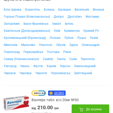
Біла Церква
Бориспіль
Боярка
Бровари
Васильків
Вінниця
Горішні Плавні (Комсомольськ)
Дніпро
Дрогобич
Житомир
Запоріжжя
Івано-Франківськ
Ізмаїл
Ірпінь
Кам'янське (Дніпродзержинськ)
Київ
Кременчук
Кривий Ріг
Кропивницький (Кіровоград)
Лозова
Лубни
Луцьк
Львів
Миколаїв
Мукачево
Нікополь
Обухів
Одеса
Олександрія
Павлоград
Первомайськ
Полтава
Рівне
Самар (Новомосковськ)
Самбір
Сміла
Суми
Тернопіль
Ужгород
Умань
Фастів
Харків
Херсон
Хмельницький
Черкаси
Чернівці
Чернігів
Чорноморськ
Шептицький
Ванлерк табл. в/о 20мг №30
210.00
від
грн
До кошика