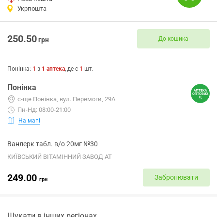
Укрпошта
250.50
До кошика
грн
Понінка
:
1
з
1
аптека
, де є
1
шт.
Понінка
с-ще Понінка, вул. Перемоги, 29А
Пн-Нд: 08:00-21:00
На мапі
Ванлерк табл. в/о 20мг №30
КИЇВСЬКИЙ ВІТАМІННИЙ ЗАВОД АТ
249.00
Забронювати
грн
Шукати в інших регіонах