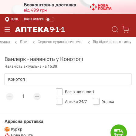
Київ
Ваша аптека
Ліки
Серцево-судинна система
Від підвищеного тиску
ловна
Ванлерк - наявність у Конотопі
Наявність актуальна на 15:30
Все в наявності
Аптеки 24/7
Уцінка
Адресна доставка
Кур'єр
Нова пошта