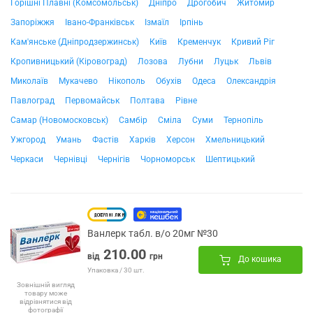
Горішні Плавні (Комсомольськ)
Дніпро
Дрогобич
Житомир
Запоріжжя
Івано-Франківськ
Ізмаїл
Ірпінь
Кам'янське (Дніпродзержинськ)
Київ
Кременчук
Кривий Ріг
Кропивницький (Кіровоград)
Лозова
Лубни
Луцьк
Львів
Миколаїв
Мукачево
Нікополь
Обухів
Одеса
Олександрія
Павлоград
Первомайськ
Полтава
Рівне
Самар (Новомосковськ)
Самбір
Сміла
Суми
Тернопіль
Ужгород
Умань
Фастів
Харків
Херсон
Хмельницький
Черкаси
Чернівці
Чернігів
Чорноморськ
Шептицький
Ванлерк табл. в/о 20мг №30
210.00
від
грн
До кошика
Упаковка / 30 шт.
Зовнішній вигляд
товару може
відрізнятися від
фотографії