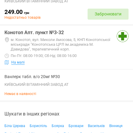
КИЇВСЬКИЙ ВІТАМІННИЙ ЗАВОД АТ
249.00
грн
Забронювати
Недостатньо товарів
Конотоп Апт. пункт №3-32
м. Конотоп, вул. Миколи Амосова, 5, КНП Конотопської
міськради "Конотопська ЦРЛ ім.академіка М.
Давидова", терапевтичний корп.
Пн-Пт: 08:00-19:00; Сб-Нд: 08:00-16:00
На мапі
Ванлерк табл. в/о 20мг №30
КИЇВСЬКИЙ ВІТАМІННИЙ ЗАВОД АТ
Немає в наявності
Шукати в інших регіонах
Біла Церква
Бориспіль
Боярка
Бровари
Васильків
Вінниця