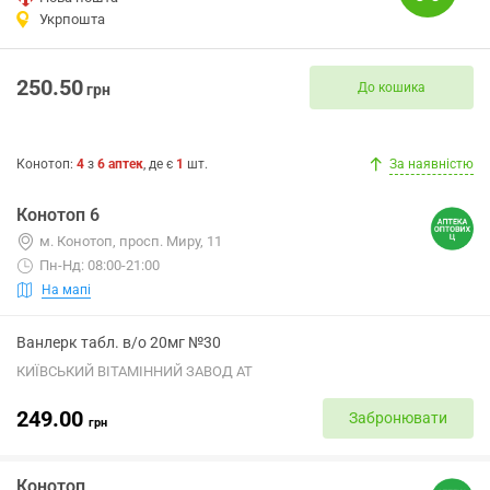
Укрпошта
250.50
До кошика
грн
Конотоп
:
4
з
6
аптек
, де є
1
шт.
За наявністю
Конотоп 6
м. Конотоп, просп. Миру, 11
Пн-Нд: 08:00-21:00
На мапі
Ванлерк табл. в/о 20мг №30
КИЇВСЬКИЙ ВІТАМІННИЙ ЗАВОД АТ
249.00
Забронювати
грн
Конотоп