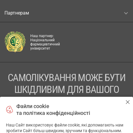
Партнерам
Наш партнер:
Національний
фармацевтичний
університет
САМОЛІКУВАННЯ МОЖЕ БУТИ
ШКІДЛИВИМ ДЛЯ ВАШОГО
ЗДОРОВ’Я
Файли cookie
та політика конфіденційності
ПЕРЕД ЗАСТОСУВАННЯМ ПРЕПАРАТУ ПРОКОНСУЛЬТУЙТЕСЬ
З ЛІКАРЕМ
Наш Сайт використовує файли cookie, які допомагають нам
✕
зробити Сайт більш швидким, зручним та функціональним.