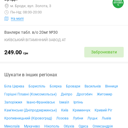
м. Броди, вул. Золота, 3
Пн-Нд: 08:00-20:00
На мапі
Ванлерк табл. в/о 20мг №30
КИЇВСЬКИЙ ВІТАМІННИЙ ЗАВОД АТ
249.00
Забронювати
грн
Шукати в інших регіонах
Біла Церква
Бориспіль
Боярка
Бровари
Васильків
Вінниця
Горішні Плавні (Комсомольськ)
Дніпро
Дрогобич
Житомир
Запоріжжя
Івано-Франківськ
Ізмаїл
Ірпінь
Кам'янське (Дніпродзержинськ)
Київ
Кременчук
Кривий Ріг
Кропивницький (Кіровоград)
Лозова
Лубни
Луцьк
Львів
Миколаїв
Мукачево
Нікополь
Обухів
Одеса
Олександрія