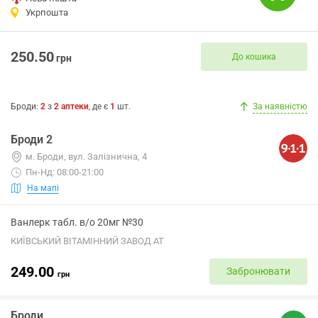
Укрпошта
250.50
До кошика
грн
Броди
:
2
з
2
аптеки
, де є
1
шт.
За наявністю
Броди 2
м. Броди, вул. Залізнична, 4
Пн-Нд: 08:00-21:00
На мапі
Ванлерк табл. в/о 20мг №30
КИЇВСЬКИЙ ВІТАМІННИЙ ЗАВОД АТ
249.00
Забронювати
грн
Броди