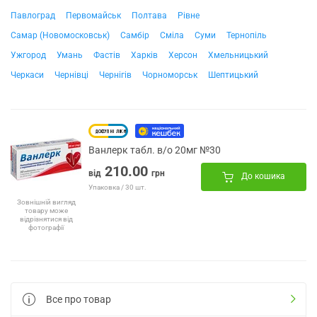
Павлоград
Первомайськ
Полтава
Рівне
Самар (Новомосковськ)
Самбір
Сміла
Суми
Тернопіль
Ужгород
Умань
Фастів
Харків
Херсон
Хмельницький
Черкаси
Чернівці
Чернігів
Чорноморськ
Шептицький
Ванлерк табл. в/о 20мг №30
210.00
від
грн
До кошика
Упаковка / 30 шт.
Зовнішній вигляд
товару може
відрізнятися від
фотографії
Все про товар