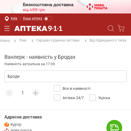
Київ
Ваша аптека
Ліки
Серцево-судинна система
Від підвищеного тиску
ловна
Ванлерк - наявність у Бродах
Наявність актуальна на 17:00
Все в наявності
Аптеки 24/7
Уцінка
Адресна доставка
Кур'єр
Нова пошта