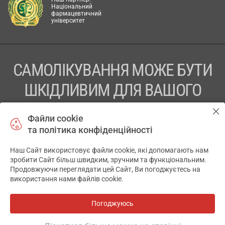
Національний
фармацевтичний
університет
САМОЛІКУВАННЯ МОЖЕ БУТИ
ШКІДЛИВИМ ДЛЯ ВАШОГО
ЗДОРОВ’Я
Файли cookie
та політика конфіденційності
ПЕРЕД ЗАСТОСУВАННЯМ ПРЕПАРАТУ ПРОКОНСУЛЬТУЙТЕСЬ
З ЛІКАРЕМ
Наш Сайт використовує файли cookie, які допомагають нам
✕
зробити Сайт більш швидким, зручним та функціональним.
ТОВ «АПТЕКА 911.ЮА» Код ЄДРПОУ 43631965.
Продовжуючи переглядати цей Сайт, Ви погоджуєтесь на
використання нами файлів cookie.
Відмова від відповідальності
© 2014-2026. Медична інформаційна система АПТЕКА911.ЮА
Погоджуюсь
Всі аптеки
на мапі
Розробка і підтримка сайту -
wu.ua