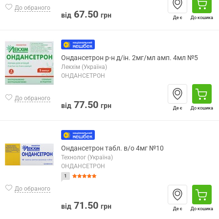
До обраного
67.50
від
грн
Де є
До кошика
Ондансетрон р-н д/ін. 2мг/мл амп. 4мл №5
Лекхім (Україна)
ОНДАНСЕТРОН
До обраного
77.50
від
грн
Де є
До кошика
Ондансетрон табл. в/о 4мг №10
Технолог (Україна)
ОНДАНСЕТРОН
1
До обраного
71.50
від
грн
Де є
До кошика