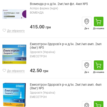
Воменда р-н д/ін. 2мг/мл фл. 4мл №5
Аспіро фарма (Індія)
ВОМЕНДА
415.00
грн
Де є
До кошика
До обраного
Емесетрон-Здоров'я р-н д/ін. 2мг/мл амп. 2мл
(4мг) №5
Здоров'я (Україна)
ЕМЕСЕТРОН
42.50
грн
До обраного
Де є
До кошика
Емесетрон-Здоров'я р-н д/ін. 2мг/мл амп. 4мл
(8мг) №5
Здоров'я (Україна)
ЕМЕСЕТРОН