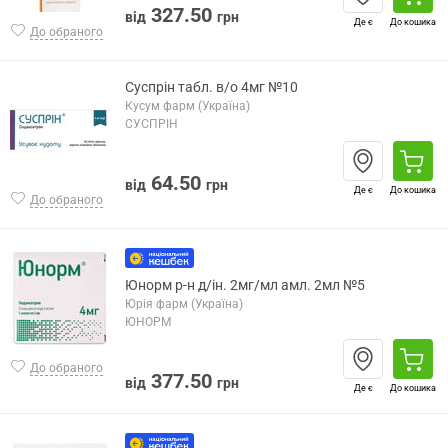
327.50
від
грн
Де є
До кошика
До обраного
Суспрін табл. в/о 4мг №10
Кусум фарм (Україна)
СУСПРІН
64.50
від
грн
Де є
До кошика
До обраного
Юнорм р-н д/ін. 2мг/мл амл. 2мл №5
Юрія фарм (Україна)
ЮНОРМ
До обраного
377.50
від
грн
Де є
До кошика