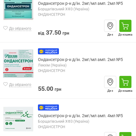
Ондансетрон р-н д/ін. 2мг/мл амп. 2мл №5
Борщагівський ХФЗ (Україна)
ОНДАНСЕТРОН
До обраного
37.50
від
грн
Де є
До кошика
Ондансетрон р-н д/ін. 2мг/мл амп. 2мл №5
Лекхім (Україна)
ОНДАНСЕТРОН
До обраного
55.00
грн
Де є
До кошика
Ондансетрон р-н д/ін. 2мг/мл амп. 4мл №5
Борщагівський ХФЗ (Україна)
ОНДАНСЕТРОН