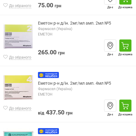
75.00
грн
До обраного
Де є
До кошика
Еметон р-н д/ін. 2мг/мл амп. 2мл №5
Фармасел (Україна)
ЕМЕТОН
265.00
грн
Де є
До кошика
До обраного
Еметон р-н д/ін. 2мг/мл амп. 4мл №5
Фармасел (Україна)
ЕМЕТОН
До обраного
437.50
від
грн
Де є
До кошика