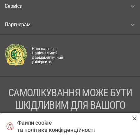
Сервіси
Партнерам
Наш партнер:
Національний
фармацевтичний
університет
САМОЛІКУВАННЯ МОЖЕ БУТИ
ШКІДЛИВИМ ДЛЯ ВАШОГО
ЗДОРОВ’Я
Файли cookie
та політика конфіденційності
ПЕРЕД ЗАСТОСУВАННЯМ ПРЕПАРАТУ ПРОКОНСУЛЬТУЙТЕСЬ
З ЛІКАРЕМ