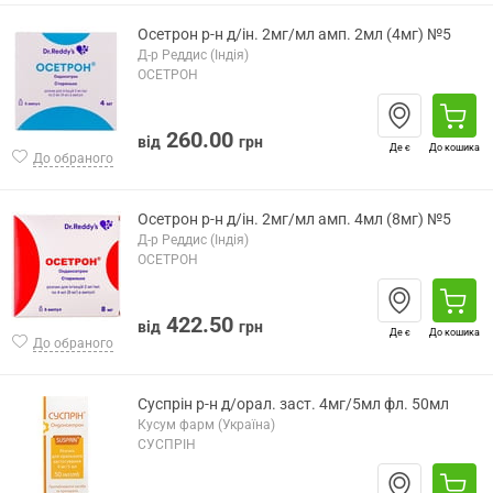
Осетрон р-н д/ін. 2мг/мл амп. 2мл (4мг) №5
Д-р Реддис (Індія)
ОСЕТРОН
260.00
від
грн
Де є
До кошика
До обраного
Осетрон р-н д/ін. 2мг/мл амп. 4мл (8мг) №5
Д-р Реддис (Індія)
ОСЕТРОН
422.50
від
грн
Де є
До кошика
До обраного
Суспрін р-н д/орал. заст. 4мг/5мл фл. 50мл
Кусум фарм (Україна)
СУСПРІН