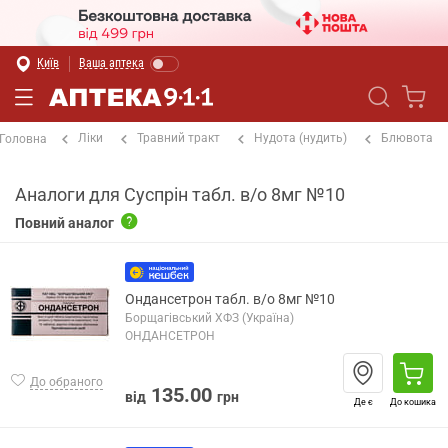
Київ
Ваша аптека
Ліки
Травний тракт
Нудота (нудить)
Блювота
Головна
Аналоги для Суспрін табл. в/о 8мг №10
Повний аналог
Ондансетрон табл. в/о 8мг №10
Борщагівський ХФЗ (Україна)
ОНДАНСЕТРОН
До обраного
135.00
від
грн
Де є
До кошика