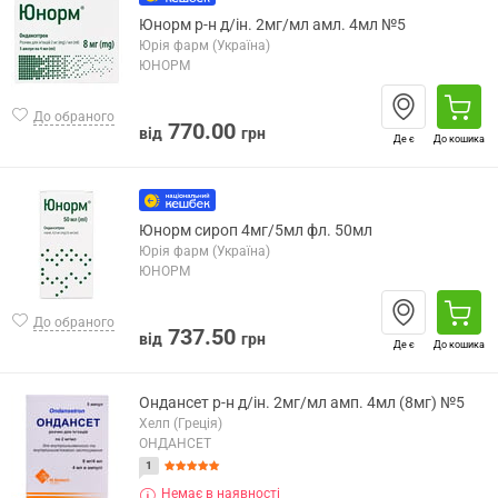
Юнорм р-н д/ін. 2мг/мл амл. 4мл №5
Юрія фарм (Україна)
ЮНОРМ
До обраного
770.00
від
грн
Де є
До кошика
Юнорм сироп 4мг/5мл фл. 50мл
Юрія фарм (Україна)
ЮНОРМ
До обраного
737.50
від
грн
Де є
До кошика
Ондансет р-н д/ін. 2мг/мл амп. 4мл (8мг) №5
Хелп (Греція)
ОНДАНСЕТ
1
Немає в наявності