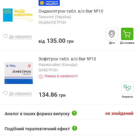
Ондансетрон табл. в/о 8мг №10
Технолог (Україна)
ОНДАНСЕТРОН
До обраного
135.00
від
грн
Де є
До кошика
Зофетрон табл. в/о 8мг №10
Фармасайнс (Канада)
ЗОФЕТРОН
Немає в наявності
134.86
До обраного
грн
Аналоги
не знайдений
Аналог в інших формах випуску
Подібний терапевтичний ефект