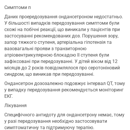
Симптоми п
Даних проередозування ондансетроном недостатньо.
У більшості випадків передозування симптоми були
схожі на побічні реакції, що виникали у пацієнтів при
застосуванні рекомендованих доз. Порушення зору,
запор тяжкого ступеня, артеріальна гіпотензія та
вазовагальні прояви з транзиторною
атріовентрикулярною блокадою ІІ ступеня були
зафіксовані при передозуванні. У дітей віком від 12
місяців до 2 років повідомлялося про серотоніновий
синдром, що виникав при передозуванні.
Ондансетрон дозозалежно подовжує інтервал QT, тому
у випадку передозування рекомендується моніторинг
ЕКГ.
Лікування
Специфічного антидоту для ондансетрону немає, тому
у разі передозування необхідно застосовувати
симптоматичну та підтримуючу терапію.