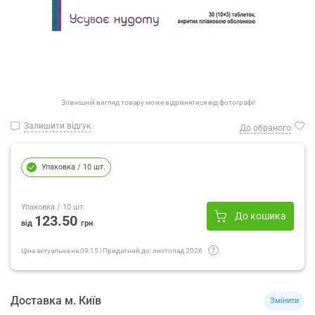
Зовнішній вигляд товару може відрізнятися від фотографії
Залишити відгук
До обраного
Упаковка
/ 10 шт.
Упаковка
/ 10 шт.
До кошика
123.50
від
грн
Ціна актуальна на
09:15
|
Придатний до:
листопад 2026
Доставка
м.
Київ
Змінити