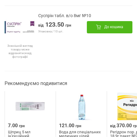
Суспрін табл. в/о 8мг №10
123.50
від
грн
До кошика
Упаковка / 10 шт.
Зовнішній вигляд
товару може
відрізнятися від
фотографії
Рекомендуємо подивитися
7.00
121.00
370.00
грн
грн
від
гр
Шприц 5 мл
Вода для спеціальних
Регідрон пор. 
ін'єкційний
медичних цілей
18,9г пакет №