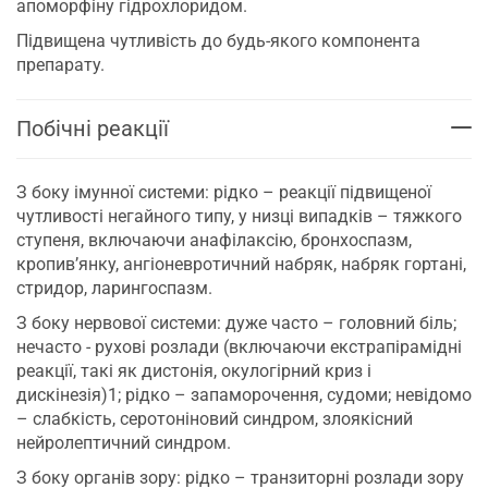
апоморфіну гідрохлоридом.
Підвищена чутливість до будь-якого компонента
препарату.
Побічні реакції
З боку імунної системи: рідко – реакції підвищеної
чутливості негайного типу, у низці випадків – тяжкого
ступеня, включаючи анафілаксію, бронхоспазм,
кропив’янку, ангіоневротичний набряк, набряк гортані,
стридор, ларингоспазм.
З боку нервової системи: дуже часто – головний біль;
нечасто - рухові розлади (включаючи екстрапірамідні
реакції, такі як дистонія, окулогірний криз і
дискінезія)1; рідко – запаморочення, судоми; невідомо
– слабкість, серотоніновий синдром, злоякісний
нейролептичний синдром.
З боку органів зору: рідко – транзиторні розлади зору