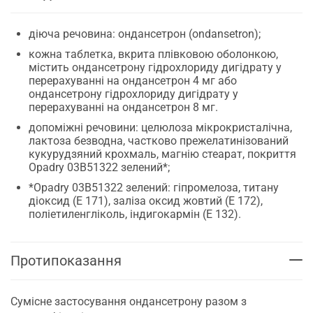
діюча речовина: ондансетрон (ondansetron);
кожна таблетка, вкрита плівковою оболонкою,
містить ондансетрону гідрохлориду дигідрату у
перерахуванні на ондансетрон 4 мг або
ондансетрону гідрохлориду дигідрату у
перерахуванні на ондансетрон 8 мг.
допоміжні речовини: целюлоза мікрокристалічна,
лактоза безводна, частково прежелатинізований
кукурудзяний крохмаль, магнію стеарат, покриття
Opadry 03В51322 зелений*;
*Opadry 03В51322 зелений: гіпромелоза, титану
діоксид (Е 171), заліза оксид жовтий (Е 172),
поліетиленгліколь, індигокармін (Е 132).
Протипоказання
Сумісне застосування ондансетрону разом з