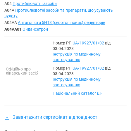
A04
Протиблювотні засоби
A04A
Протиблювотні засоби та препарати, що усувають
нудоту
A04AA
Антагоністи 5НТ3 (серотонінових) рецепторів
A04AA01
Ондансетрон
Номер РП
UA/19927/01/02
від
03.04.2023
Інструкція по медичному
застосуванню
Номер РП
UA/19927/01/02
від
Офіційно про
лікарський засіб
03.04.2023
Інструкція по медичному
застосуванню
Національний каталог цін
Завантажити сертифікат відповідності