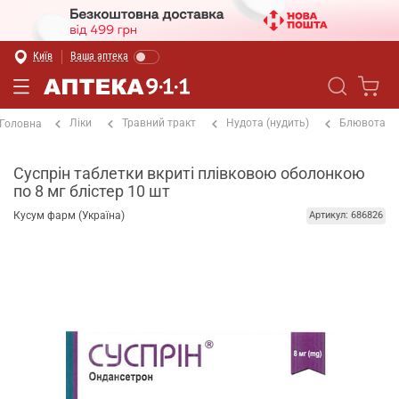
Київ
Ваша аптека
Ліки
Травний тракт
Нудота (нудить)
Блювота
Головна
Суспрін таблетки вкриті плівковою оболонкою
по 8 мг блістер 10 шт
Кусум фарм (Україна)
Артикул: 686826