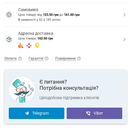
Самовивіз
Ціна товару: від
123.50 грн
до
161.00 грн
В наявності у
32
з
185
аптек
Адресна доставка
Ціна товару:
162.50 грн
Оплата
Гарантія
Повернення
Є питання?
Потрібна консультація?
Цілодобова підтримка клієнтів
Telegram
Viber