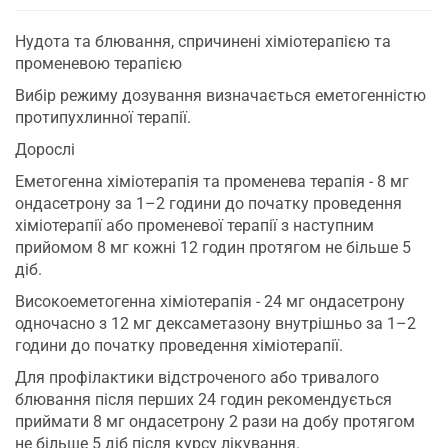
Нудота та блювання, спричинені хіміотерапією та
променевою терапією
Вибір режиму дозування визначається еметогенністю
протипухлинної терапії.
Дорослі
Еметогенна хіміотерапія та променева терапія - 8 мг
ондасетрону за 1–2 години до початку проведення
хіміотерапії або променевої терапії з наступним
прийомом 8 мг кожні 12 годин протягом не більше 5
діб.
Високоеметогенна хіміотерапія - 24 мг ондасетрону
одночасно з 12 мг дексаметазону внутрішньо за 1–2
години до початку проведення хіміотерапії.
Для профілактики відстроченого або тривалого
блювання після перших 24 годин рекомендується
приймати 8 мг ондасетрону 2 рази на добу протягом
не більше 5 діб після курсу лікування.