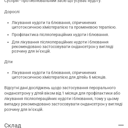
Суспрін - протиблювальний засіб що усуває нудоту.
Дорослі
Лікування нудоти та блювання, спричинених
цитотоксичною хіміотерапією та променевою терапією.
Профілактика післяопераційних нудоти і блювання.
Для лікування післяопераційних нудоти і блювання
рекомендовано застосовувати ондансетрон у вигляді
розчину для ін’єкцій.
Діти
Лікування нудоти та блювання, спричинених
цитотоксичною хіміотерапією для дітей≥ 6 місяців.
Відсутні дані досліджень щодо застосування перорального
ондансетрону у дітей віком від 1 місяця для профілактики або
лікування післяопераційних нудоти і блювання, тому у цьому
випадку рекомендовано застосовувати ондансетрон у вигляді
розчину для ін’єкцій.
Склад