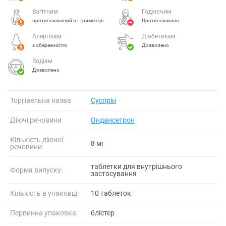
Вагітним
Годуючим
протипоказаний в І триместрі
Протипоказано
Алергікам
Діабетикам
з обережністю
Дозволено
Водіям
Дозволено
Торгівельна назва
Суспрін
Діючі речовини
Ондансетрон
Кількість діючої
8 мг
речовини:
таблетки для внутрішнього
Форма випуску:
застосування
Кількість в упаковці:
10 таблеток
Первинна упаковка:
блістер