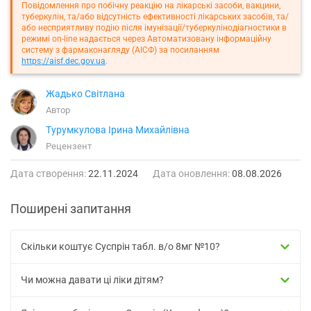
Повідомлення про побічну реакцію на лікарські засоби, вакцини,
туберкулін, та/або відсутність ефективності лікарських засобів, та/
або несприятливу подію після імунізації/туберкулінодіагностики в
режимі on-line надається через Автоматизовану інформаційну
систему з фармаконагляду (АІСФ) за посиланням
https://aisf.dec.gov.ua
.
Жадько Світлана
Автор
Турумкулова Ірина Михайлівна
Рецензент
Дата створення:
22.11.2024
Дата оновлення:
08.08.2026
Поширені запитання
Скільки коштує Суспрін табл. в/о 8мг №10?
Чи можна давати ці ліки дітям?