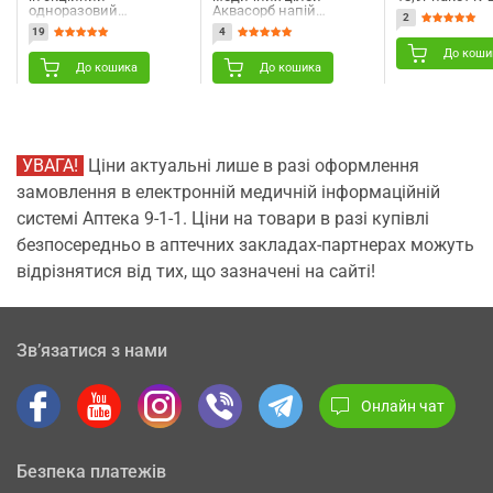
одноразовий
Аквасорб напій
2
трикомпонентний
слабогазований 950 мл
19
4
стерильний з 2
NEW
голками 23G (0,6 мм х
До коши
30 мм) та 22G (0,7 мм х
До кошика
До кошика
40 мм) Angelmed
(АнгелМед) 1 шт
УВАГА!
Ціни актуальні лише в разі оформлення
замовлення в електронній медичній інформаційній
системі Аптека 9-1-1. Ціни на товари в разі купівлі
безпосередньо в аптечних закладах-партнерах можуть
відрізнятися від тих, що зазначені на сайті!
Зв’язатися з нами
Онлайн чат
Безпека платежів