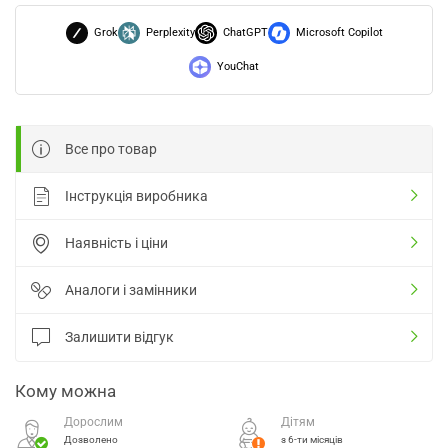
Grok
Perplexity
ChatGPT
Microsoft Copilot
YouChat
Все про товар
Інструкція виробника
Наявність і ціни
Аналоги і замінники
Залишити відгук
Кому можна
Дорослим
Дітям
Дозволено
з 6-ти місяців