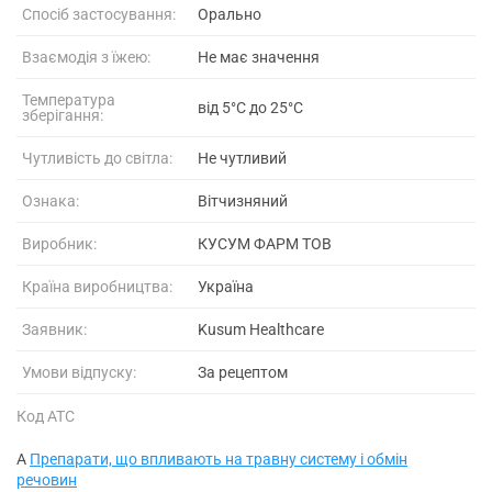
Спосіб застосування:
Орально
Взаємодія з їжею:
Не має значення
Температура
від 5°C до 25°C
зберігання:
Чутливість до світла:
Не чутливий
Ознака:
Вітчизняний
Виробник:
КУСУМ ФАРМ ТОВ
Країна виробництва:
Україна
Заявник:
Kusum Healthcare
Умови відпуску:
За рецептом
Код АТС
A
Препарати, що впливають на травну систему і обмін
речовин