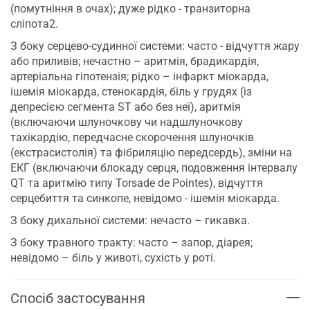
(помутніння в очах); дуже рідко - транзиторна
сліпота2.
З боку серцево-судинної системи: часто - відчуття жару
або приливів; нечастно – аритмія, брадикардія,
артеріальна гіпотензія; рідко – інфаркт міокарда,
ішемія міокарда, стенокардія, біль у грудях (із
депресією сегмента ST або без неї), аритмія
(включаючи шлуночкову чи надшлуночкову
тахікардію, передчасне скорочення шлуночків
(екстрасистолія) та фібриляцію передсердь), зміни на
ЕКГ (включаючи блокаду серця, подовження інтервалу
QT та аритмію типу Torsade de Pointes), відчуття
серцебиття та синкопе, невідомо - ішемія міокарда.
З боку дихальної системи: нечасто – гикавка.
З боку травного тракту: часто – запор, діарея;
невідомо – біль у животі, сухість у роті.
Спосіб застосування