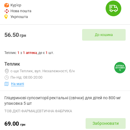
Кур'єр
Нова пошта
Укрпошта
56.50
До кошика
грн
Теплик
:
1
з
1
аптека
, де є
1
шт.
Теплик
с-ще Теплик, вул. Незалежності, б/н
Пн-Нд: 08:00-20:00
На мапі
Гліцеринові супозиторії ректальні (свічки) для дітей по 800 мг
упаковка 5 шт
ТОВ ДКП ФАРМАЦЕВТИЧНА ФАБРИКА
69.00
Забронювати
грн