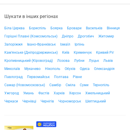
Шукати в інших регіонах
Біла Церква
Бориспіль
Боярка
Бровари
Васильків
Вінниця
Горішні Плавні (Комсомольськ)
Дніпро
Дрогобич
Житомир
Запоріжжя
Івано-Франківськ
Ізмаїл
Ірпінь
Кам'янське (Дніпродзержинськ)
Київ
Кременчук
Кривий Ріг
Кропивницький (Кіровоград)
Лозова
Лубни
Луцьк
Львів
Миколаїв
Мукачево
Нікополь
Обухів
Одеса
Олександрія
Павлоград
Первомайськ
Полтава
Рівне
Самар (Новомосковськ)
Самбір
Сміла
Суми
Тернопіль
Ужгород
Умань
Фастів
Харків
Херсон
Хмельницький
Черкаси
Чернівці
Чернігів
Чорноморськ
Шептицький