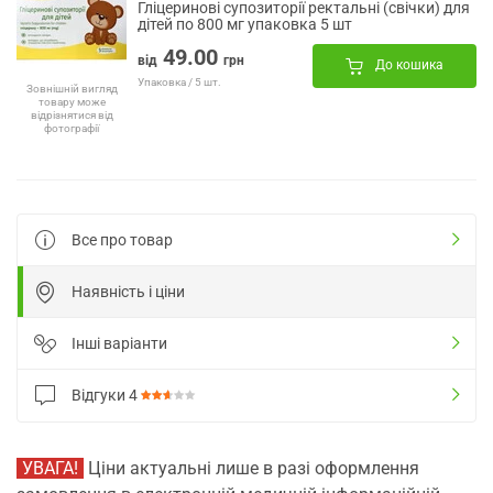
Гліцеринові супозиторії ректальні (свічки) для
дітей по 800 мг упаковка 5 шт
49.00
від
грн
До кошика
Упаковка / 5 шт.
Зовнішній вигляд
товару може
відрізнятися від
фотографії
Все про товар
Наявність і ціни
Інші варіанти
Відгуки
4
УВАГА!
Ціни актуальні лише в разі оформлення