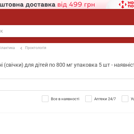
ілактика
Проктологія
 (свічки) для дітей по 800 мг упаковка 5 шт - наявніст
Все в наявності
Аптеки 24/7
У