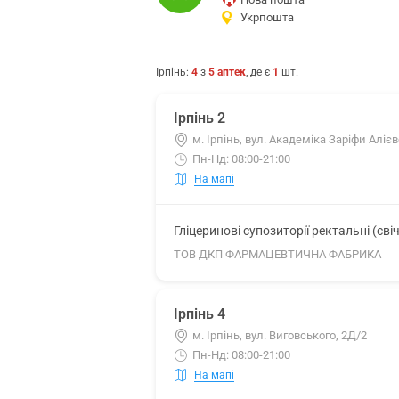
Укрпошта
Ірпінь
:
4
з
5
аптек
, де є
1
шт.
Ірпінь 2
м. Ірпінь, вул. Академіка Заріфи Алієво
Пн-Нд: 08:00-21:00
На мапі
Гліцеринові супозиторії ректальні (сві
ТОВ ДКП ФАРМАЦЕВТИЧНА ФАБРИКА
Ірпінь 4
м. Ірпінь, вул. Виговського, 2Д/2
Пн-Нд: 08:00-21:00
На мапі