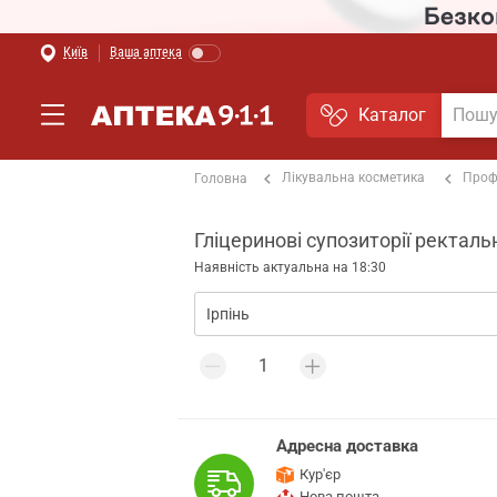
Київ
Ваша аптека
Каталог
Лікувальна косметика
Проф
Головна
Гліцеринові супозиторії ректальні
Наявність актуальна на 18:30
Адресна доставка
Кур'єр
Нова пошта