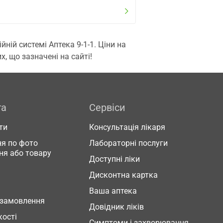
ій системі Аптека 9-1-1. Ціни на
, що зазначені на сайті!
га
Сервіси
ти
Консультація лікаря
я по фото
Лабораторні послуги
ня або товару
Доступні ліки
Дисконтна картка
Ваша аптека
 замовлення
Довідник ліків
кості
Симптоми і захворювання