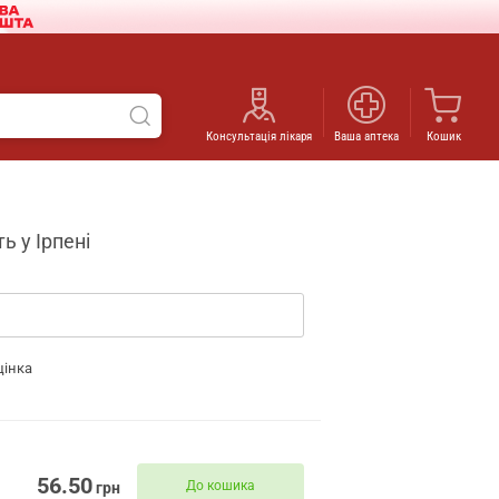
Консультація лікаря
Ваша аптека
Кошик
ь у Ірпені
цінка
56.50
До кошика
грн