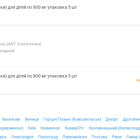
чки) для дітей по 800 мг упаковка 5 шт
ська ЦМЛ" (поліклініка)
Вихідний
чки) для дітей по 800 мг упаковка 5 шт
Н
Васильків
Вінниця
Горішні Плавні (Комсомольськ)
Дніпро
Дрогоби
одзержинськ)
Київ
Кременчук
Кривий Ріг
Кропивницький (Кіровоград
деса
Олександрія
Павлоград
Первомайськ
Полтава
Рівне
Самар 