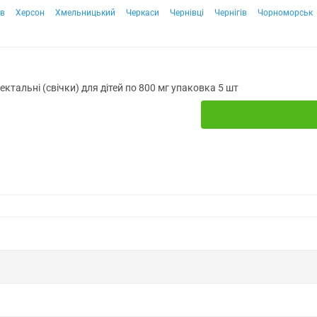
ів
Херсон
Хмельницький
Черкаси
Чернівці
Чернігів
Чорноморськ
ректальні (свічки) для дітей по 800 мг упаковка 5 шт