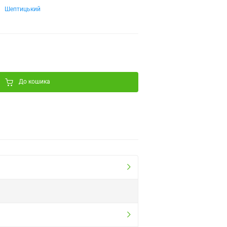
Шептицький
До кошика