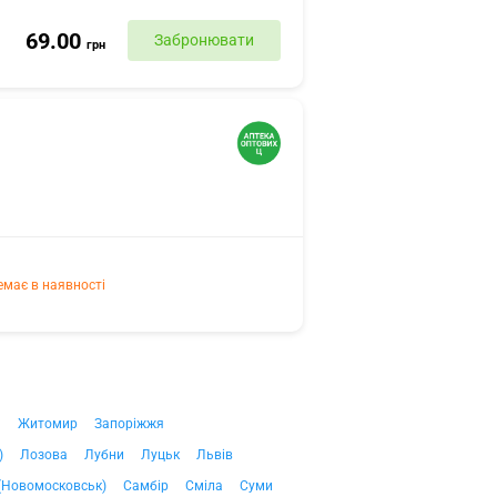
69.00
Забронювати
грн
емає в наявності
ч
Житомир
Запоріжжя
)
Лозова
Лубни
Луцьк
Львів
(Новомосковськ)
Самбір
Сміла
Суми