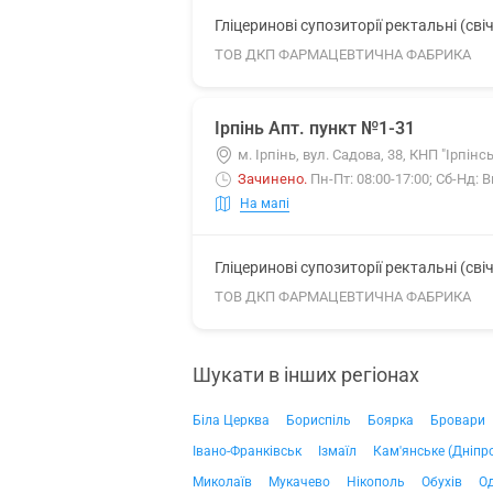
Гліцеринові супозиторії ректальні (сві
ТОВ ДКП ФАРМАЦЕВТИЧНА ФАБРИКА
Ірпінь Апт. пункт №1-31
м. Ірпінь, вул. Садова, 38, КНП "Ірпін
Зачинено
.
Пн-Пт: 08:00-17:00; Сб-Нд: 
На мапі
Гліцеринові супозиторії ректальні (сві
ТОВ ДКП ФАРМАЦЕВТИЧНА ФАБРИКА
Шукати в інших регіонах
Біла Церква
Бориспіль
Боярка
Бровари
Івано-Франківськ
Ізмаїл
Кам'янське (Дніпр
Миколаїв
Мукачево
Нікополь
Обухів
О