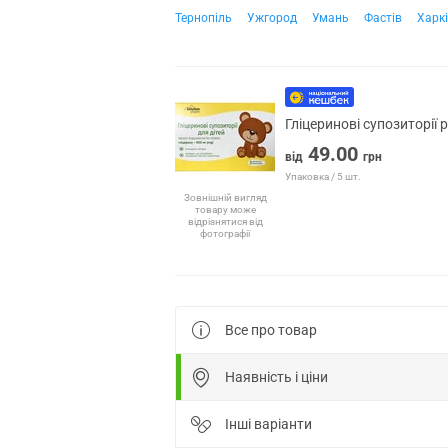
Тернопіль
Ужгород
Умань
Фастів
Харк
Гліцеринові супозиторії 
49.00
від
грн
Упаковка / 5 шт.
Зовнішній вигляд
товару може
відрізнятися від
фотографії
Все про товар
Наявність і ціни
Інші варіанти