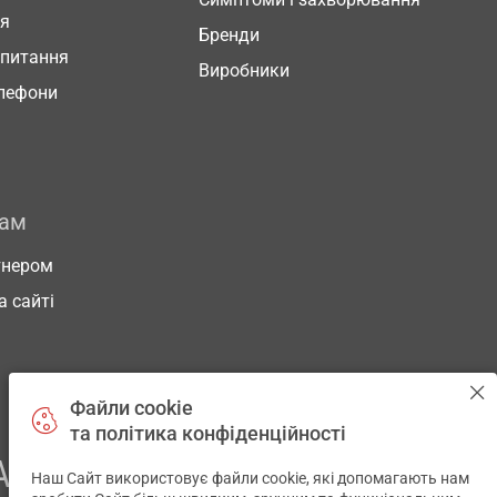
ня
Бренди
 питання
Виробники
елефони
рам
тнером
а сайті
Файли cookie
та політика конфіденційності
АШОГО ЗДОРОВ’Я
Наш Сайт використовує файли cookie, які допомагають нам
✕