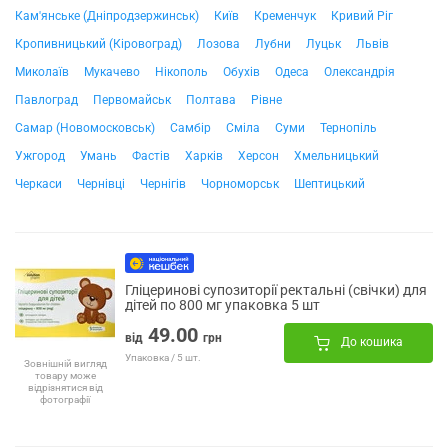
Кам'янське (Дніпродзержинськ)
Київ
Кременчук
Кривий Ріг
Кропивницький (Кіровоград)
Лозова
Лубни
Луцьк
Львів
Миколаїв
Мукачево
Нікополь
Обухів
Одеса
Олександрія
Павлоград
Первомайськ
Полтава
Рівне
Самар (Новомосковськ)
Самбір
Сміла
Суми
Тернопіль
Ужгород
Умань
Фастів
Харків
Херсон
Хмельницький
Черкаси
Чернівці
Чернігів
Чорноморськ
Шептицький
Гліцеринові супозиторії ректальні (свічки) для
дітей по 800 мг упаковка 5 шт
49.00
від
грн
До кошика
Упаковка / 5 шт.
Зовнішній вигляд
товару може
відрізнятися від
фотографії