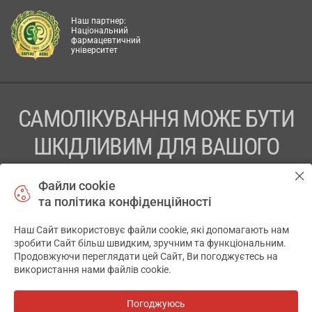
Наш партнер:
Національний
фармацевтичний
університет
САМОЛІКУВАННЯ МОЖЕ БУТИ
ШКІДЛИВИМ ДЛЯ ВАШОГО
ЗДОРОВ’Я
Файли cookie
та політика конфіденційності
ПЕРЕД ЗАСТОСУВАННЯМ ПРЕПАРАТУ ПРОКОНСУЛЬТУЙТЕСЬ
З ЛІКАРЕМ
Наш Сайт використовує файли cookie, які допомагають нам
✕
зробити Сайт більш швидким, зручним та функціональним.
ТОВ «АПТЕКА 911.ЮА» Код ЄДРПОУ 43631965.
Продовжуючи переглядати цей Сайт, Ви погоджуєтесь на
використання нами файлів cookie.
Відмова від відповідальності
© 2014-2026. Медична інформаційна система АПТЕКА911.ЮА
Погоджуюсь
Всі аптеки