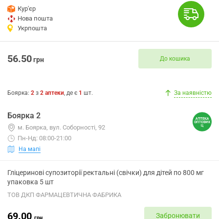
Кур'єр
Нова пошта
Укрпошта
56.50
До кошика
грн
Боярка
:
2
з
2
аптеки
, де є
1
шт.
За наявністю
Боярка 2
м. Боярка, вул. Соборності, 92
Пн-Нд: 08:00-21:00
На мапі
Гліцеринові супозиторії ректальні (свічки) для дітей по 800 мг
упаковка 5 шт
ТОВ ДКП ФАРМАЦЕВТИЧНА ФАБРИКА
69.00
Забронювати
грн