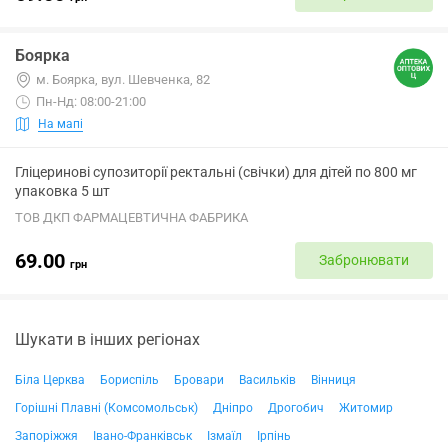
Боярка
м. Боярка, вул. Шевченка, 82
Пн-Нд: 08:00-21:00
На мапі
Гліцеринові супозиторії ректальні (свічки) для дітей по 800 мг
упаковка 5 шт
ТОВ ДКП ФАРМАЦЕВТИЧНА ФАБРИКА
69.00
Забронювати
грн
Шукати в інших регіонах
Біла Церква
Бориспіль
Бровари
Васильків
Вінниця
Горішні Плавні (Комсомольськ)
Дніпро
Дрогобич
Житомир
Запоріжжя
Івано-Франківськ
Ізмаїл
Ірпінь