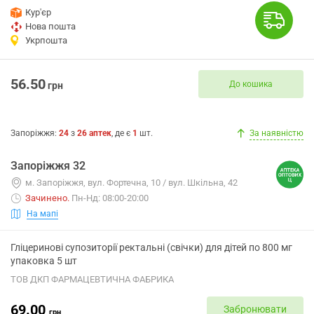
Кур'єр
Нова пошта
Укрпошта
56.50
До кошика
грн
Запоріжжя
:
24
з
26
аптек
, де є
1
шт.
За наявністю
Запоріжжя 32
м. Запоріжжя, вул. Фортечна, 10 / вул. Шкільна, 42
Зачинено
.
Пн-Нд: 08:00-20:00
На мапі
Гліцеринові супозиторії ректальні (свічки) для дітей по 800 мг
упаковка 5 шт
ТОВ ДКП ФАРМАЦЕВТИЧНА ФАБРИКА
69.00
Забронювати
грн