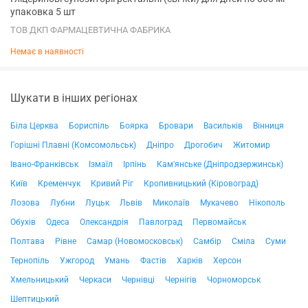
упаковка 5 шт
ТОВ ДКП ФАРМАЦЕВТИЧНА ФАБРИКА
Немає в наявності
Шукати в інших регіонах
Біла Церква
Бориспіль
Боярка
Бровари
Васильків
Вінниця
Горішні Плавні (Комсомольськ)
Дніпро
Дрогобич
Житомир
Івано-Франківськ
Ізмаїл
Ірпінь
Кам'янське (Дніпродзержинськ)
Київ
Кременчук
Кривий Ріг
Кропивницький (Кіровоград)
Лозова
Лубни
Луцьк
Львів
Миколаїв
Мукачево
Нікополь
Обухів
Одеса
Олександрія
Павлоград
Первомайськ
Полтава
Рівне
Самар (Новомосковськ)
Самбір
Сміла
Суми
Тернопіль
Ужгород
Умань
Фастів
Харків
Херсон
Хмельницький
Черкаси
Чернівці
Чернігів
Чорноморськ
Шептицький