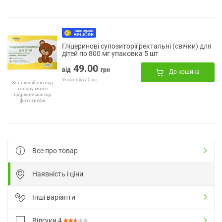
Гліцеринові супозиторії ректальні (свічки) для
дітей по 800 мг упаковка 5 шт
49.00
від
грн
До кошика
Упаковка / 5 шт.
Зовнішній вигляд
товару може
відрізнятися від
фотографії
Все про товар
Наявність і ціни
Інші варіанти
Відгуки
4