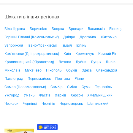
Шукати в інших регіонах
Біла Церква
Бориспіль
Боярка
Бровари
Васильків
Вінниця
Горішні Плавні (Комсомольськ)
Дніпро
Дрогобич
Житомир
Запоріжжя
Івано-Франківськ
Ізмаїл
Ірпінь
Кам'янське (Дніпродзержинськ)
Київ
Кременчук
Кривий Ріг
Кропивницький (Кіровоград)
Лозова
Лубни
Луцьк
Львів
Миколаїв
Мукачево
Нікополь
Обухів
Одеса
Олександрія
Павлоград
Первомайськ
Полтава
Рівне
Самар (Новомосковськ)
Самбір
Сміла
Суми
Тернопіль
Ужгород
Умань
Фастів
Харків
Херсон
Хмельницький
Черкаси
Чернівці
Чернігів
Чорноморськ
Шептицький