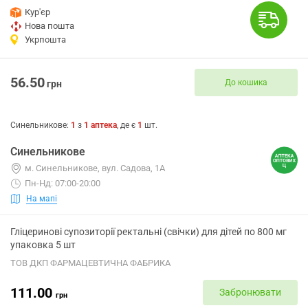
Кур'єр
Нова пошта
Укрпошта
56.50
До кошика
грн
Синельникове
:
1
з
1
аптека
, де є
1
шт.
Синельникове
м. Синельникове, вул. Садова, 1А
Пн-Нд: 07:00-20:00
На мапі
Гліцеринові супозиторії ректальні (свічки) для дітей по 800 мг
упаковка 5 шт
ТОВ ДКП ФАРМАЦЕВТИЧНА ФАБРИКА
111.00
Забронювати
грн