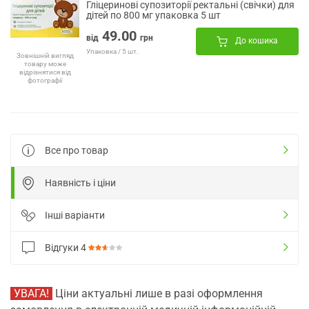
Гліцеринові супозиторії ректальні (свічки) для
дітей по 800 мг упаковка 5 шт
49.00
від
грн
До кошика
Упаковка / 5 шт.
Зовнішній вигляд
товару може
відрізнятися від
фотографії
Все про товар
Наявність і ціни
Інші варіанти
Відгуки
4
УВАГА!
Ціни актуальні лише в разі оформлення