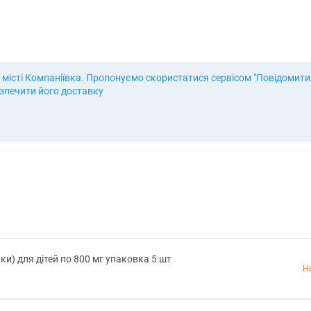
місті Компаніївка. Пропонуємо скористатися сервісом "Повідомити п
езпечити його доставку
чки) для дітей по 800 мг упаковка 5 шт
Н