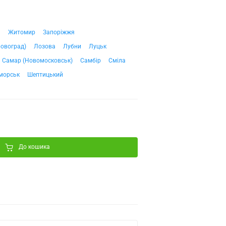
ч
Житомир
Запоріжжя
ровоград)
Лозова
Лубни
Луцьк
Самар (Новомосковськ)
Самбір
Сміла
морськ
Шептицький
До кошика