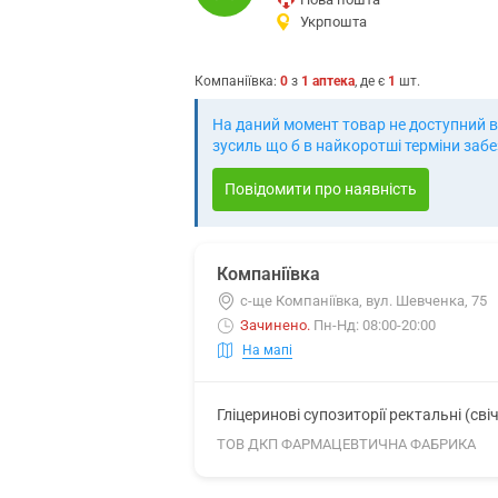
Укрпошта
Компаніївка
:
0
з
1
аптека
, де є
1
шт.
На даний момент товар не доступний в 
зусиль що б в найкоротші терміни заб
Повідомити про наявність
Компаніївка
с-ще Компаніївка, вул. Шевченка, 75
Зачинено
.
Пн-Нд: 08:00-20:00
На мапі
Гліцеринові супозиторії ректальні (сві
ТОВ ДКП ФАРМАЦЕВТИЧНА ФАБРИКА