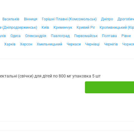
Васильків
Вінниця
Горішні Плавні (Комсомольськ)
Дніпро
Дрогоби
е (Дніпродзержинськ)
Київ
Кременчук
Кривий Ріг
Кропивницький (Кі
ухів
Одеса
Олександрія
Павлоград
Первомайськ
Полтава
Рівне
Харків
Херсон
Хмельницький
Черкаси
Чернівці
Чернігів
Чорно
ректальні (свічки) для дітей по 800 мг упаковка 5 шт