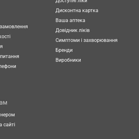
Доступні ліки
Дисконтна картка
Ваша аптека
 замовлення
Довідник ліків
кості
Симптоми і захворювання
ня
Бренди
 питання
Виробники
елефони
рам
тнером
а сайті