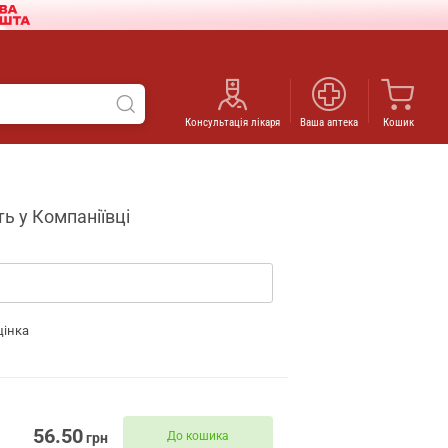
Консультація лікаря
Ваша аптека
Кошик
ть у Компаніївці
цінка
56.50
До кошика
грн