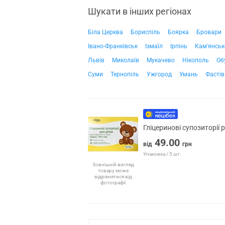
Шукати в інших регіонах
Біла Церква
Бориспіль
Боярка
Бровари
Івано-Франківськ
Ізмаїл
Ірпінь
Кам'янськ
Львів
Миколаїв
Мукачево
Нікополь
Об
Суми
Тернопіль
Ужгород
Умань
Фастів
Гліцеринові супозиторії 
49.00
від
грн
Упаковка / 5 шт.
Зовнішній вигляд
товару може
відрізнятися від
фотографії