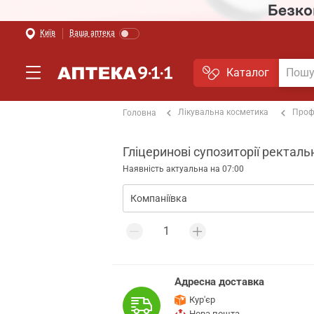
Київ
Ваша аптека
Каталог
Лікувальна косметика
Проф
Головна
Гліцеринові супозиторії ректальн
Наявність актуальна на 07:00
Адресна доставка
Кур'єр
Нова пошта