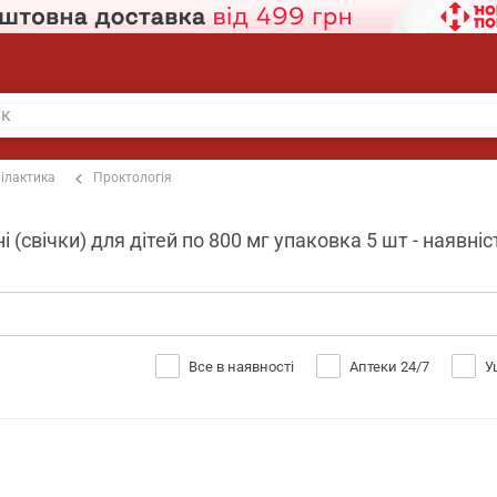
ілактика
Проктологія
і (свічки) для дітей по 800 мг упаковка 5 шт - наявніс
Все в наявності
Аптеки 24/7
У