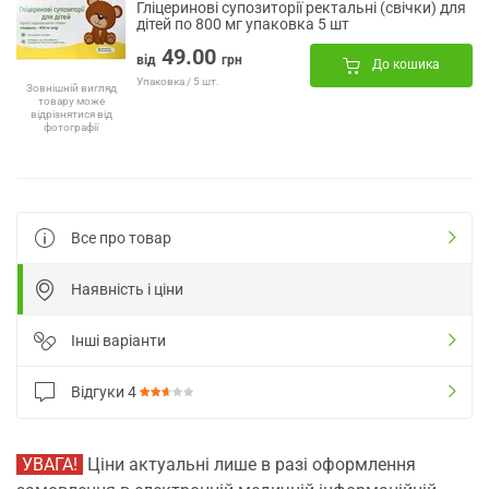
Гліцеринові супозиторії ректальні (свічки) для
дітей по 800 мг упаковка 5 шт
49.00
від
грн
До кошика
Упаковка / 5 шт.
Зовнішній вигляд
товару може
відрізнятися від
фотографії
Все про товар
Наявність і ціни
Інші варіанти
Відгуки
4
УВАГА!
Ціни актуальні лише в разі оформлення