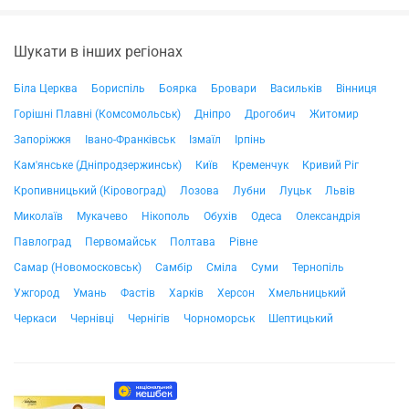
Шукати в інших регіонах
Біла Церква
Бориспіль
Боярка
Бровари
Васильків
Вінниця
Горішні Плавні (Комсомольськ)
Дніпро
Дрогобич
Житомир
Запоріжжя
Івано-Франківськ
Ізмаїл
Ірпінь
Кам'янське (Дніпродзержинськ)
Київ
Кременчук
Кривий Ріг
Кропивницький (Кіровоград)
Лозова
Лубни
Луцьк
Львів
Миколаїв
Мукачево
Нікополь
Обухів
Одеса
Олександрія
Павлоград
Первомайськ
Полтава
Рівне
Самар (Новомосковськ)
Самбір
Сміла
Суми
Тернопіль
Ужгород
Умань
Фастів
Харків
Херсон
Хмельницький
Черкаси
Чернівці
Чернігів
Чорноморськ
Шептицький