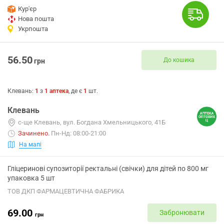
Кур'єр
Нова пошта
Укрпошта
56.50
До кошика
грн
Клевань
:
1
з
1
аптека
, де є
1
шт.
Клевань
с-ще Клевань, вул. Богдана Хмельницького, 41Б
Зачинено
.
Пн-Нд: 08:00-21:00
На мапі
Гліцеринові супозиторії ректальні (свічки) для дітей по 800 мг
упаковка 5 шт
ТОВ ДКП ФАРМАЦЕВТИЧНА ФАБРИКА
69.00
Забронювати
грн