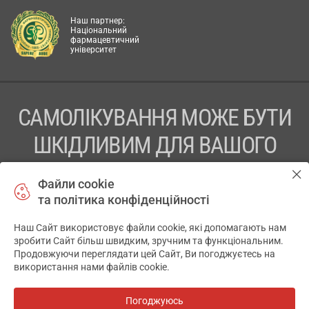
Наш партнер:
Національний
фармацевтичний
університет
САМОЛІКУВАННЯ МОЖЕ БУТИ
ШКІДЛИВИМ ДЛЯ ВАШОГО
ЗДОРОВ’Я
Файли cookie
та політика конфіденційності
ПЕРЕД ЗАСТОСУВАННЯМ ПРЕПАРАТУ ПРОКОНСУЛЬТУЙТЕСЬ
З ЛІКАРЕМ
Наш Сайт використовує файли cookie, які допомагають нам
✕
зробити Сайт більш швидким, зручним та функціональним.
ТОВ «АПТЕКА 911.ЮА» Код ЄДРПОУ 43631965.
Продовжуючи переглядати цей Сайт, Ви погоджуєтесь на
використання нами файлів cookie.
Відмова від відповідальності
© 2014-2026. Медична інформаційна система АПТЕКА911.ЮА
Погоджуюсь
Всі аптеки