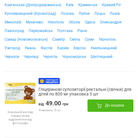
Кам'янське (Дніпродзержинськ)
Київ
Кременчук
Кривий Ріг
Кропивницький (Кіровоград)
Лозова
Лубни
Луцьк
Львів
Миколаїв
Мукачево
Нікополь
Обухів
Одеса
Олександрія
Павлоград
Первомайськ
Полтава
Рівне
Самар (Новомосковськ)
Самбір
Сміла
Суми
Тернопіль
Ужгород
Умань
Фастів
Харків
Херсон
Хмельницький
Черкаси
Чернівці
Чернігів
Чорноморськ
Шептицький
Гліцеринові супозиторії ректальні (свічки) для
дітей по 800 мг упаковка 5 шт
49.00
від
грн
До кошика
Упаковка / 5 шт.
Зовнішній вигляд
товару може
відрізнятися від
фотографії