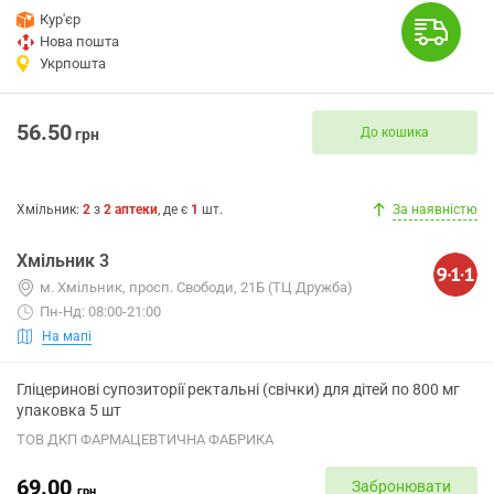
Кур'єр
Нова пошта
Укрпошта
56.50
До кошика
грн
Хмільник
:
2
з
2
аптеки
, де є
1
шт.
За наявністю
Хмільник 3
м. Хмільник, просп. Свободи, 21Б (ТЦ Дружба)
Пн-Нд: 08:00-21:00
На мапі
Гліцеринові супозиторії ректальні (свічки) для дітей по 800 мг
упаковка 5 шт
ТОВ ДКП ФАРМАЦЕВТИЧНА ФАБРИКА
69.00
Забронювати
грн