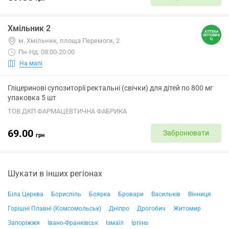
Хмільник 2
м. Хмільник, площа Перемоги, 2
Пн-Нд: 08:00-20:00
На мапі
Гліцеринові супозиторії ректальні (свічки) для дітей по 800 мг
упаковка 5 шт
ТОВ ДКП ФАРМАЦЕВТИЧНА ФАБРИКА
69.00
Забронювати
грн
Шукати в інших регіонах
Біла Церква
Бориспіль
Боярка
Бровари
Васильків
Вінниця
Горішні Плавні (Комсомольськ)
Дніпро
Дрогобич
Житомир
Запоріжжя
Івано-Франківськ
Ізмаїл
Ірпінь