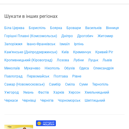
Шукати в інших регіонах
Біла Церква
Бориспіль
Боярка
Бровари
Васильків
Вінниця
Горішні Плавні (Комсомольськ)
Дніпро
Дрогобич
Житомир
Запоріжжя
Івано-Франківськ
Ізмаїл
Ірпінь
Кам'янське (Дніпродзержинськ)
Київ
Кременчук
Кривий Ріг
Кропивницький (Кіровоград)
Лозова
Лубни
Луцьк
Львів
Миколаїв
Мукачево
Нікополь
Обухів
Одеса
Олександрія
Павлоград
Первомайськ
Полтава
Рівне
Самар (Новомосковськ)
Самбір
Сміла
Суми
Тернопіль
Ужгород
Умань
Фастів
Харків
Херсон
Хмельницький
Черкаси
Чернівці
Чернігів
Чорноморськ
Шептицький