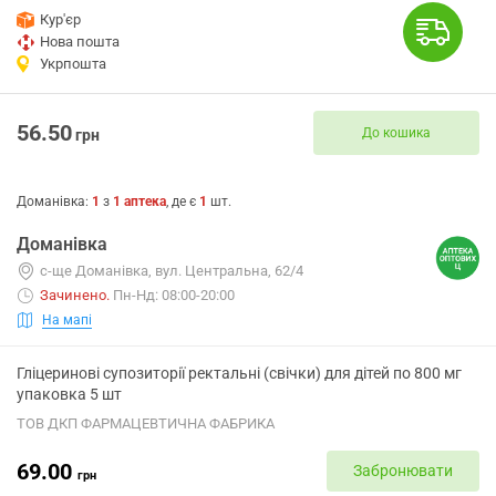
Кур'єр
Нова пошта
Укрпошта
56.50
До кошика
грн
Доманівка
:
1
з
1
аптека
, де є
1
шт.
Доманівка
с-ще Доманівка, вул. Центральна, 62/4
Зачинено
.
Пн-Нд: 08:00-20:00
На мапі
Гліцеринові супозиторії ректальні (свічки) для дітей по 800 мг
упаковка 5 шт
ТОВ ДКП ФАРМАЦЕВТИЧНА ФАБРИКА
69.00
Забронювати
грн