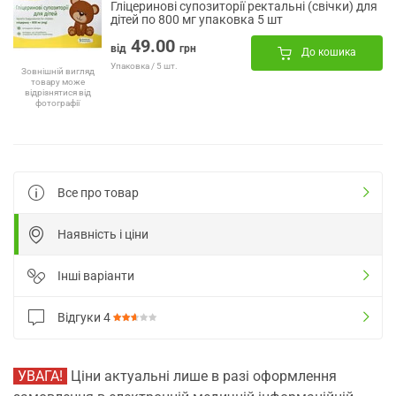
Гліцеринові супозиторії ректальні (свічки) для
дітей по 800 мг упаковка 5 шт
49.00
від
грн
До кошика
Упаковка / 5 шт.
Зовнішній вигляд
товару може
відрізнятися від
фотографії
Все про товар
Наявність і ціни
Інші варіанти
Відгуки
4
УВАГА!
Ціни актуальні лише в разі оформлення