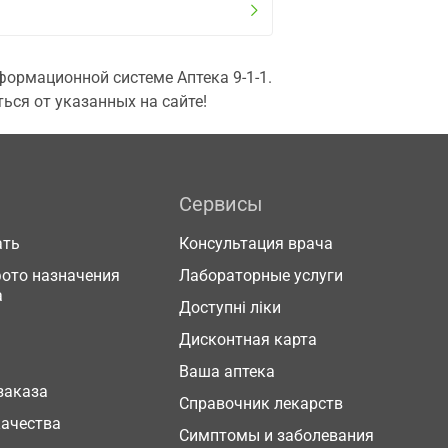
ормационной системе Аптека 9-1-1.
ься от указанных на сайте!
Сервисы
ать
Консультация врача
фото назначения
Лабораторные услуги
а
Доступні ліки
Дисконтная карта
Ваша аптека
заказа
Справочник лекарств
качества
Симптомы и заболевания