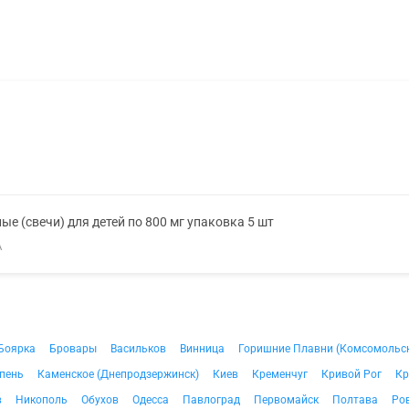
е (свечи) для детей по 800 мг упаковка 5 шт
А
Боярка
Бровары
Васильков
Винница
Горишние Плавни (Комсомольс
пень
Каменское (Днепродзержинск)
Киев
Кременчуг
Кривой Рог
Кр
в
Никополь
Обухов
Одесса
Павлоград
Первомайск
Полтава
Ро