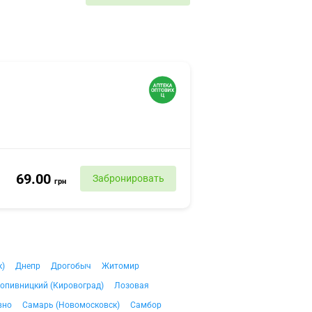
69.00
Забронировать
грн
к)
Днепр
Дрогобыч
Житомир
опивницкий (Кировоград)
Лозовая
вно
Самарь (Новомосковск)
Самбор