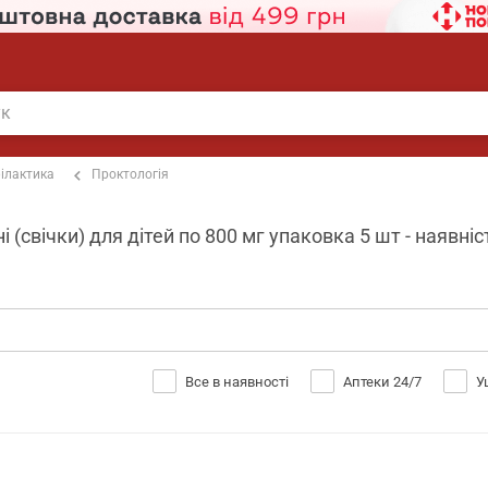
ілактика
Проктологія
і (свічки) для дітей по 800 мг упаковка 5 шт - наявніс
Все в наявності
Аптеки 24/7
У