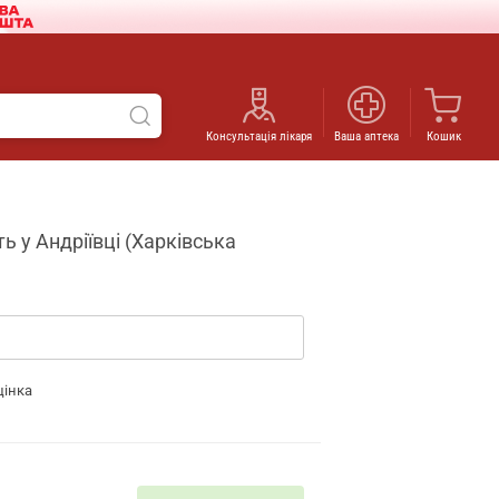
Консультація лікаря
Ваша аптека
Кошик
ть у Андріївці (Харківська
цінка