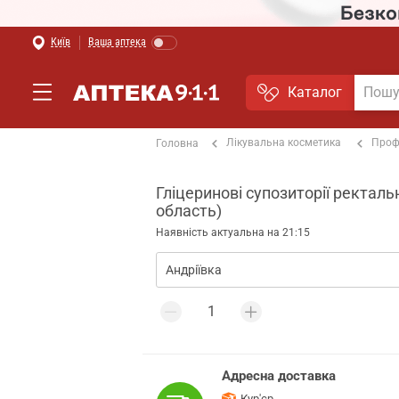
Київ
Ваша аптека
Каталог
Лікувальна косметика
Проф
Головна
Гліцеринові супозиторії ректальн
область)
Наявність актуальна на 21:15
Адресна доставка
Кур'єр