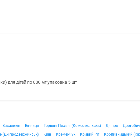
чки) для дітей по 800 мг упаковка 5 шт
Васильків
Вінниця
Горішні Плавні (Комсомольськ)
Дніпро
Дрогоби
е (Дніпродзержинськ)
Київ
Кременчук
Кривий Ріг
Кропивницький (Кі