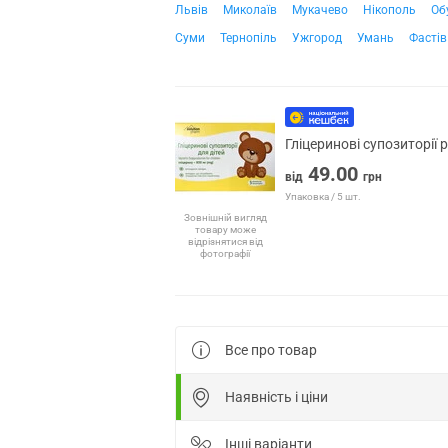
Львів
Миколаїв
Мукачево
Нікополь
Об
Суми
Тернопіль
Ужгород
Умань
Фастів
Гліцеринові супозиторії 
49.00
від
грн
Упаковка / 5 шт.
Зовнішній вигляд
товару може
відрізнятися від
фотографії
Все про товар
Наявність і ціни
Інші варіанти