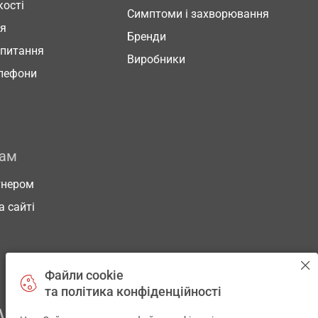
кості
Симптоми і захворювання
ня
Бренди
 питання
Виробники
елефони
рам
тнером
а сайті
Файли cookie
та політика конфіденційності
АШОГО ЗДОРОВ’Я