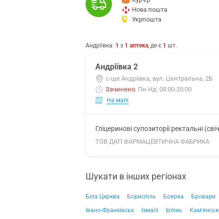
Нова пошта
Укрпошта
Андріївка
:
1
з
1
аптека
, де є
1
шт.
Андріївка 2
с-ще Андріївка, вул. Центральна, 2Б
Зачинено
.
Пн-Нд: 08:00-20:00
На мапі
Гліцеринові супозиторії ректальні (сві
ТОВ ДКП ФАРМАЦЕВТИЧНА ФАБРИКА
Шукати в інших регіонах
Біла Церква
Бориспіль
Боярка
Бровари
Івано-Франківськ
Ізмаїл
Ірпінь
Кам'янськ