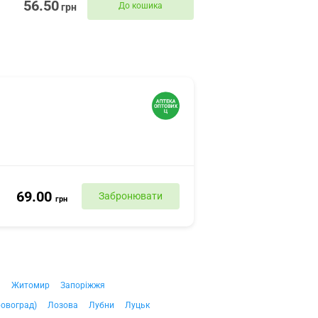
56.50
До кошика
грн
69.00
Забронювати
грн
ч
Житомир
Запоріжжя
ровоград)
Лозова
Лубни
Луцьк