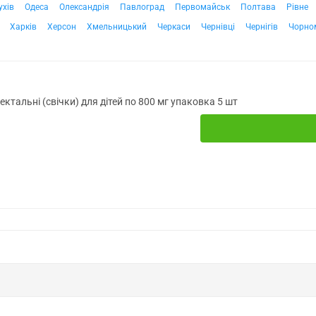
ухів
Одеса
Олександрія
Павлоград
Первомайськ
Полтава
Рівне
Харків
Херсон
Хмельницький
Черкаси
Чернівці
Чернігів
Чорно
ректальні (свічки) для дітей по 800 мг упаковка 5 шт