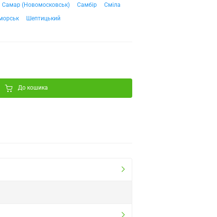
Самар (Новомосковськ)
Самбір
Сміла
морськ
Шептицький
До кошика