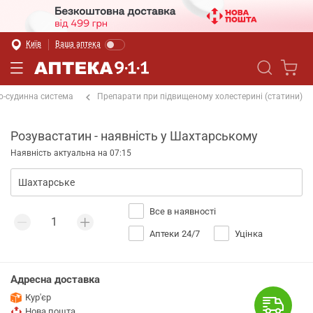
Київ
Ваша аптека
о-судинна система
Препарати при підвищеному холестерині (статини)
Розувастатин - наявність у Шахтарському
Наявність актуальна на 07:15
Все в наявності
Аптеки 24/7
Уцінка
Адресна доставка
Кур'єр
Нова пошта