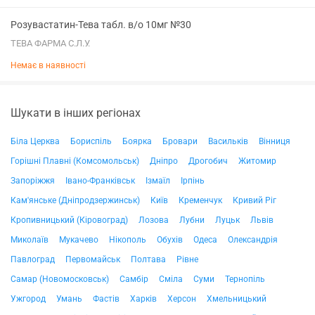
Розувастатин-Тева табл. в/о 10мг №30
ТЕВА ФАРМА С.Л.У.
Немає в наявності
Шукати в інших регіонах
Біла Церква
Бориспіль
Боярка
Бровари
Васильків
Вінниця
Горішні Плавні (Комсомольськ)
Дніпро
Дрогобич
Житомир
Запоріжжя
Івано-Франківськ
Ізмаїл
Ірпінь
Кам'янське (Дніпродзержинськ)
Київ
Кременчук
Кривий Ріг
Кропивницький (Кіровоград)
Лозова
Лубни
Луцьк
Львів
Миколаїв
Мукачево
Нікополь
Обухів
Одеса
Олександрія
Павлоград
Первомайськ
Полтава
Рівне
Самар (Новомосковськ)
Самбір
Сміла
Суми
Тернопіль
Ужгород
Умань
Фастів
Харків
Херсон
Хмельницький