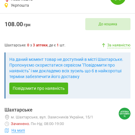
Укрпошта
108.00
До кошика
грн
Шахтарське
:
0
з
3
аптеки
, де є
1
шт.
За наявністю
На даний момент товар не доступний в місті Шахтарське.
Пропонуємо скористатися сервісом "Повідомити про
наявність" і ми докладемо всіх зусиль що б в найкоротші
терміни забезпечити його доставку
Повідомити про наявність
Шахтарське
м. Шахтарське, вул. Захисників України, 15/1
Зачинено
.
Пн-Нд: 08:00-19:00
На мапі