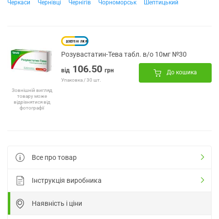
Черкаси
Чернівці
Чернігів
Чорноморськ
Шептицький
Розувастатин-Тева табл. в/о 10мг №30
106.50
від
грн
До кошика
Упаковка / 30 шт.
Зовнішній вигляд
товару може
відрізнятися від
фотографії
Все про товар
Інструкція виробника
Наявність і ціни