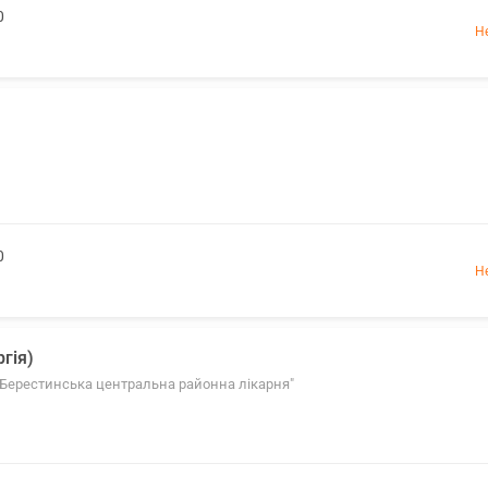
0
Н
0
Н
гія)
 "Берестинська центральна районна лікарня"