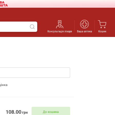
Консультація лікаря
Ваша аптека
Кошик
цінка
108.00
До кошика
грн