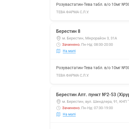
Розувастатин-Тева табл. в/о 10мг №3
ТЕВА ФАРМА С.Л.У.
Берестин 8
м. Берестин, Мікрорайон 3, 31А
Зачинено
.
Пн-Нд: 08:00-20:00
На мапі
Розувастатин-Тева табл. в/о 10мг №3
ТЕВА ФАРМА С.Л.У.
Берестин Апт. пункт №2-53 (Хірур
м. Берестин, вул. Шиндлера, 91, КНП
Зачинено
.
Пн-Нд: 07:30-19:00
На мапі