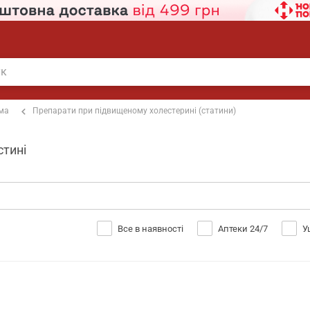
ема
Препарати при підвищеному холестерині (статини)
стині
Все в наявності
Аптеки 24/7
У