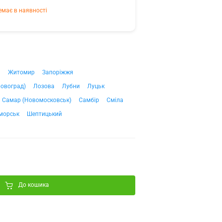
емає в наявності
ч
Житомир
Запоріжжя
ровоград)
Лозова
Лубни
Луцьк
Самар (Новомосковськ)
Самбір
Сміла
морськ
Шептицький
До кошика