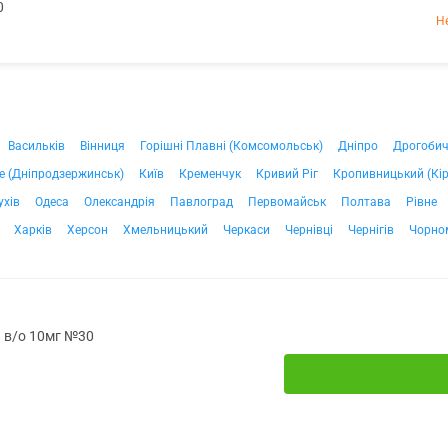
0
Н
Васильків
Вінниця
Горішні Плавні (Комсомольськ)
Дніпро
Дрогоби
е (Дніпродзержинськ)
Київ
Кременчук
Кривий Ріг
Кропивницький (Кі
ухів
Одеса
Олександрія
Павлоград
Первомайськ
Полтава
Рівне
Харків
Херсон
Хмельницький
Черкаси
Чернівці
Чернігів
Чорно
. в/о 10мг №30