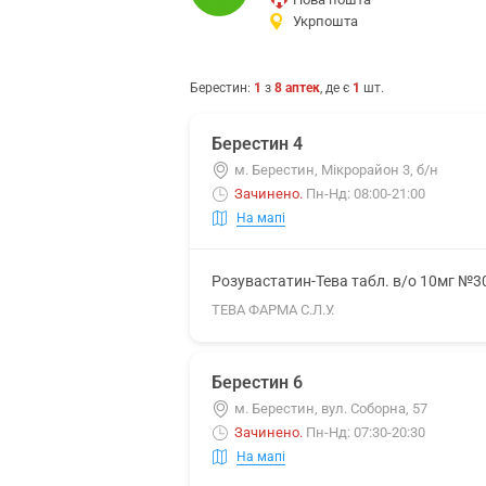
Укрпошта
Берестин
:
1
з
8
аптек
, де є
1
шт.
Берестин 4
м. Берестин, Мікрорайон 3, б/н
Зачинено
.
Пн-Нд: 08:00-21:00
На мапі
Розувастатин-Тева табл. в/о 10мг №3
ТЕВА ФАРМА С.Л.У.
Берестин 6
м. Берестин, вул. Соборна, 57
Зачинено
.
Пн-Нд: 07:30-20:30
На мапі