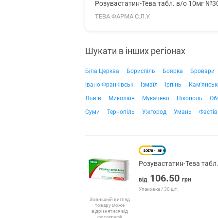
Розувастатин-Тева табл. в/о 10мг №3
ТЕВА ФАРМА С.Л.У.
Шукати в інших регіонах
Біла Церква
Бориспіль
Боярка
Бровари
Івано-Франківськ
Ізмаїл
Ірпінь
Кам'янськ
Львів
Миколаїв
Мукачево
Нікополь
Об
Суми
Тернопіль
Ужгород
Умань
Фастів
Розувастатин-Тева табл
106.50
від
грн
Упаковка / 30 шт.
Зовнішній вигляд
товару може
відрізнятися від
фотографії