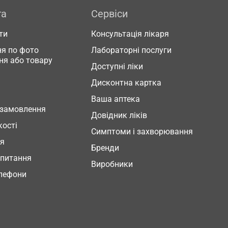
га
Сервіси
ти
Консультація лікаря
я по фото
Лабораторні послуги
ня або товару
Доступні ліки
Дисконтна картка
Ваша аптека
 замовлення
Довідник ліків
кості
Симптоми і захворювання
ня
Бренди
 питання
Виробники
елефони