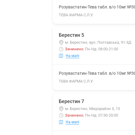
Розувастатин-Тева табл. в/о 10мг №3
ТЕВА ФАРМА С.Л.У.
Берестин 5
м. Берестин, вул. Полтавська, 91-3Д
Зачинено
.
Пн-Нд: 08:00-21:00
На мапі
Розувастатин-Тева табл. в/о 10мг №3
ТЕВА ФАРМА С.Л.У.
Берестин 7
м. Берестин, Мікрорайон 3, 13
Зачинено
.
Пн-Нд: 07:30-20:00
На мапі