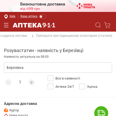
Київ
Ваша аптека
о-судинна система
Препарати при підвищеному холестерині (статини)
Розувастатин - наявність у Березі́вці́
Наявність актуальна на 08:00
Все в наявності
Аптеки 24/7
Уцінка
Адресна доставка
Кур'єр
Нова пошта