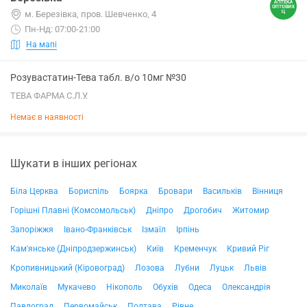
м. Березівка, пров. Шевченко, 4
Пн-Нд: 07:00-21:00
На мапі
Розувастатин-Тева табл. в/о 10мг №30
ТЕВА ФАРМА С.Л.У.
Немає в наявності
Шукати в інших регіонах
Біла Церква
Бориспіль
Боярка
Бровари
Васильків
Вінниця
Горішні Плавні (Комсомольськ)
Дніпро
Дрогобич
Житомир
Запоріжжя
Івано-Франківськ
Ізмаїл
Ірпінь
Кам'янське (Дніпродзержинськ)
Київ
Кременчук
Кривий Ріг
Кропивницький (Кіровоград)
Лозова
Лубни
Луцьк
Львів
Миколаїв
Мукачево
Нікополь
Обухів
Одеса
Олександрія
Павлоград
Первомайськ
Полтава
Рівне