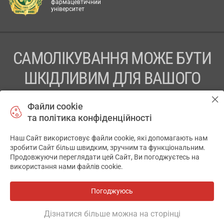
фармацевтичний
університет
САМОЛІКУВАННЯ МОЖЕ БУТИ
ШКІДЛИВИМ ДЛЯ ВАШОГО
ЗДОРОВ’Я
Файли cookie
та політика конфіденційності
ПЕРЕД ЗАСТОСУВАННЯМ ПРЕПАРАТУ ПРОКОНСУЛЬТУЙТЕСЬ
З ЛІКАРЕМ
Наш Сайт використовує файли cookie, які допомагають нам
✕
зробити Сайт більш швидким, зручним та функціональним.
ТОВ «АПТЕКА 911.ЮА» Код ЄДРПОУ 43631965.
Продовжуючи переглядати цей Сайт, Ви погоджуєтесь на
використання нами файлів cookie.
Відмова від відповідальності
© 2014-2026. Медична інформаційна система АПТЕКА911.ЮА
Погоджуюсь
Всі аптеки
на мапі
Розробка і підтримка сайту -
wu.ua
Дізнатися більше можна на сторінці