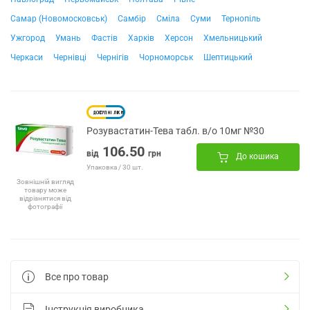
Самар (Новомосковськ)
Самбір
Сміла
Суми
Тернопіль
Ужгород
Умань
Фастів
Харків
Херсон
Хмельницький
Черкаси
Чернівці
Чернігів
Чорноморськ
Шептицький
Розувастатин-Тева табл. в/о 10мг №30
106.50
від
грн
До кошика
Упаковка / 30 шт.
Зовнішній вигляд
товару може
відрізнятися від
фотографії
Все про товар
Інструкція виробника