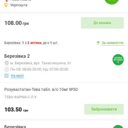
Укрпошта
108.00
До кошика
грн
Березівка
:
1
з
2
аптеки
, де є
1
шт.
За наявністю
Березівка 2
м. Березівка, вул. Танасчишина, 61
Пн-Сб: 08:00-20:00; Нд: 07:00-20:00
На мапі
Розувастатин-Тева табл. в/о 10мг №30
ТЕВА ФАРМА С.Л.У.
103.50
Забронювати
грн
Березівка