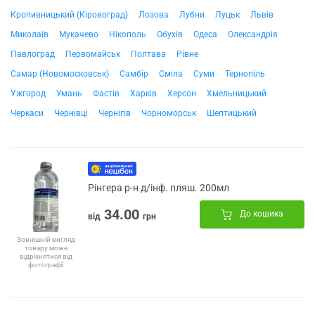
Кропивницький (Кіровоград)
Лозова
Лубни
Луцьк
Львів
Миколаїв
Мукачево
Нікополь
Обухів
Одеса
Олександрія
Павлоград
Первомайськ
Полтава
Рівне
Самар (Новомосковськ)
Самбір
Сміла
Суми
Тернопіль
Ужгород
Умань
Фастів
Харків
Херсон
Хмельницький
Черкаси
Чернівці
Чернігів
Чорноморськ
Шептицький
Рінгера р-н д/інф. пляш. 200мл
34.00
До кошика
від
грн
Зовнішній вигляд
товару може
відрізнятися від
фотографії