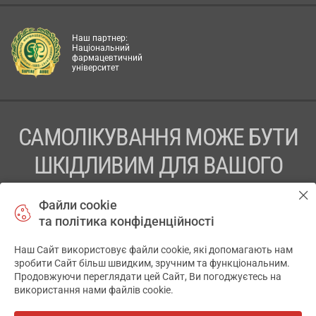
Наш партнер:
Національний
фармацевтичний
університет
САМОЛІКУВАННЯ МОЖЕ БУТИ
ШКІДЛИВИМ ДЛЯ ВАШОГО
ЗДОРОВ’Я
Файли cookie
та політика конфіденційності
ПЕРЕД ЗАСТОСУВАННЯМ ПРЕПАРАТУ ПРОКОНСУЛЬТУЙТЕСЬ
З ЛІКАРЕМ
Наш Сайт використовує файли cookie, які допомагають нам
✕
зробити Сайт більш швидким, зручним та функціональним.
ТОВ «АПТЕКА 911.ЮА» Код ЄДРПОУ 43631965.
Продовжуючи переглядати цей Сайт, Ви погоджуєтесь на
використання нами файлів cookie.
Відмова від відповідальності