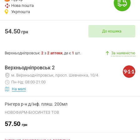
Нова пошта
Укрпошта
54.50
До кошика
грн
Верхньодніпровськ
:
2
з
2
аптеки
, де є
1
шт.
За наявністю
Верхньодніпровськ 2
м. Верхньодніпровськ, просп. Шевченка, 10/4
Пн-Нд: 08:00-21:00
На мапі
Рінгера р-н д/інф. пляш. 200мл
НОВОФАРМ-БІОСИНТЕЗ ТОВ
57.50
грн