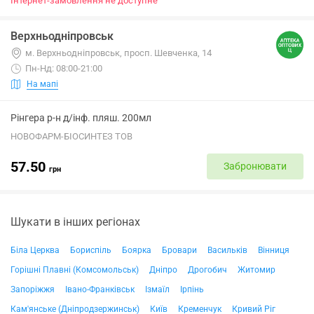
Інтернет-замовлення не доступне
Верхньодніпровськ
м. Верхньодніпровськ, просп. Шевченка, 14
Пн-Нд: 08:00-21:00
На мапі
Рінгера р-н д/інф. пляш. 200мл
НОВОФАРМ-БІОСИНТЕЗ ТОВ
57.50
Забронювати
грн
Шукати в інших регіонах
Біла Церква
Бориспіль
Боярка
Бровари
Васильків
Вінниця
Горішні Плавні (Комсомольськ)
Дніпро
Дрогобич
Житомир
Запоріжжя
Івано-Франківськ
Ізмаїл
Ірпінь
Кам'янське (Дніпродзержинськ)
Київ
Кременчук
Кривий Ріг