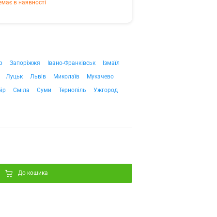
емає в наявності
р
Запоріжжя
Івано-Франківськ
Ізмаїл
Луцьк
Львів
Миколаїв
Мукачево
ір
Сміла
Суми
Тернопіль
Ужгород
До кошика