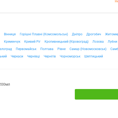
Н
Вінниця
Горішні Плавні (Комсомольськ)
Дніпро
Дрогобич
Житоми
Кременчук
Кривий Ріг
Кропивницький (Кіровоград)
Лозова
Лубни
влоград
Первомайськ
Полтава
Рівне
Самар (Новомосковськ)
Самб
ький
Черкаси
Чернівці
Чернігів
Чорноморськ
Шептицький
 200мл