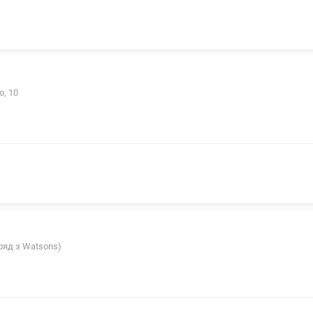
о, 10
оряд з Watsons)