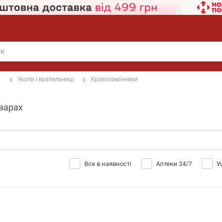
в
Уколи і крапельниці
Кровозамінники
оварах
Все в наявності
Аптеки 24/7
У