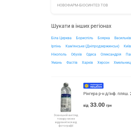
НОВОФАРМ-БІОСИНТЕЗ ТОВ
Шукати в інших регіонах
Біла Церква
Бориспіль
Боярка
Васильків
Ірпінь
Кам'янське (Дніпродзержинськ)
Київ
Нікополь
Обухів
Одеса
Олександрія
Па
Умань
Фастів
Харків
Херсон
Хмельниц
Рінгера р-н д/інф. пляш.
33.00
від
грн
Зовнішній вигляд
товару може
відрізнятися від
фотографії