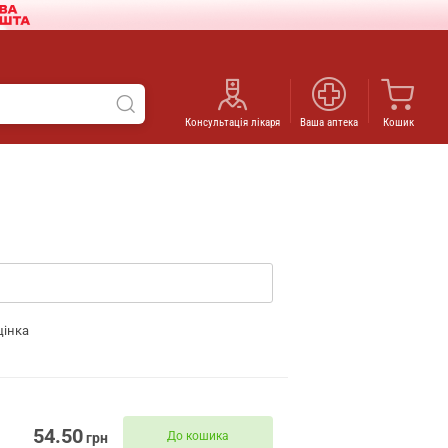
Консультація лікаря
Ваша аптека
Кошик
цінка
54.50
До кошика
грн