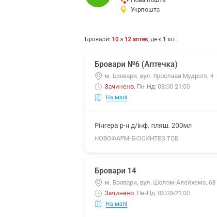
Укрпошта
Бровари
:
10
з
12
аптек
, де є
1
шт.
Бровари №6 (Аптечка)
м. Бровари, вул. Ярослава Мудрого, 4
Зачинено
.
Пн-Нд: 08:00-21:00
На мапі
Рінгера р-н д/інф. пляш. 200мл
НОВОФАРМ-БІОСИНТЕЗ ТОВ
Бровари 14
м. Бровари, вул. Шолом-Алейхема, 68
Зачинено
.
Пн-Нд: 08:00-21:00
На мапі