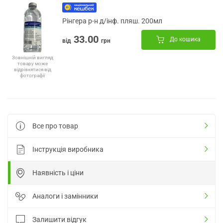
Рінгера р-н д/інф. пляш. 200мл
33.00
До кошика
від
грн
Зовнішній вигляд
товару може
відрізнятися від
фотографії
Все про товар
Інструкція виробника
Наявність і ціни
Аналоги і замінники
Залишити відгук