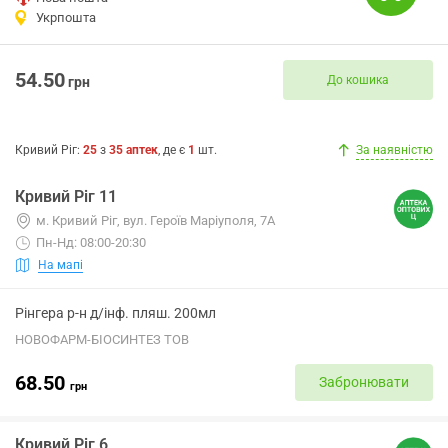
Укрпошта
54.50
До кошика
грн
Кривий Ріг
:
25
з
35
аптек
, де є
1
шт.
За наявністю
Кривий Ріг 11
м. Кривий Ріг, вул. Героїв Маріуполя, 7А
Пн-Нд: 08:00-20:30
На мапі
Рінгера р-н д/інф. пляш. 200мл
НОВОФАРМ-БІОСИНТЕЗ ТОВ
68.50
Забронювати
грн
Кривий Ріг 6