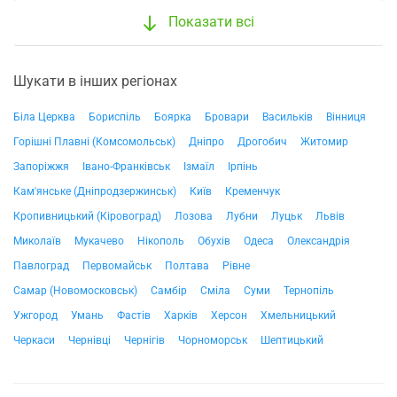
Показати всі
Шукати в інших регіонах
Біла Церква
Бориспіль
Боярка
Бровари
Васильків
Вінниця
Горішні Плавні (Комсомольськ)
Дніпро
Дрогобич
Житомир
Запоріжжя
Івано-Франківськ
Ізмаїл
Ірпінь
Кам'янське (Дніпродзержинськ)
Київ
Кременчук
Кропивницький (Кіровоград)
Лозова
Лубни
Луцьк
Львів
Миколаїв
Мукачево
Нікополь
Обухів
Одеса
Олександрія
Павлоград
Первомайськ
Полтава
Рівне
Самар (Новомосковськ)
Самбір
Сміла
Суми
Тернопіль
Ужгород
Умань
Фастів
Харків
Херсон
Хмельницький
Черкаси
Чернівці
Чернігів
Чорноморськ
Шептицький