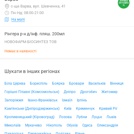
с-ще Варва, вул. Шевченка, 41
Пн-Нд: 08:00-21:00
На мапі
Рінгера р-н д/інф. пляш. 200мл
НОВОФАРМ-БІОСИНТЕЗ ТОВ
Немає в наявності
Шукати в інших регіонах
Біла Церква
Бориспіль
Боярка
Бровари
Васильків
Вінниця
Горішні Плавні (Комсомольськ)
Дніпро
Дрогобич
Житомир
Запоріжжя
Івано-Франківськ
Ізмаїл
Ірпінь
Кам'янське (Дніпродзержинськ)
Київ
Кременчук
Кривий Ріг
Кропивницький (Кіровоград)
Лозова
Лубни
Луцьк
Львів
Миколаїв
Мукачево
Нікополь
Обухів
Одеса
Олександрія
Павлоград
Первомайськ
Полтава
Рівне