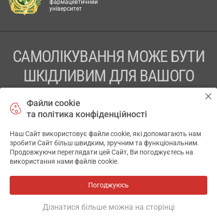
фармацевтичний
університет
САМОЛІКУВАННЯ МОЖЕ БУТИ
ШКІДЛИВИМ ДЛЯ ВАШОГО
ЗДОРОВ’Я
Файли cookie
та політика конфіденційності
ПЕРЕД ЗАСТОСУВАННЯМ ПРЕПАРАТУ ПРОКОНСУЛЬТУЙТЕСЬ
З ЛІКАРЕМ
Наш Сайт використовує файли cookie, які допомагають нам
✕
зробити Сайт більш швидким, зручним та функціональним.
ТОВ «АПТЕКА 911.ЮА» Код ЄДРПОУ 43631965.
Продовжуючи переглядати цей Сайт, Ви погоджуєтесь на
використання нами файлів cookie.
Відмова від відповідальності
© 2014-2026. Медична інформаційна система АПТЕКА911.ЮА
Погоджуюсь
Всі аптеки
на мапі
Розробка і підтримка сайту -
wu.ua
Дізнатися більше можна на сторінці