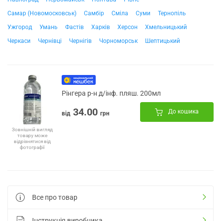
Самар (Новомосковськ)
Самбір
Сміла
Суми
Тернопіль
Ужгород
Умань
Фастів
Харків
Херсон
Хмельницький
Черкаси
Чернівці
Чернігів
Чорноморськ
Шептицький
Рінгера р-н д/інф. пляш. 200мл
34.00
До кошика
від
грн
Зовнішній вигляд
товару може
відрізнятися від
фотографії
Все про товар
Інструкція виробника