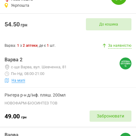
Укрпошта
54.50
До кошика
грн
Варва
:
1
з
2
аптеки
, де є
1
шт.
За наявністю
Варва 2
с-ще Варва, вул. Шевченка, 81
Пн-Нд: 08:00-21:00
На мапі
Рінгера р-н д/інф. пляш. 200мл
НОВОФАРМ-БІОСИНТЕЗ ТОВ
49.00
Забронювати
грн
Варва