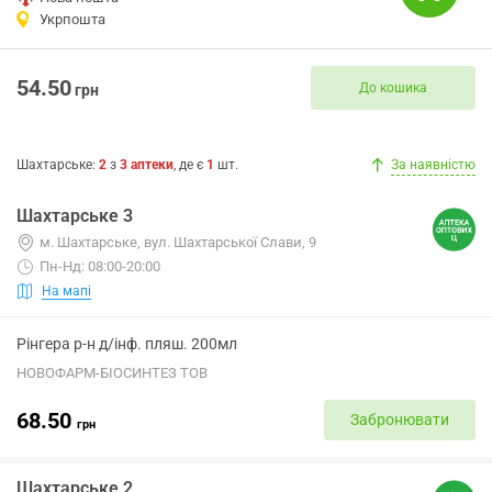
Укрпошта
54.50
До кошика
грн
Шахтарське
:
2
з
3
аптеки
, де є
1
шт.
За наявністю
Шахтарське 3
м. Шахтарське, вул. Шахтарської Слави, 9
Пн-Нд: 08:00-20:00
На мапі
Рінгера р-н д/інф. пляш. 200мл
НОВОФАРМ-БІОСИНТЕЗ ТОВ
68.50
Забронювати
грн
Шахтарське 2