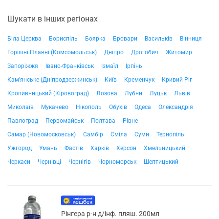
Шукати в інших регіонах
Біла Церква
Бориспіль
Боярка
Бровари
Васильків
Вінниця
Горішні Плавні (Комсомольськ)
Дніпро
Дрогобич
Житомир
Запоріжжя
Івано-Франківськ
Ізмаїл
Ірпінь
Кам'янське (Дніпродзержинськ)
Київ
Кременчук
Кривий Ріг
Кропивницький (Кіровоград)
Лозова
Лубни
Луцьк
Львів
Миколаїв
Мукачево
Нікополь
Обухів
Одеса
Олександрія
Павлоград
Первомайськ
Полтава
Рівне
Самар (Новомосковськ)
Самбір
Сміла
Суми
Тернопіль
Ужгород
Умань
Фастів
Харків
Херсон
Хмельницький
Черкаси
Чернівці
Чернігів
Чорноморськ
Шептицький
Рінгера р-н д/інф. пляш. 200мл