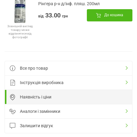
Рінгера р-н д/інф. пляш. 200мл
33.00
До кошика
від
грн
Зовнішній вигляд
товару може
відрізнятися від
фотографії
Все про товар
Інструкція виробника
Наявність і ціни
Аналоги і замінники
Залишити відгук