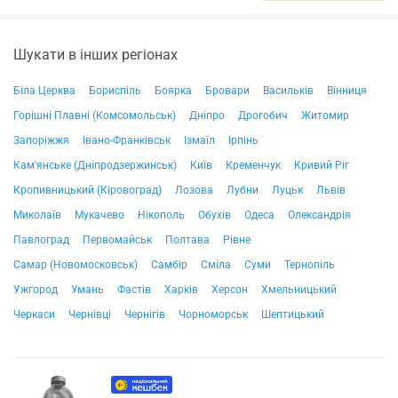
Шукати в інших регіонах
Біла Церква
Бориспіль
Боярка
Бровари
Васильків
Вінниця
Горішні Плавні (Комсомольськ)
Дніпро
Дрогобич
Житомир
Запоріжжя
Івано-Франківськ
Ізмаїл
Ірпінь
Кам'янське (Дніпродзержинськ)
Київ
Кременчук
Кривий Ріг
Кропивницький (Кіровоград)
Лозова
Лубни
Луцьк
Львів
Миколаїв
Мукачево
Нікополь
Обухів
Одеса
Олександрія
Павлоград
Первомайськ
Полтава
Рівне
Самар (Новомосковськ)
Самбір
Сміла
Суми
Тернопіль
Ужгород
Умань
Фастів
Харків
Херсон
Хмельницький
Черкаси
Чернівці
Чернігів
Чорноморськ
Шептицький