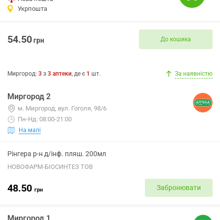
Укрпошта
54.50
До кошика
грн
Миргород
:
3
з
3
аптеки
, де є
1
шт.
За наявністю
Миргород 2
м. Миргород, вул. Гоголя, 98/6
Пн-Нд: 08:00-21:00
На мапі
Рінгера р-н д/інф. пляш. 200мл
НОВОФАРМ-БІОСИНТЕЗ ТОВ
48.50
Забронювати
грн
Миргород 1