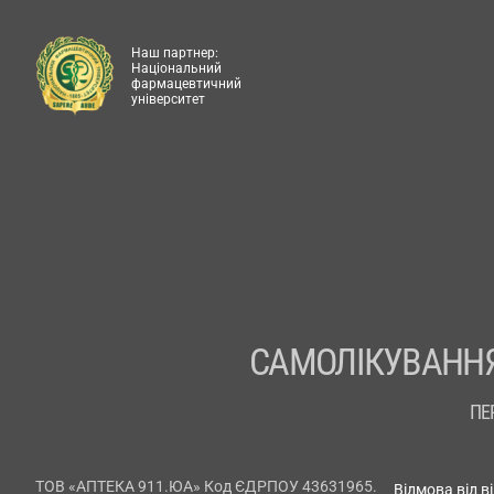
Наш партнер:
Національний
фармацевтичний
університет
САМОЛІКУВАННЯ
ПЕ
ТОВ «АПТЕКА 911.ЮА» Код ЄДРПОУ 43631965.
Відмова від в