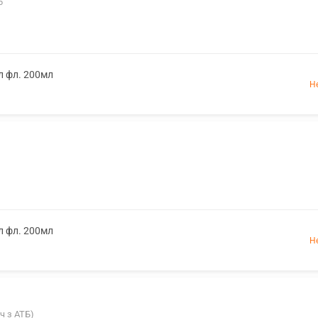
6
л фл. 200мл
Н
л фл. 200мл
Н
уч з АТБ)