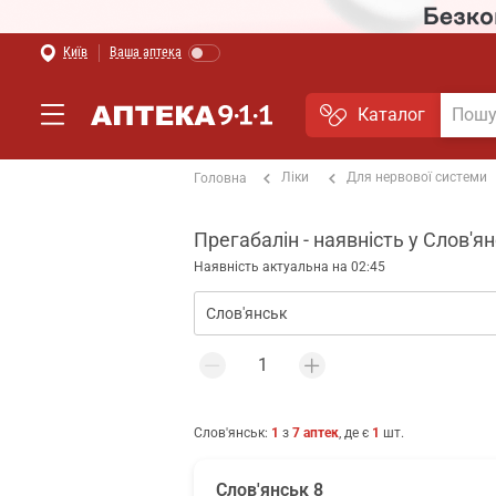
Київ
Ваша аптека
Каталог
Ліки
Для нервової системи
Головна
Прегабалін - наявність у Слов'я
Наявність актуальна на 02:45
Слов'янськ
:
1
з
7
аптек
, де є
1
шт.
Слов'янськ 8