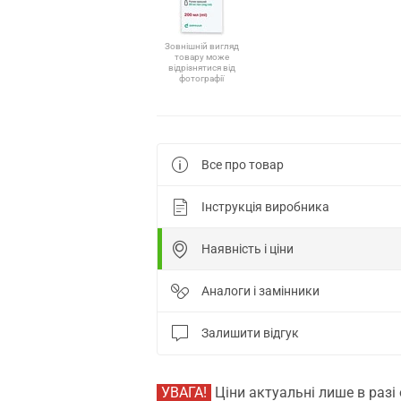
Зовнішній вигляд
товару може
відрізнятися від
фотографії
Все про товар
Інструкція виробника
Наявність і ціни
Аналоги і замінники
Залишити відгук
УВАГА!
Ціни актуальні лише в разі