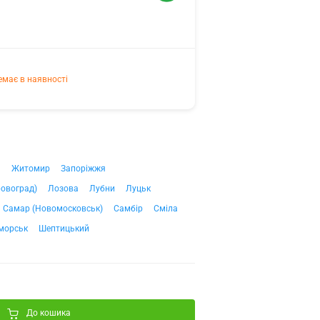
емає в наявності
ч
Житомир
Запоріжжя
ровоград)
Лозова
Лубни
Луцьк
Самар (Новомосковськ)
Самбір
Сміла
морськ
Шептицький
До кошика