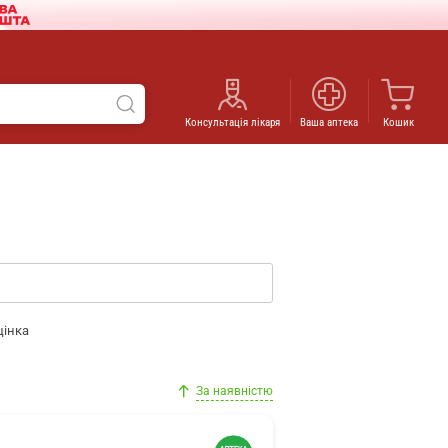
Консультація лікаря
Ваша аптека
Кошик
цінка
За наявністю