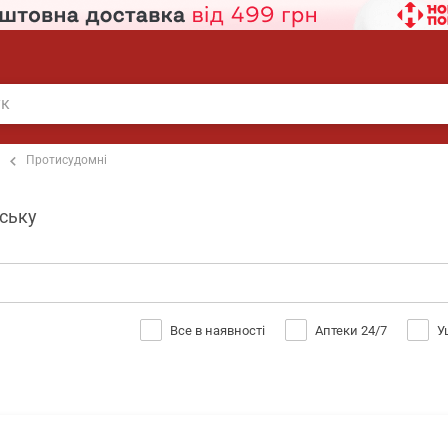
Протисудомні
нську
Все в наявності
Аптеки 24/7
У