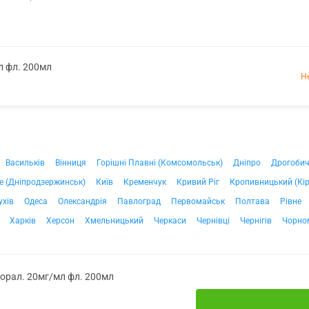
л фл. 200мл
Н
Васильків
Вінниця
Горішні Плавні (Комсомольськ)
Дніпро
Дрогоби
е (Дніпродзержинськ)
Київ
Кременчук
Кривий Ріг
Кропивницький (Кі
ухів
Одеса
Олександрія
Павлоград
Первомайськ
Полтава
Рівне
Харків
Херсон
Хмельницький
Черкаси
Чернівці
Чернігів
Чорно
 орал. 20мг/мл фл. 200мл