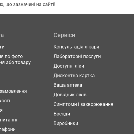
, що зазначені на сайті!
га
Сервіси
ти
Консультація лікаря
я по фото
Лабораторні послуги
ня або товару
Доступні ліки
Дисконтна картка
Ваша аптека
 замовлення
Довідник ліків
кості
Симптоми і захворювання
ня
Бренди
 питання
Виробники
елефони