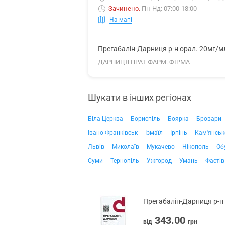
Зачинено
.
Пн-Нд: 07:00-18:00
На мапі
Прегабалін-Дарниця р-н орал. 20мг/м
ДАРНИЦЯ ПРАТ ФАРМ. ФІРМА
Шукати в інших регіонах
Біла Церква
Бориспіль
Боярка
Бровари
Івано-Франківськ
Ізмаїл
Ірпінь
Кам'янськ
Львів
Миколаїв
Мукачево
Нікополь
Об
Суми
Тернопіль
Ужгород
Умань
Фастів
Прегабалін-Дарниця р-н
343.00
від
грн