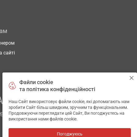
рам
тнером
а сайті
Файли cookie
та політика конфіденційності
АШОГО ЗДОРОВ’Я
Наш Сайт використовує файли cookie, які допомагають нам
✕
зробити Сайт більш швидким, зручним та функціональним.
Продовжуючи переглядати цей Сайт, Ви погоджуєтесь на
РЕМ
використання нами файлів cookie.
Погоджуюсь
Всі аптеки