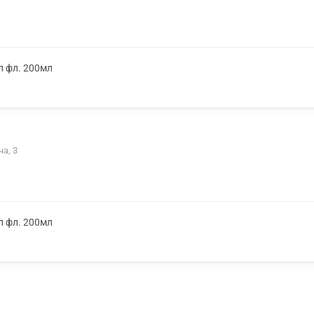
л фл. 200мл
ча, 3
л фл. 200мл