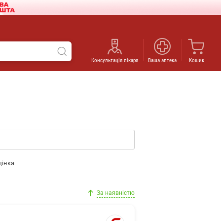
Консультація лікаря
Ваша аптека
Кошик
цінка
За наявністю