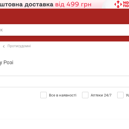
Протисудомні
у Розі
Все в наявності
Аптеки 24/7
У