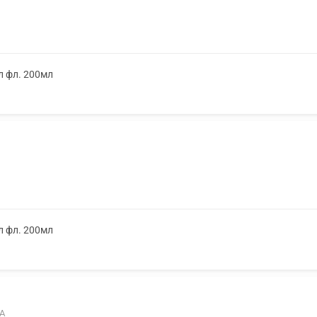
л фл. 200мл
л фл. 200мл
7А