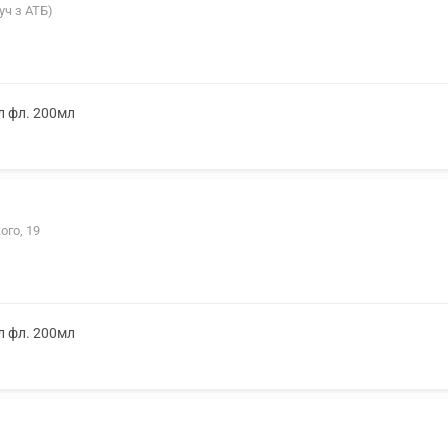
уч з АТБ)
л фл. 200мл
ого, 19
л фл. 200мл