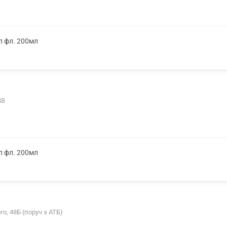
л фл. 200мл
4В
л фл. 200мл
го, 48Б (поруч з АТБ)