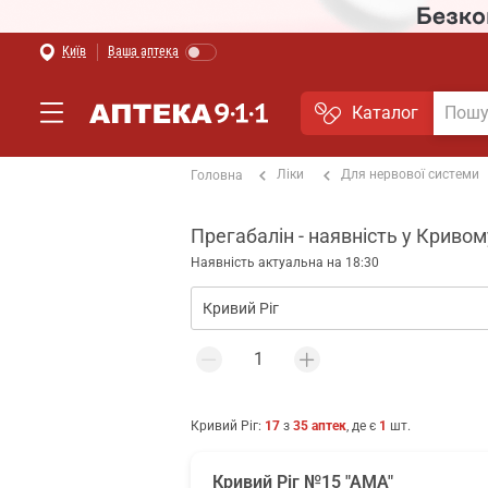
Київ
Ваша аптека
Каталог
Ліки
Для нервової системи
Головна
Прегабалін - наявність у Кривом
Наявність актуальна на 18:30
Кривий Ріг
:
17
з
35
аптек
, де є
1
шт.
Кривий Ріг №15 "АМА"