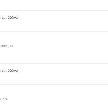
л фл. 200мл
енка , 1А
л фл. 200мл
а, 70А