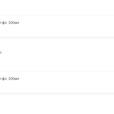
л фл. 200мл
-В
л фл. 200мл