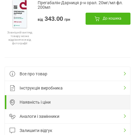
Прегабалін-Дарниця р-н орал. 20мг/мл фл.
200мл
343.00
До кошика
від
грн
Зовнішній вигляд
товару може
відрізнятися від
фотографії
Все про товар
Інструкція виробника
Наявність і ціни
Аналоги і замінники
Залишити відгук