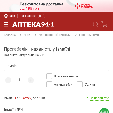
Київ
Ваша аптека
Ліки
Для нервової системи
Протисудомні
Головна
Прегабалін - наявність у Ізмаїлі
Наявність актуальна на 21:00
Все в наявності
Аптеки 24/7
Уцінка
Ізмаїл
:
3
з
10
аптек
, де є
1
шт.
За наявністю
Ізмаїл №4