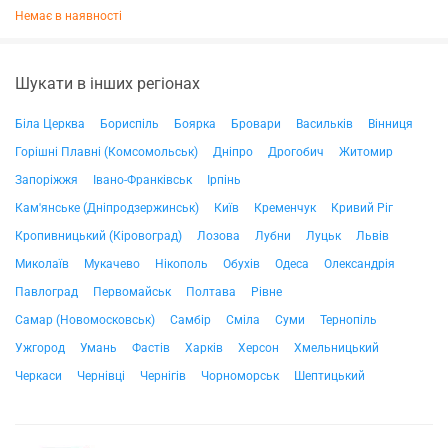
Немає в наявності
Шукати в інших регіонах
Біла Церква
Бориспіль
Боярка
Бровари
Васильків
Вінниця
Горішні Плавні (Комсомольськ)
Дніпро
Дрогобич
Житомир
Запоріжжя
Івано-Франківськ
Ірпінь
Кам'янське (Дніпродзержинськ)
Київ
Кременчук
Кривий Ріг
Кропивницький (Кіровоград)
Лозова
Лубни
Луцьк
Львів
Миколаїв
Мукачево
Нікополь
Обухів
Одеса
Олександрія
Павлоград
Первомайськ
Полтава
Рівне
Самар (Новомосковськ)
Самбір
Сміла
Суми
Тернопіль
Ужгород
Умань
Фастів
Харків
Херсон
Хмельницький
Черкаси
Чернівці
Чернігів
Чорноморськ
Шептицький