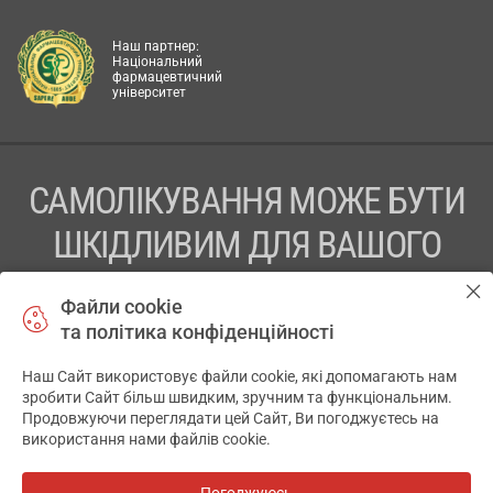
Наш партнер:
Національний
фармацевтичний
університет
САМОЛІКУВАННЯ МОЖЕ БУТИ
ШКІДЛИВИМ ДЛЯ ВАШОГО
ЗДОРОВ’Я
Файли cookie
та політика конфіденційності
ПЕРЕД ЗАСТОСУВАННЯМ ПРЕПАРАТУ ПРОКОНСУЛЬТУЙТЕСЬ
З ЛІКАРЕМ
Наш Сайт використовує файли cookie, які допомагають нам
✕
зробити Сайт більш швидким, зручним та функціональним.
ТОВ «АПТЕКА 911.ЮА» Код ЄДРПОУ 43631965.
Продовжуючи переглядати цей Сайт, Ви погоджуєтесь на
використання нами файлів cookie.
Відмова від відповідальності
© 2014-2026. Медична інформаційна система АПТЕКА911.ЮА