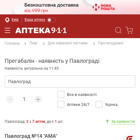
Київ
Ваша аптека
Ліки
Для нервової системи
Протисудомні
Головна
Прегабалін - наявність у Павлограді
Наявність актуальна на 11:45
Все в наявності
Аптеки 24/7
Уцінка
Павлоград
:
3
з
7
аптек
, де є
1
шт.
За наявністю
Павлоград №14 "АМА"