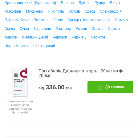
Кропивницький (Кіровоград)
Лозова
Лубни
Луцьк
Львів
Миколаїв
Мукачево
Нікополь
Обухів
Одеса
Олександрія
Первомайськ
Полтава
Рівне
Самар (Новомосковськ)
Самбір
Сміла
Суми
Тернопіль
Ужгород
Умань
Фастів
Харків
Херсон
Хмельницький
Черкаси
Чернівці
Чернігів
Чорноморськ
Шептицький
Прегабалін-Дарниця р-н орал. 20мг/мл фл.
200мл
336.00
До кошика
від
грн
Зовнішній вигляд
товару може
відрізнятися від
фотографії