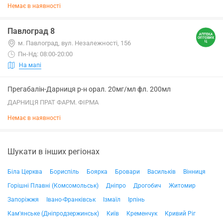
Немає в наявності
Павлоград 8
м. Павлоград, вул. Незалежності, 156
Пн-Нд: 08:00-20:00
На мапі
Прегабалін-Дарниця р-н орал. 20мг/мл фл. 200мл
ДАРНИЦЯ ПРАТ ФАРМ. ФІРМА
Немає в наявності
Шукати в інших регіонах
Біла Церква
Бориспіль
Боярка
Бровари
Васильків
Вінниця
Горішні Плавні (Комсомольськ)
Дніпро
Дрогобич
Житомир
Запоріжжя
Івано-Франківськ
Ізмаїл
Ірпінь
Кам'янське (Дніпродзержинськ)
Київ
Кременчук
Кривий Ріг