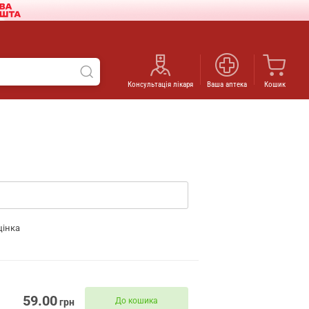
Консультація лікаря
Ваша аптека
Кошик
цінка
59.00
До кошика
грн