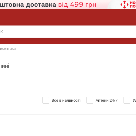
исептики
лині
Все в наявності
Аптеки 24/7
У