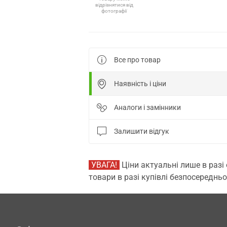
відрізнятися від
фотографії
Все про товар
Наявність і ціни
Аналоги і замінники
Залишити відгук
УВАГА!
Ціни актуальні лише в разі
товари в разі купівлі безпосередньо