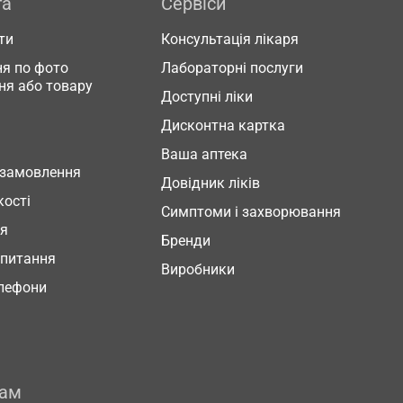
га
Сервіси
ти
Консультація лікаря
я по фото
Лабораторні послуги
ня або товару
Доступні ліки
Дисконтна картка
Ваша аптека
 замовлення
Довідник ліків
кості
Симптоми і захворювання
ня
Бренди
 питання
Виробники
елефони
рам