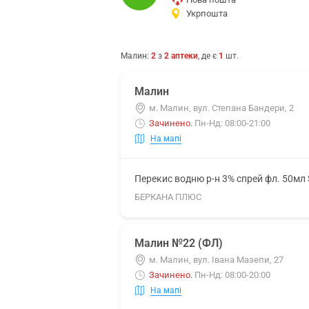
Укрпошта
Малин
:
2
з
2
аптеки
, де є
1
шт.
Малин
м. Малин, вул. Степана Бандери, 2
Зачинено
.
Пн-Нд: 08:00-21:00
На мапі
Перекис водню р-н 3% спрей фл. 50мл 
БЕРКАНА ПЛЮС
Малин №22 (ФЛ)
м. Малин, вул. Івана Мазепи, 27
Зачинено
.
Пн-Нд: 08:00-20:00
На мапі