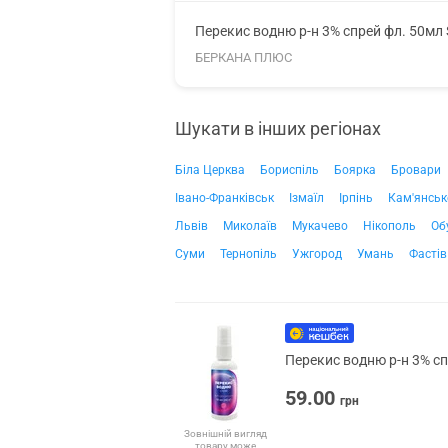
Перекис водню р-н 3% спрей фл. 50мл 
БЕРКАНА ПЛЮС
Шукати в інших регіонах
Біла Церква
Бориспіль
Боярка
Бровари
Івано-Франківськ
Ізмаїл
Ірпінь
Кам'янськ
Львів
Миколаїв
Мукачево
Нікополь
Об
Суми
Тернопіль
Ужгород
Умань
Фастів
Перекис водню р-н 3% сп
59.00
грн
Зовнішній вигляд
товару може