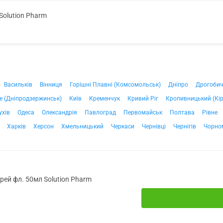
Solution Pharm
Васильків
Вінниця
Горішні Плавні (Комсомольськ)
Дніпро
Дрогоби
е (Дніпродзержинськ)
Київ
Кременчук
Кривий Ріг
Кропивницький (Кі
ухів
Одеса
Олександрія
Павлоград
Первомайськ
Полтава
Рівне
Харків
Херсон
Хмельницький
Черкаси
Чернівці
Чернігів
Чорно
рей фл. 50мл Solution Pharm