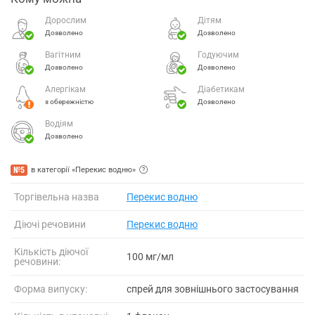
Дорослим
Дітям
Дозволено
Дозволено
Вагітним
Годуючим
Дозволено
Дозволено
Алергікам
Діабетикам
з обережністю
Дозволено
Водіям
Дозволено
№5
в категорії «Перекис водню»
Торгівельна назва
Перекис водню
Діючі речовини
Перекис водню
Кількість діючої
100 мг/мл
речовини:
Форма випуску:
спрей для зовнішнього застосування