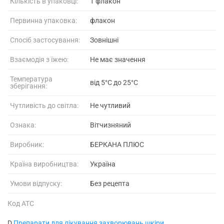
Кількість в упаковці:
1 флакон
Первинна упаковка:
флакон
Спосіб застосування:
Зовнішні
Взаємодія з їжею:
Не має значення
Температура
від 5°C до 25°C
зберігання:
Чутливість до світла:
Не чутливий
Ознака:
Вітчизняний
Виробник:
БЕРКАНА ПЛЮС
Країна виробництва:
Україна
Умови відпуску:
Без рецепта
Код АТС
D
Препарати для лікування захворювань шкіри