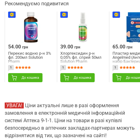
Рекомендуємо подивитися
54.00
39.00
65.00
грн
грн
грн
Перекис водню р-н 3%
Хлоргексидин р-н
Пластир мед
фл. 200мл Solution
0,05% фл. спрей 50мл
Angelmed (Ан
Pharm
Solution Pharm
набір Бактер
різних розмірі
1
1
1
До кошика
До кошика
До коши
УВАГА!
Ціни актуальні лише в разі оформлення
замовлення в електронній медичній інформаційній
системі Аптека 9-1-1. Ціни на товари в разі купівлі
безпосередньо в аптечних закладах-партнерах можуть
відрізнятися від тих, що зазначені на сайті!