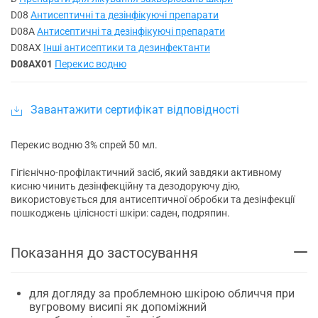
D08
Антисептичні та дезінфікуючі препарати
D08A
Антисептичні та дезінфікуючі препарати
D08AX
Інші антисептики та дезинфектанти
D08AX01
Перекис водню
Завантажити сертифікат відповідності
Перекис водню 3% спрей 50 мл.
Гігієнічно-профілактичний засіб, який завдяки активному
кисню чинить дезінфекційну та дезодоруючу дію,
використовується для антисептичної обробки та дезінфекції
пошкоджень цілісності шкіри: саден, подряпин.
Показання до застосування
для догляду за проблемною шкірою обличчя при
вугровому висипі як допоміжний