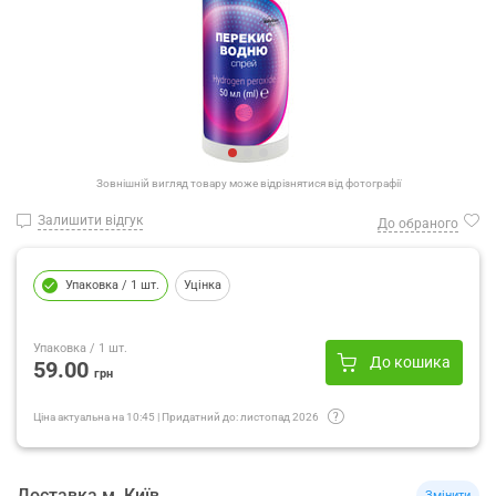
Зовнішній вигляд товару може відрізнятися від фотографії
Залишити відгук
До обраного
Упаковка
/ 1 шт.
Уцінка
Упаковка
/ 1 шт.
До кошика
59.00
грн
Ціна актуальна на
10:45
|
Придатний до:
листопад 2026
Доставка
м.
Київ
Змінити