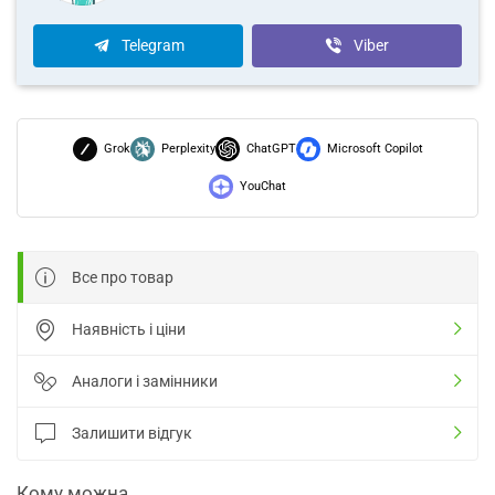
Telegram
Viber
Grok
Perplexity
ChatGPT
Microsoft Copilot
YouChat
Все про товар
Наявність і ціни
Аналоги і замінники
Залишити відгук
Кому можна