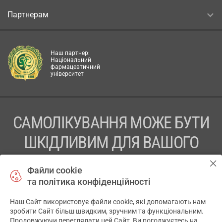
Партнерам
Наш партнер:
Національний
фармацевтичний
університет
САМОЛІКУВАННЯ МОЖЕ БУТИ
ШКІДЛИВИМ ДЛЯ ВАШОГО
ЗДОРОВ’Я
Файли cookie
та політика конфіденційності
ПЕРЕД ЗАСТОСУВАННЯМ ПРЕПАРАТУ ПРОКОНСУЛЬТУЙТЕСЬ
З ЛІКАРЕМ
Наш Сайт використовує файли cookie, які допомагають нам
✕
зробити Сайт більш швидким, зручним та функціональним.
ТОВ «АПТЕКА 911.ЮА» Код ЄДРПОУ 43631965.
Продовжуючи переглядати цей Сайт, Ви погоджуєтесь на