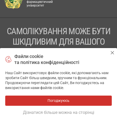
фармацевтичний
університет
САМОЛІКУВАННЯ МОЖЕ БУТИ
ШКІДЛИВИМ ДЛЯ ВАШОГО
ЗДОРОВ’Я
Файли cookie
та політика конфіденційності
ПЕРЕД ЗАСТОСУВАННЯМ ПРЕПАРАТУ ПРОКОНСУЛЬТУЙТЕСЬ
З ЛІКАРЕМ
Наш Сайт використовує файли cookie, які допомагають нам
✕
зробити Сайт більш швидким, зручним та функціональним.
ТОВ «АПТЕКА 911.ЮА» Код ЄДРПОУ 43631965.
Продовжуючи переглядати цей Сайт, Ви погоджуєтесь на
використання нами файлів cookie.
Відмова від відповідальності
© 2014-2026. Медична інформаційна система АПТЕКА911.ЮА
Погоджуюсь
Всі аптеки
на мапі
Розробка і підтримка сайту -
wu.ua
Дізнатися більше можна на сторінці