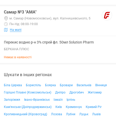
Самар №3 "АМА"
м. Самар (Новомосковськ), вул. Калнишевського, 5
Пн-Нд: 08:00-19:00
На мапі
Перекис водню р-н 3% спрей фл. 50мл Solution Pharm
БЕРКАНА ПЛЮС
Немає в наявності
Шукати в інших регіонах
Біла Церква
Бориспіль
Боярка
Бровари
Васильків
Вінниця
Горішні Плавні (Комсомольськ)
Дніпро
Дрогобич
Житомир
Запоріжжя
Івано-Франківськ
Ізмаїл
Ірпінь
Кам'янське (Дніпродзержинськ)
Київ
Кременчук
Кривий Ріг
Кропивницький (Кіровоград)
Лозова
Лубни
Луцьк
Львів