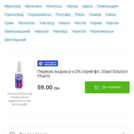
Миколаїв
Мукачево
Нікополь
Обухів
Одеса
Олександрія
Павлоград
Первомайськ
Полтава
Рівне
Самбір
Сміла
Суми
Тернопіль
Ужгород
Умань
Фастів
Харків
Херсон
Хмельницький
Черкаси
Чернівці
Чернігів
Чорноморськ
Шептицький
Перекис водню р-н 3% спрей фл. 50мл Solution
Pharm
59.00
До кошика
грн
Зовнішній вигляд
товару може
відрізнятися від
фотографії