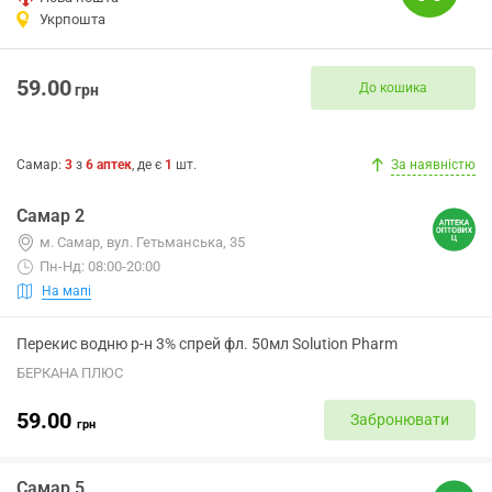
Укрпошта
59.00
До кошика
грн
Самар
:
3
з
6
аптек
, де є
1
шт.
За наявністю
Самар 2
м. Самар, вул. Гетьманська, 35
Пн-Нд: 08:00-20:00
На мапі
Перекис водню р-н 3% спрей фл. 50мл Solution Pharm
БЕРКАНА ПЛЮС
59.00
Забронювати
грн
Самар 5