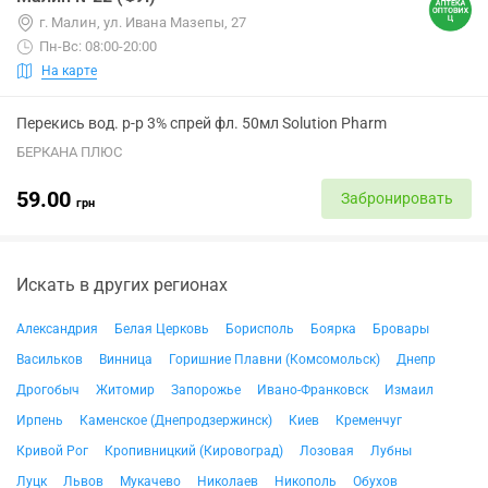
г. Малин, ул. Ивана Мазепы, 27
Пн-Вс: 08:00-20:00
На карте
Перекись вод. р-р 3% спрей фл. 50мл Solution Pharm
БЕРКАНА ПЛЮС
59.00
Забронировать
грн
Искать в других регионах
Александрия
Белая Церковь
Борисполь
Боярка
Бровары
Васильков
Винница
Горишние Плавни (Комсомольск)
Днепр
Дрогобыч
Житомир
Запорожье
Ивано-Франковск
Измаил
Ирпень
Каменское (Днепродзержинск)
Киев
Кременчуг
Кривой Рог
Кропивницкий (Кировоград)
Лозовая
Лубны
Луцк
Львов
Мукачево
Николаев
Никополь
Обухов