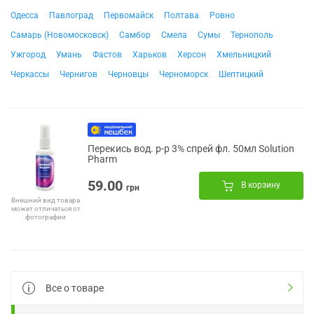
Одесса
Павлоград
Первомайск
Полтава
Ровно
Самарь (Новомосковск)
Самбор
Смела
Сумы
Тернополь
Ужгород
Умань
Фастов
Харьков
Херсон
Хмельницкий
Черкассы
Чернигов
Черновцы
Черноморск
Шептицкий
Перекись вод. р-р 3% спрей фл. 50мл Solution
Pharm
59.00
В корзину
грн
Внешний вид товара
может отличаться от
фотографии
Все о товаре