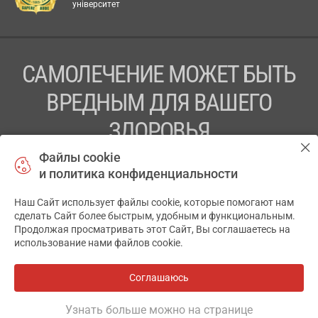
університет
САМОЛЕЧЕНИЕ МОЖЕТ БЫТЬ
ВРЕДНЫМ ДЛЯ ВАШЕГО
ЗДОРОВЬЯ
Файлы cookie
ПЕРЕД ПРИМЕНЕНИЕМ ПРЕПАРАТА
и политика конфиденциальности
ПРОКОНСУЛЬТИРУЙТЕСЬ С ВРАЧОМ
Наш Сайт использует файлы cookie, которые помогают нам
✕
ТОВ «АПТЕКА 911.ЮА» Код ЄДРПОУ 43631965.
сделать Сайт более быстрым, удобным и функциональным.
Продолжая просматривать этот Сайт, Вы соглашаетесь на
Отказ от ответственности
использование нами файлов cookie.
© 2014-2026. Медицинская информационная система
АПТЕКА911.ЮА
Соглашаюсь
Все аптеки
на карте
Разработка и поддержка сайта -
wu.ua
Узнать больше можно на странице