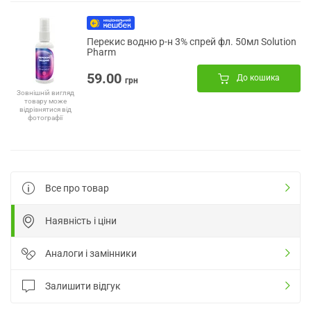
Перекис водню р-н 3% спрей фл. 50мл Solution
Pharm
59.00
До кошика
грн
Зовнішній вигляд
товару може
відрізнятися від
фотографії
Все про товар
Наявність і ціни
Аналоги і замінники
Залишити відгук