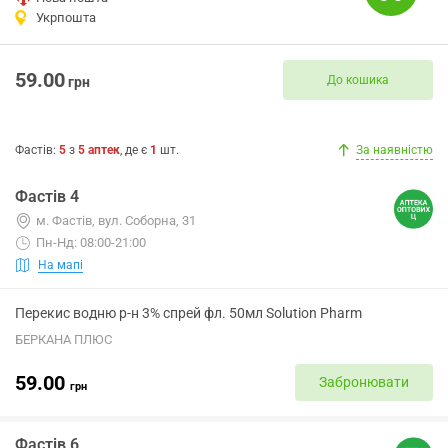
Укрпошта
59.00
До кошика
грн
Фастів
:
5
з
5
аптек
, де є
1
шт.
За наявністю
Фастів 4
м. Фастів, вул. Соборна, 31
Пн-Нд: 08:00-21:00
На мапі
Перекис водню р-н 3% спрей фл. 50мл Solution Pharm
БЕРКАНА ПЛЮС
59.00
Забронювати
грн
Фастів 6