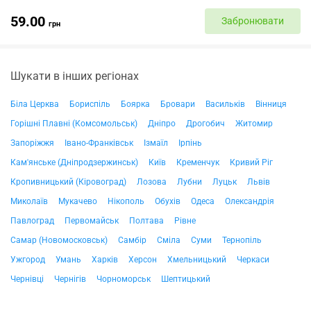
59.00
Забронювати
грн
Шукати в інших регіонах
Біла Церква
Бориспіль
Боярка
Бровари
Васильків
Вінниця
Горішні Плавні (Комсомольськ)
Дніпро
Дрогобич
Житомир
Запоріжжя
Івано-Франківськ
Ізмаїл
Ірпінь
Кам'янське (Дніпродзержинськ)
Київ
Кременчук
Кривий Ріг
Кропивницький (Кіровоград)
Лозова
Лубни
Луцьк
Львів
Миколаїв
Мукачево
Нікополь
Обухів
Одеса
Олександрія
Павлоград
Первомайськ
Полтава
Рівне
Самар (Новомосковськ)
Самбір
Сміла
Суми
Тернопіль
Ужгород
Умань
Харків
Херсон
Хмельницький
Черкаси
Чернівці
Чернігів
Чорноморськ
Шептицький