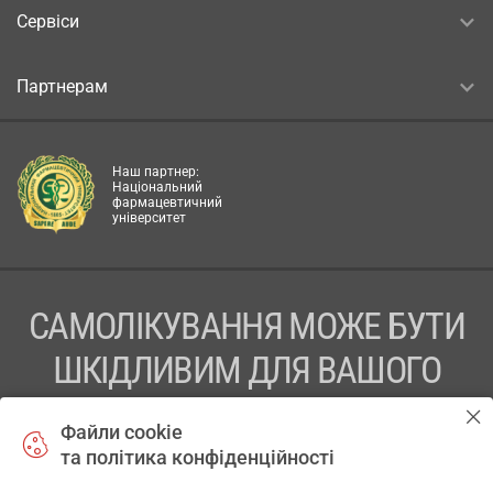
Сервіси
Партнерам
Наш партнер:
Національний
фармацевтичний
університет
САМОЛІКУВАННЯ МОЖЕ БУТИ
ШКІДЛИВИМ ДЛЯ ВАШОГО
ЗДОРОВ’Я
Файли cookie
та політика конфіденційності
ПЕРЕД ЗАСТОСУВАННЯМ ПРЕПАРАТУ ПРОКОНСУЛЬТУЙТЕСЬ
З ЛІКАРЕМ