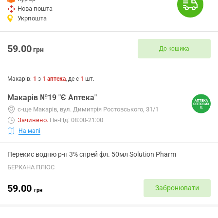
Нова пошта
Укрпошта
59.00
До кошика
грн
Макарів
:
1
з
1
аптека
, де є
1
шт.
Макарів №19 "Є Аптека"
с-ще Макарів, вул. Димитрія Ростовського, 31/1
Зачинено
.
Пн-Нд: 08:00-21:00
На мапі
Перекис водню р-н 3% спрей фл. 50мл Solution Pharm
БЕРКАНА ПЛЮС
59.00
Забронювати
грн