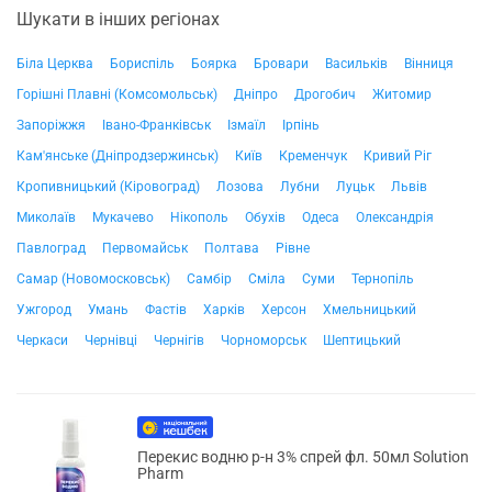
Шукати в інших регіонах
Біла Церква
Бориспіль
Боярка
Бровари
Васильків
Вінниця
Горішні Плавні (Комсомольськ)
Дніпро
Дрогобич
Житомир
Запоріжжя
Івано-Франківськ
Ізмаїл
Ірпінь
Кам'янське (Дніпродзержинськ)
Київ
Кременчук
Кривий Ріг
Кропивницький (Кіровоград)
Лозова
Лубни
Луцьк
Львів
Миколаїв
Мукачево
Нікополь
Обухів
Одеса
Олександрія
Павлоград
Первомайськ
Полтава
Рівне
Самар (Новомосковськ)
Самбір
Сміла
Суми
Тернопіль
Ужгород
Умань
Фастів
Харків
Херсон
Хмельницький
Черкаси
Чернівці
Чернігів
Чорноморськ
Шептицький
Перекис водню р-н 3% спрей фл. 50мл Solution
Pharm