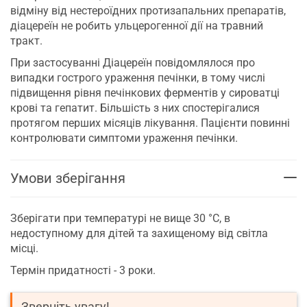
відміну від нестероїдних протизапальних препаратів,
діацереїн не робить ульцерогенної дії на травний
тракт.
При застосуванні Діацереїн повідомлялося про
випадки гострого ураження печінки, в тому числі
підвищення рівня печінкових ферментів у сироватці
крові та гепатит. Більшість з них спостерігалися
протягом перших місяців лікування. Пацієнти повинні
контролювати симптоми ураження печінки.
Умови зберігання
Зберігати при температурі не вище 30 °C, в
недоступному для дітей та захищеному від світла
місці.
Термін придатності - 3 роки.
Зверніть увагу!