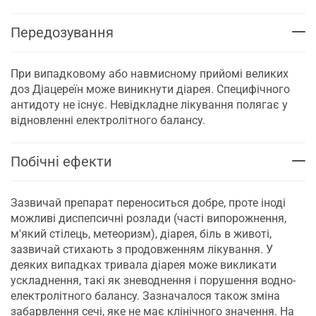
Передозування
При випадковому або навмисному прийомі великих
доз Діацереїн може виникнути діарея. Специфічного
антидоту не існує. Невідкладне лікування полягає у
відновленні електролітного балансу.
Побічні ефекти
Зазвичай препарат переноситься добре, проте іноді
можливі диспепсичні розлади (часті випорожнення,
м'який стілець, метеоризм), діарея, біль в животі,
зазвичай стихають з продовженням лікування. У
деяких випадках тривала діарея може викликати
ускладнення, такі як зневоднення і порушення водно-
електролітного балансу. Зазначалося також зміна
забарвлення сечі, яке не має клінічного значення. На