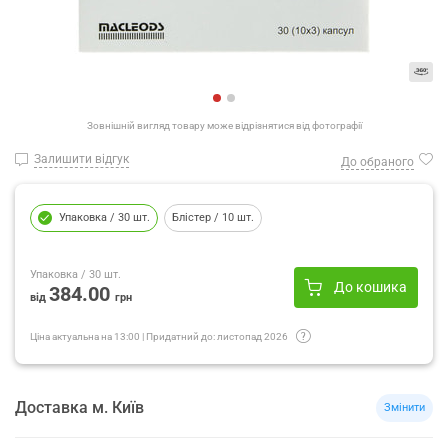
Зовнішній вигляд товару може відрізнятися від фотографії
Залишити відгук
До обраного
Упаковка
/ 30 шт.
Блістер
/ 10 шт.
Упаковка
/ 30 шт.
До кошика
384.00
від
грн
Ціна актуальна на
13:00
|
Придатний до:
листопад 2026
Доставка
м.
Київ
Змінити