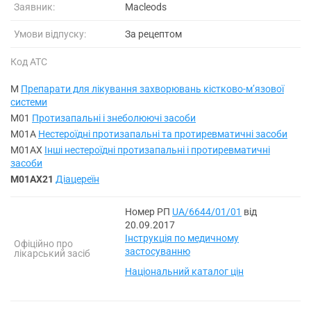
Заявник:
Macleods
Умови відпуску:
За рецептом
Код АТС
M
Препарати для лікування захворювань кістково-мʼязової
системи
M01
Протизапальні і знеболюючі засоби
M01A
Нестероїдні протизапальні та протиревматичні засоби
M01AX
Інші нестероїдні протизапальні і протиревматичні
засоби
M01AX21
Діацереїн
Номер РП
UA/6644/01/01
від
20.09.2017
Інструкція по медичному
Офіційно про
застосуванню
лікарський засіб
Національний каталог цін