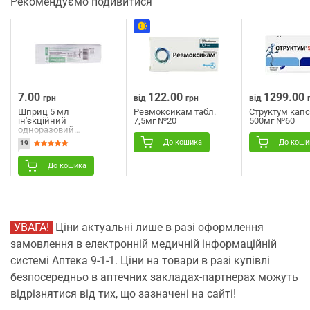
Рекомендуємо подивитися
7.00
122.00
1299.00
грн
від
грн
від
Шприц 5 мл
Ревмоксикам табл.
Структум капс.
ін'єкційний
7,5мг №20
500мг №60
одноразовий
трикомпонентний
До кошика
До коши
19
стерильний з 2
голками 23G (0,6 мм х
30 мм) та 22G (0,7 мм х
До кошика
40 мм) Angelmed
(АнгелМед) 1 шт
УВАГА!
Ціни актуальні лише в разі оформлення
замовлення в електронній медичній інформаційній
системі Аптека 9-1-1. Ціни на товари в разі купівлі
безпосередньо в аптечних закладах-партнерах можуть
відрізнятися від тих, що зазначені на сайті!