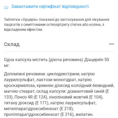
Завантажити сертифікат відповідності
Таблетки «Орцерін» показані до застосування для лікування
пацієнтів з симптомами остеоартриту стегна або коліна, з
відкладеним ефектом.
Склад
Одна капсула містить (діюча речовина) Діацереїн 50
мг.
Допоміжні речовини: циклодекстрини, натрію
лаурилсульфат, лактози моногідрат, натрію
кроскармелоза, кремнію діоксид колоїдний безводний,
магнію стеарат; склад капсули: діамантовий синій (Е
133), Понсо 4R (Е 124), хіноліновий жовтий (Е 104),
титану діоксид (Е 171), натрію лаурилсульфат,
метилпарагідроксибензоат (Е 218),
пропілпарагідроксибензоат (Е 216), желатин.