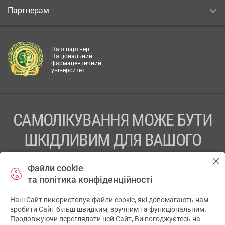
Партнерам
Наш партнер:
Національний
фармацевтичний
університет
САМОЛІКУВАННЯ МОЖЕ БУТИ
ШКІДЛИВИМ ДЛЯ ВАШОГО
ЗДОРОВ’Я
Файли cookie
та політика конфіденційності
ПЕРЕД ЗАСТОСУВАННЯМ ПРЕПАРАТУ ПРОКОНСУЛЬТУЙТЕСЬ
З ЛІКАРЕМ
Наш Сайт використовує файли cookie, які допомагають нам
✕
зробити Сайт більш швидким, зручним та функціональним.
ТОВ «АПТЕКА 911.ЮА» Код ЄДРПОУ 43631965.
Продовжуючи переглядати цей Сайт, Ви погоджуєтесь на