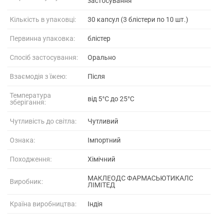
застосування
Кількість в упаковці:
30 капсул (3 блістери по 10 шт.)
Первинна упаковка:
блістер
Спосіб застосування:
Орально
Взаємодія з їжею:
Після
Температура
від 5°C до 25°C
зберігання:
Чутливість до світла:
Чутливий
Ознака:
Імпортний
Походження:
Хімічний
МАКЛЕОДС ФАРМАСЬЮТИКАЛС
Виробник:
ЛІМІТЕД
Країна виробництва:
Індія