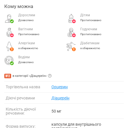
Кому можна
Дорослим
Дітям
Дозволено
Протипоказано
Вагітним
Годуючим
Протипоказано
Протипоказано
Алергікам
Діабетикам
з обережністю
з обережністю
Водіям
Дозволено
№2
в категорії «Діацереїн»
Торгівельна назва
Орцерин
Діючі речовини
Діацереїн
Кількість діючої
50 мг
речовини:
капсули для внутрішнього
Форма випуску: