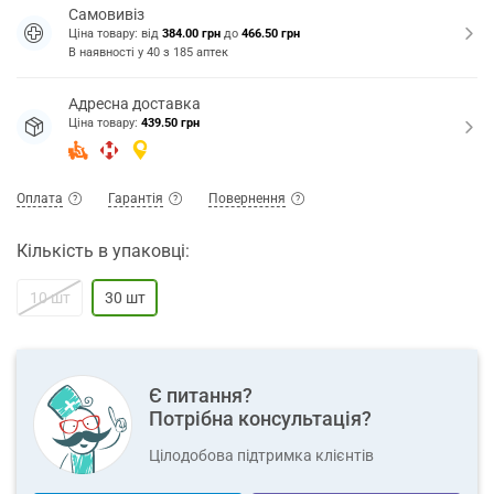
Самовивіз
Ціна товару: від
384.00 грн
до
466.50 грн
В наявності у
40
з
185
аптек
Адресна доставка
Ціна товару:
439.50 грн
Оплата
Гарантія
Повернення
Кількість в упаковці:
10 шт
30 шт
Є питання?
Потрібна консультація?
Цілодобова підтримка клієнтів