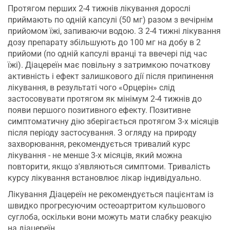
Протягом перших 2-4 тижнів лікування дорослі
приймають по одній капсулі (50 мг) разом з вечірнім
прийомом їжі, запиваючи водою. З 2-4 тижні лікування
дозу препарату збільшують до 100 мг на добу в 2
прийоми (по одній капсулі вранці та ввечері під час
їжі). Діацереїн має повільну з затримкою початкову
активність і ефект залишкового дії після припинення
лікування, в результаті чого «Орцерін» слід
застосовувати протягом як мінімум 2-4 тижнів до
появи першого позитивного ефекту. Позитивне
симптоматичну дію зберігається протягом 3-х місяців
після періоду застосування. З огляду на природу
захворювання, рекомендується тривалий курс
лікування - не менше 3-х місяців, який можна
повторити, якщо з'являються симптоми. Тривалість
курсу лікування встановлює лікар індивідуально.
Лікування Діацереїн не рекомендується пацієнтам із
швидко прогресуючим остеоартритом кульшового
суглоба, оскільки вони можуть мати слабку реакцію
на діацереїн.