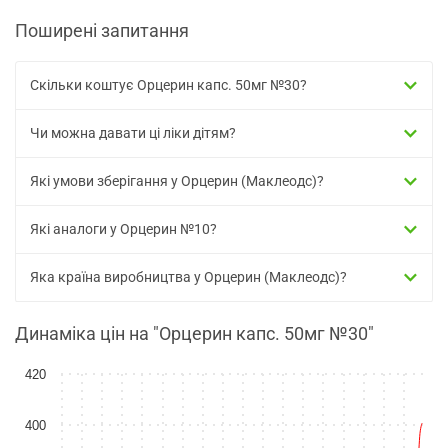
Поширені запитання
Скільки коштує Орцерин капс. 50мг №30?
Чи можна давати ці ліки дітям?
Які умови зберігання у Орцерин (Маклеодс)?
Які аналоги у Орцерин №10?
Яка країна виробництва у Орцерин (Маклеодс)?
Динаміка цін на "Орцерин капс. 50мг №30"
420
400