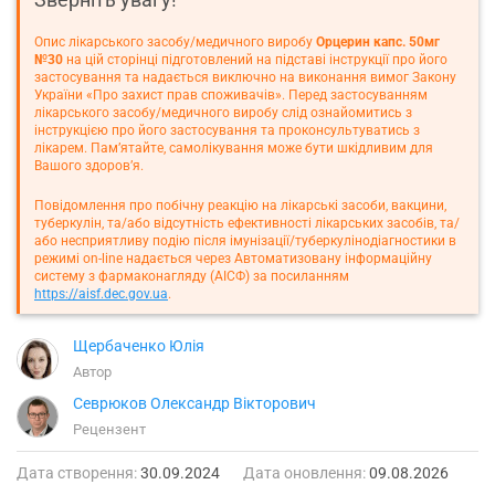
Опис лікарського засобу/медичного виробу
Орцерин капс. 50мг
№30
на цій сторінці підготовлений на підставі інструкції про його
застосування та надається виключно на виконання вимог Закону
України «Про захист прав споживачів». Перед застосуванням
лікарського засобу/медичного виробу слід ознайомитись з
інструкцією про його застосування та проконсультуватись з
лікарем. Пам’ятайте, самолікування може бути шкідливим для
Вашого здоров’я.
Повідомлення про побічну реакцію на лікарські засоби, вакцини,
туберкулін, та/або відсутність ефективності лікарських засобів, та/
або несприятливу подію після імунізації/туберкулінодіагностики в
режимі on-line надається через Автоматизовану інформаційну
систему з фармаконагляду (АІСФ) за посиланням
https://aisf.dec.gov.ua
.
Щербаченко Юлія
Автор
Севрюков Олександр Вікторович
Рецензент
Дата створення:
30.09.2024
Дата оновлення:
09.08.2026