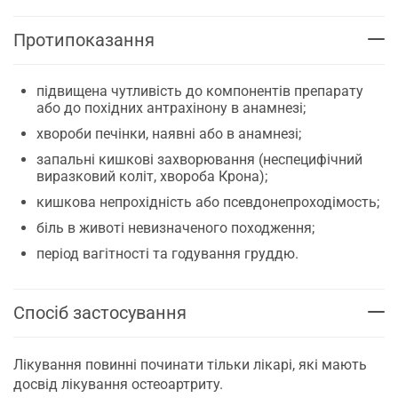
Протипоказання
підвищена чутливість до компонентів препарату
або до похідних антрахінону в анамнезі;
хвороби печінки, наявні або в анамнезі;
запальні кишкові захворювання (неспецифічний
виразковий коліт, хвороба Крона);
кишкова непрохідність або псевдонепроходімость;
біль в животі невизначеного походження;
період вагітності та годування груддю.
Спосіб застосування
Лікування повинні починати тільки лікарі, які мають
досвід лікування остеоартриту.