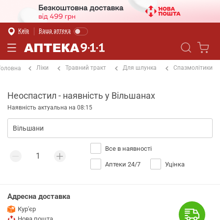
Київ
Ваша аптека
Ліки
Травний тракт
Для шлунка
Спазмолітики
Головна
Неоспастил - наявність у Вільшанах
Наявність актуальна на 08:15
Все в наявності
Аптеки 24/7
Уцінка
Адресна доставка
Кур'єр
Нова пошта