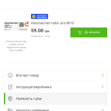
Неоспастил табл. в/о №10
59.00
грн
До кошика
Упаковка / 10 шт.
Зовнішній вигляд
товару може
відрізнятися від
фотографії
Все про товар
Інструкція виробника
Наявність і ціни
Аналоги і замінники