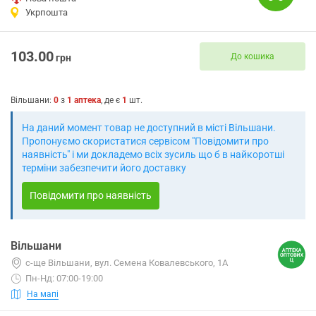
Укрпошта
103.00
До кошика
грн
Вільшани
:
0
з
1
аптека
, де є
1
шт.
На даний момент товар не доступний в місті Вільшани.
Пропонуємо скористатися сервісом "Повідомити про
наявність" і ми докладемо всіх зусиль що б в найкоротші
терміни забезпечити його доставку
Повідомити про наявність
Вільшани
с-ще Вільшани, вул. Семена Ковалевського, 1А
Пн-Нд: 07:00-19:00
На мапі