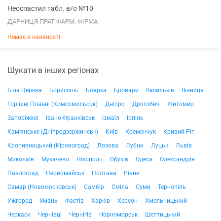
Неоспастил табл. в/о №10
ДАРНИЦЯ ПРАТ ФАРМ. ФІРМА
Немає в наявності
Шукати в інших регіонах
Біла Церква
Бориспіль
Боярка
Бровари
Васильків
Вінниця
Горішні Плавні (Комсомольськ)
Дніпро
Дрогобич
Житомир
Запоріжжя
Івано-Франківськ
Ізмаїл
Ірпінь
Кам'янське (Дніпродзержинськ)
Київ
Кременчук
Кривий Ріг
Кропивницький (Кіровоград)
Лозова
Лубни
Луцьк
Львів
Миколаїв
Мукачево
Нікополь
Обухів
Одеса
Олександрія
Павлоград
Первомайськ
Полтава
Рівне
Самар (Новомосковськ)
Самбір
Сміла
Суми
Тернопіль
Ужгород
Умань
Фастів
Харків
Херсон
Хмельницький
Черкаси
Чернівці
Чернігів
Чорноморськ
Шептицький