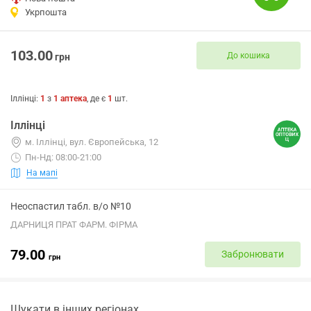
Укрпошта
103.00
До кошика
грн
Іллінці
:
1
з
1
аптека
, де є
1
шт.
Іллінці
м. Іллінці, вул. Європейська, 12
Пн-Нд: 08:00-21:00
На мапі
Неоспастил табл. в/о №10
ДАРНИЦЯ ПРАТ ФАРМ. ФІРМА
79.00
Забронювати
грн
Шукати в інших регіонах