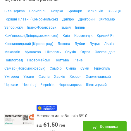
Біла Церква
Бориспіль
Боярка
Бровари
Васильків
Вінниця
Горішні Плавні (Комсомольськ)
Дніпро
Дрогобич
Житомир
Запоріжжя
Івано-Франківськ
Ізмаїл
Ірпінь
Кам'янське (Дніпродзержинськ)
Київ
Кременчук
Кривий Ріг
Кропивницький (Кіровоград)
Лозова
Лубни
Луцьк
Львів
Миколаїв
Мукачево
Нікополь
Обухів
Одеса
Олександрія
Павлоград
Первомайськ
Полтава
Рівне
Самар (Новомосковськ)
Самбір
Сміла
Суми
Тернопіль
Ужгород
Умань
Фастів
Харків
Херсон
Хмельницький
Черкаси
Чернівці
Чернігів
Чорноморськ
Шептицький
Неоспастил табл. в/о №10
61.50
від
грн
До кошика