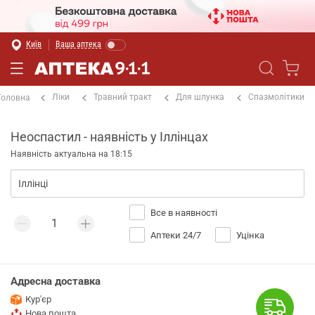
Київ
Ваша аптека
Ліки
Травний тракт
Для шлунка
Спазмолітики
Головна
Неоспастил - наявність у Іллінцах
Наявність актуальна на 18:15
Все в наявності
Аптеки 24/7
Уцінка
Адресна доставка
Кур'єр
Нова пошта