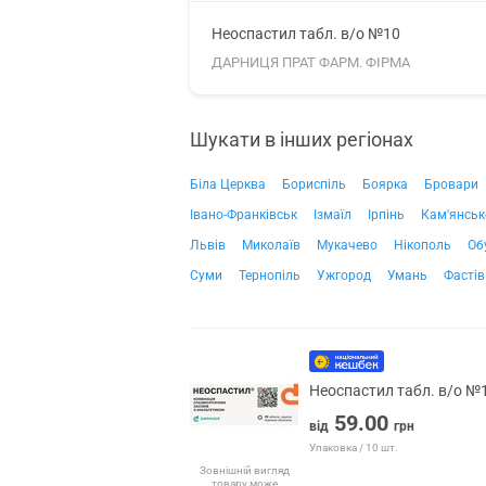
Неоспастил табл. в/о №10
ДАРНИЦЯ ПРАТ ФАРМ. ФІРМА
Шукати в інших регіонах
Біла Церква
Бориспіль
Боярка
Бровари
Івано-Франківськ
Ізмаїл
Ірпінь
Кам'янськ
Львів
Миколаїв
Мукачево
Нікополь
Об
Суми
Тернопіль
Ужгород
Умань
Фастів
Неоспастил табл. в/о №
59.00
від
грн
Упаковка / 10 шт.
Зовнішній вигляд
товару може