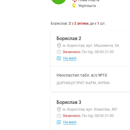
Укрпошта
Борислав
:
2
з
2
аптеки
, де є
1
шт.
Борислав 2
м. Борислав, вул. Міцкевича, 3А
Зачинено
.
Пн-Нд: 08:00-21:00
На мапі
Неоспастил табл. в/о №10
ДАРНИЦЯ ПРАТ ФАРМ. ФІРМА
Борислав 3
м. Борислав, вул. Коваліва, 46Г
Зачинено
.
Пн-Нд: 08:00-21:00
На мапі