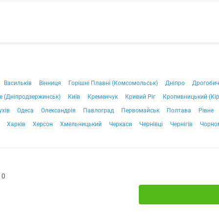
Васильків
Вінниця
Горішні Плавні (Комсомольськ)
Дніпро
Дрогоби
е (Дніпродзержинськ)
Київ
Кременчук
Кривий Ріг
Кропивницький (Кі
ухів
Одеса
Олександрія
Павлоград
Первомайськ
Полтава
Рівне
Харків
Херсон
Хмельницький
Черкаси
Чернівці
Чернігів
Чорно
10