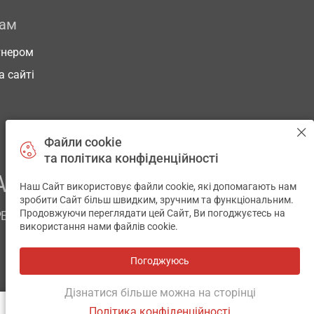
рам
тнером
а сайті
Файли cookie
та політика конфіденційності
АШОГО ЗДОРОВ’Я
Наш Сайт використовує файли cookie, які допомагають нам
✕
зробити Сайт більш швидким, зручним та функціональним.
Продовжуючи переглядати цей Сайт, Ви погоджуєтесь на
РЕМ
використання нами файлів cookie.
Погоджуюсь
Всі аптеки
на мапі
Розробка і підтримка сайту -
wu.ua
Дізнатися більше можна на сторінці
Політика конфіденційності