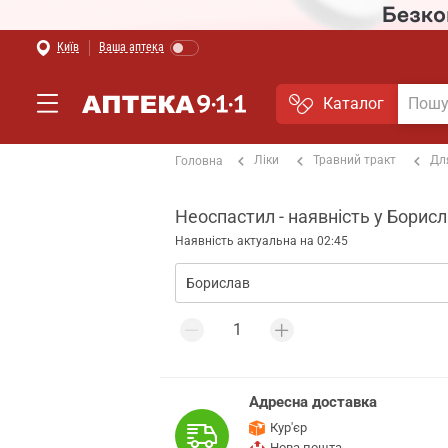
Київ
Ваша аптека
Каталог
Ліки
Травний тракт
Дл
Головна
Неоспастил - наявність у Борисл
Наявність актуальна на 02:45
Адресна доставка
Кур'єр
Нова пошта