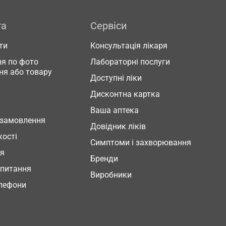
га
Сервіси
ти
Консультація лікаря
я по фото
Лабораторні послуги
ня або товару
Доступні ліки
Дисконтна картка
Ваша аптека
 замовлення
Довідник ліків
кості
Симптоми і захворювання
ня
Бренди
 питання
Виробники
елефони