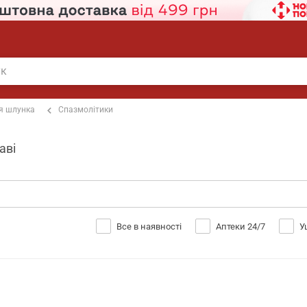
я шлунка
Спазмолітики
аві
Все в наявності
Аптеки 24/7
У