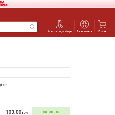
Консультація лікаря
Ваша аптека
Кошик
цінка
103.00
До кошика
грн