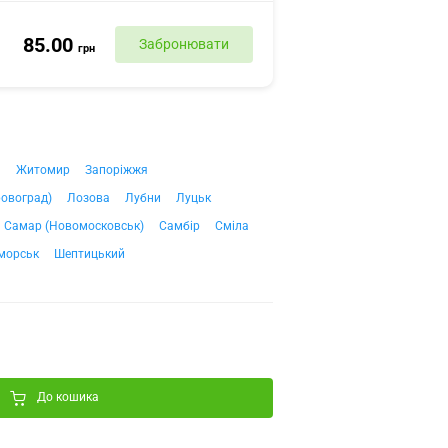
85.00
Забронювати
грн
ч
Житомир
Запоріжжя
ровоград)
Лозова
Лубни
Луцьк
Самар (Новомосковськ)
Самбір
Сміла
морськ
Шептицький
До кошика