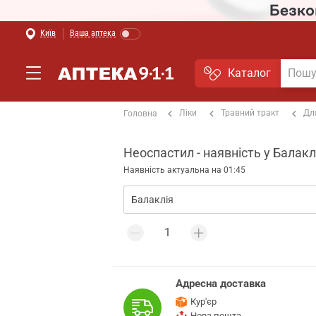
Київ
Ваша аптека
Каталог
Ліки
Травний тракт
Дл
Головна
Неоспастил - наявність у Балаклі
Наявність актуальна на 01:45
Адресна доставка
Кур'єр
Нова пошта