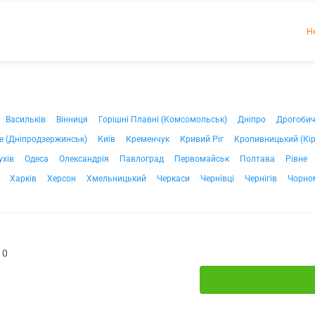
Н
Васильків
Вінниця
Горішні Плавні (Комсомольськ)
Дніпро
Дрогоби
е (Дніпродзержинськ)
Київ
Кременчук
Кривий Ріг
Кропивницький (Кі
ухів
Одеса
Олександрія
Павлоград
Первомайськ
Полтава
Рівне
Харків
Херсон
Хмельницький
Черкаси
Чернівці
Чернігів
Чорно
10