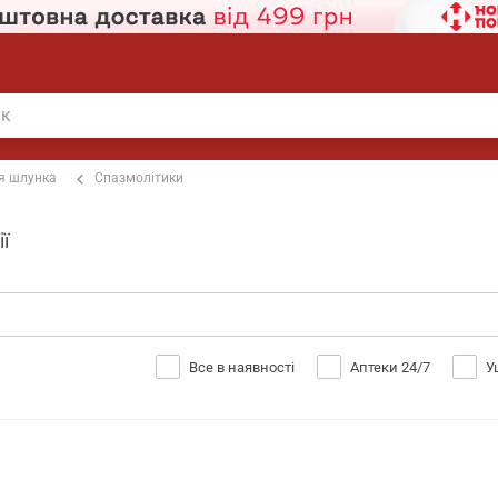
я шлунка
Спазмолітики
ї
Все в наявності
Аптеки 24/7
У