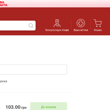
Консультація лікаря
Ваша аптека
Кошик
цінка
103.00
До кошика
грн