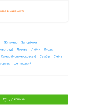
емає в наявності
ч
Житомир
Запоріжжя
ровоград)
Лозова
Лубни
Луцьк
Самар (Новомосковськ)
Самбір
Сміла
морськ
Шептицький
До кошика