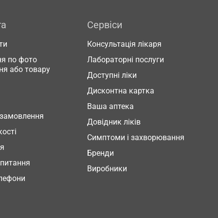
га
Сервіси
ти
Консультація лікаря
я по фото
Лабораторні послуги
ня або товару
Доступні ліки
Дисконтна картка
Ваша аптека
 замовлення
Довідник ліків
кості
Симптоми і захворювання
ня
Бренди
 питання
Виробники
елефони