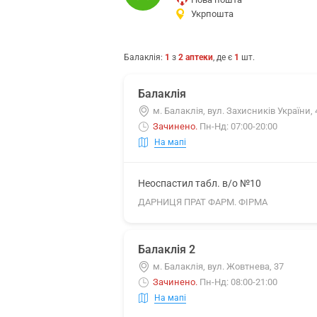
Укрпошта
Балаклія
:
1
з
2
аптеки
, де є
1
шт.
Балаклія
м. Балаклія, вул. Захисників України, 
Зачинено
.
Пн-Нд: 07:00-20:00
На мапі
Неоспастил табл. в/о №10
ДАРНИЦЯ ПРАТ ФАРМ. ФІРМА
Балаклія 2
м. Балаклія, вул. Жовтнева, 37
Зачинено
.
Пн-Нд: 08:00-21:00
На мапі