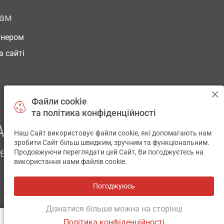
рам
тнером
а сайті
Файли cookie
та політика конфіденційності
АШОГО ЗДОРОВ’Я
Наш Сайт використовує файли cookie, які допомагають нам
✕
зробити Сайт більш швидким, зручним та функціональним.
Продовжуючи переглядати цей Сайт, Ви погоджуєтесь на
РЕМ
використання нами файлів cookie.
Погоджуюсь
Всі аптеки
на мапі
Розробка і підтримка сайту -
wu.ua
Дізнатися більше можна на сторінці
Політика конфіденційності