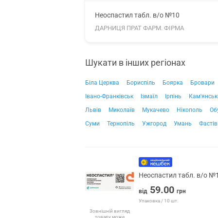
Неоспастил табл. в/о №10
ДАРНИЦЯ ПРАТ ФАРМ. ФІРМА
Шукати в інших регіонах
Біла Церква
Бориспіль
Боярка
Бровари
Івано-Франківськ
Ізмаїл
Ірпінь
Кам'янськ
Львів
Миколаїв
Мукачево
Нікополь
Об
Суми
Тернопіль
Ужгород
Умань
Фастів
Неоспастил табл. в/о №
59.00
від
грн
Упаковка / 10 шт.
Зовнішній вигляд
товару може